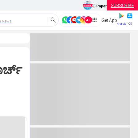
SUBSCRIBE
E-Paper
Get App
h News
Android
iOS
ರ್ಚ್‌