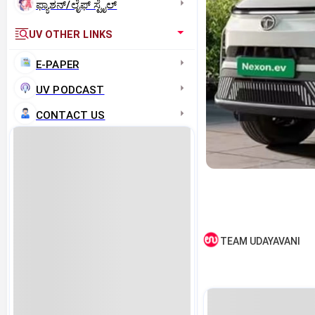
ಫ್ಯಾಶನ್/ಲೈಫ್‌ ಸ್ಟೈಲ್
UV OTHER LINKS
E-PAPER
UV PODCAST
CONTACT US
TEAM UDAYAVANI