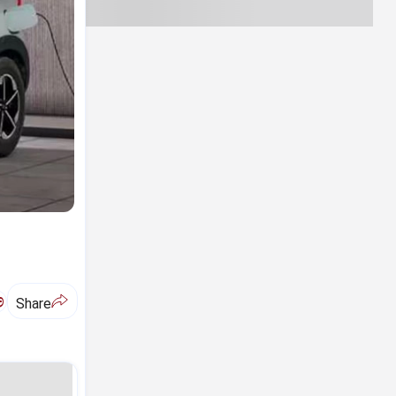
ಅ
Share