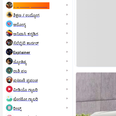
ಇಸ್ರೇಲ್- ಇರಾನ್‌ ಯುದ್ಧ
ಶಿಕ್ಷಣ / ಉದ್ಯೋಗ
ಆರೋಗ್ಯ
ಅನಿವಾಸಿ ಕನ್ನಡಿಗ
ಸೆಲೆಬ್ರಿಟಿ ಕಾರ್ನರ್‌
Explainer
ಜ್ಯೋತಿಷ್ಯ
ರಾಶಿ ಫಲ
ಪುಟಾಣಿ ಪ್ರಪಂಚ
ವೀಡಿಯೊ ಗ್ಯಾಲರಿ
ಫೋಟೋ ಗ್ಯಾಲರಿ
ರೀಲ್ಸ್