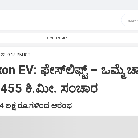
Searc
ADVERTISEMENT
023, 9:13 PM IST
n EV: ಫೇಸ್‌ಲಿಫ್ಟ್ – ಒಮ್ಮೆ ಚಾ
 455 ಕಿ.ಮೀ. ಸಂಚಾರ
.74 ಲಕ್ಷ ರೂ.ಗಳಿಂದ ಆರಂಭ