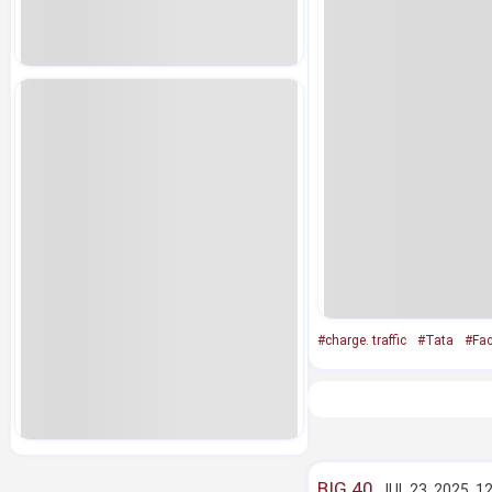
#charge. traffic
#Tata
#Fac
BIG 40
JUL 23, 2025, 1