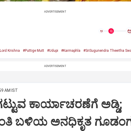
ADVERTISEMENT
ಅ
Lord Krishna
#Puttige Mutt
#Udupi
#Karmaphla
#SriSugunendra Theertha Swa
ADVERTISEMENT
:59 AM IST
ಟ್ಟುವ ಕಾರ್ಯಾಚರಣೆಗೆ ಅಡ್ಡಿ;
ಂತಿ ಬಳಿಯ ಅನಧಿಕೃತ ಗೂಡಂಗ