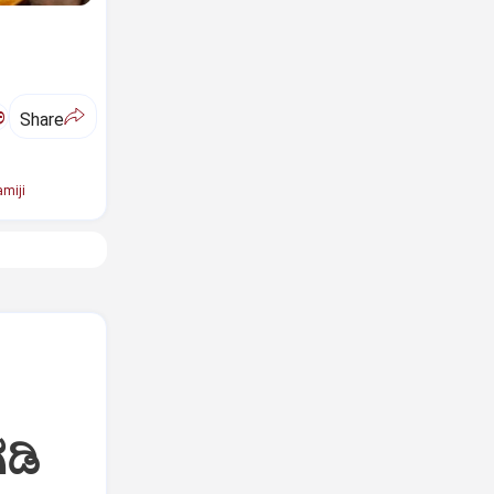
ಅ
Share
miji
ಡಿ