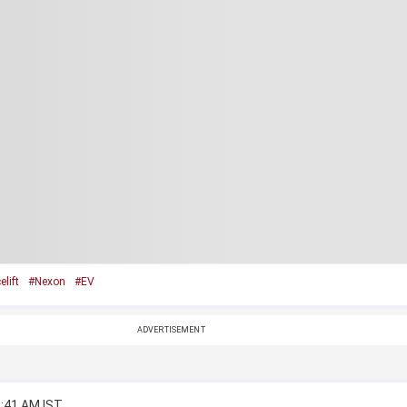
elift
#Nexon
#EV
ADVERTISEMENT
2:41 AM IST