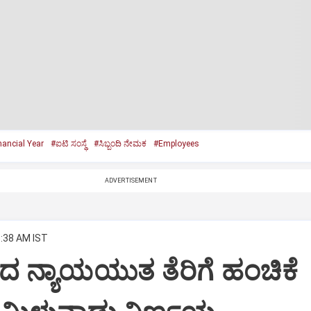
nancial Year
#ಐಟಿ ಸಂಸ್ಥೆ
#ಸಿಬ್ಬಂದಿ ನೇಮಕ
#Employees
ADVERTISEMENT
8:38 AM IST
ಂದ ನ್ಯಾಯಯುತ ತೆರಿಗೆ ಹಂಚಿಕೆ