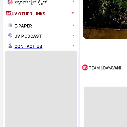
ಫ್ಯಾಶನ್/ಲೈಫ್‌ ಸ್ಟೈಲ್
UV OTHER LINKS
E-PAPER
UV PODCAST
CONTACT US
TEAM UDAYAVANI