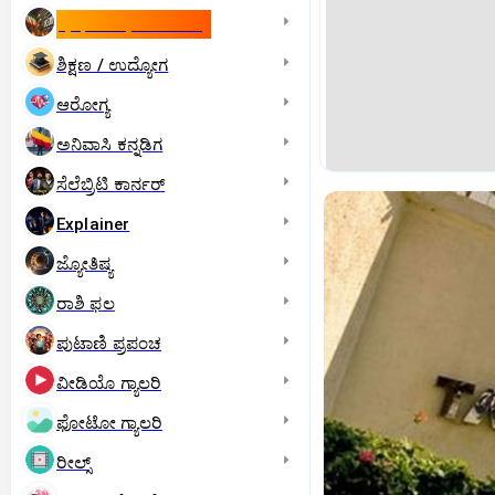
ಇಸ್ರೇಲ್- ಇರಾನ್‌ ಯುದ್ಧ
ಶಿಕ್ಷಣ / ಉದ್ಯೋಗ
ಆರೋಗ್ಯ
ಅನಿವಾಸಿ ಕನ್ನಡಿಗ
ಸೆಲೆಬ್ರಿಟಿ ಕಾರ್ನರ್‌
Explainer
ಜ್ಯೋತಿಷ್ಯ
ರಾಶಿ ಫಲ
ಪುಟಾಣಿ ಪ್ರಪಂಚ
ವೀಡಿಯೊ ಗ್ಯಾಲರಿ
ಫೋಟೋ ಗ್ಯಾಲರಿ
ರೀಲ್ಸ್