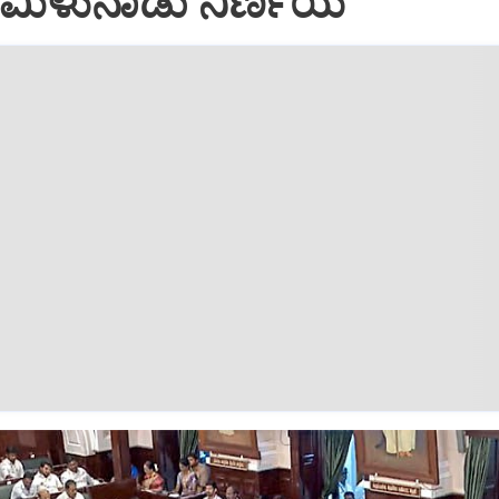
 ತಮಿಳುನಾಡು ನಿರ್ಣಯ