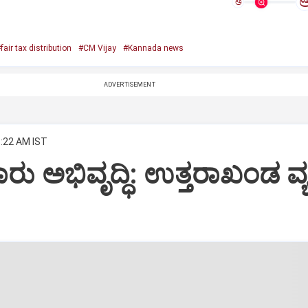
ಅ
fair tax distribution
#CM Vijay
#Kannada news
ADVERTISEMENT
8:22 AM IST
ು ಅಭಿವೃದ್ಧಿ: ಉತ್ತರಾಖಂಡ ವ್ಯಕ್