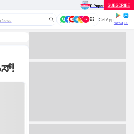
SUBSCRIBE
E-Paper
Get App
h News
Android
iOS
ಸ್‌!