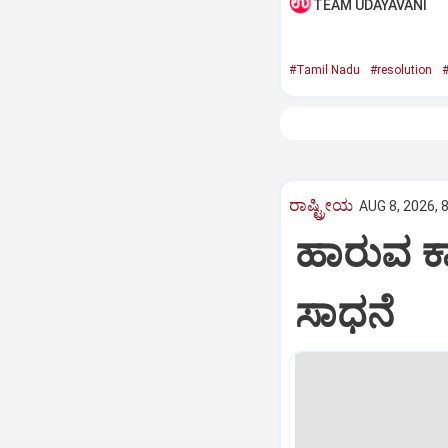
TEAM UDAYAVANI
#Tamil Nadu
#resolution
#
ರಾಷ್ಟ್ರೀಯ
AUG 8, 2026, 
ಹಾರುವ ಕಾರ
ಸಾಧನೆ