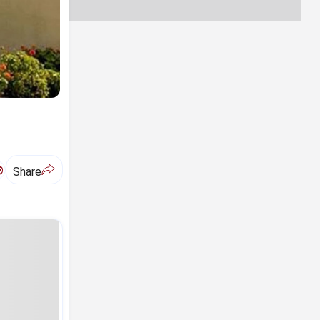
ಅ
Share