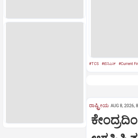
#TCS
#ಟಿಸಿಎಸ್‌
#Current Fi
ರಾಷ್ಟ್ರೀಯ
AUG 8, 2026, 
ಕೇಂದ್ರದಿ