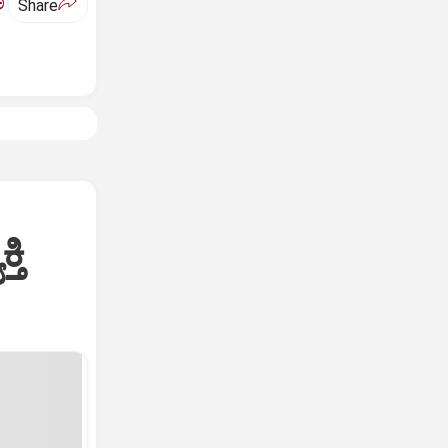
ಅ
Share
ತಿ