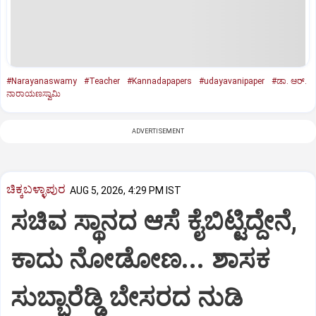
#Narayanaswamy
#Teacher
#Kannadapapers
#udayavanipaper
#ಡಾ. ಆರ್‌.
ನಾರಾಯಣಸ್ವಾಮಿ
ADVERTISEMENT
ಚಿಕ್ಕಬಳ್ಳಾಪುರ
AUG 5, 2026, 4:29 PM IST
ಸಚಿವ ಸ್ಥಾನದ ಆಸೆ ಕೈಬಿಟ್ಟಿದ್ದೇನೆ,
ಕಾದು ನೋಡೋಣ... ಶಾಸಕ
ಸುಬ್ಬಾರೆಡ್ಡಿ ಬೇಸರದ ನುಡಿ