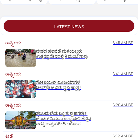
ಮುಖಂಡರ ಗಲಾಟೆ
LATEST NEWS
ರಾಷ್ಟ್ರೀಯ
8:45 AM IST
ದೇಶದ ಹಲವೆಡೆ ಮಳೆಯಬ್ಬರ:
ಉತ್ತರಪ್ರದೇಶದಲ್ಲಿ 9 ಮಂದಿ ಸಾವು
ರಾಷ್ಟ್ರೀಯ
8:41 AM IST
ಸೋಷಿಯಲ್‌ ಮೀಡಿಯಾಗಳ
ಡೀಪ್‌ಫೇಕ್‌ ವಿರುದ್ಧ ಬ್ರಹ್ಮಾಸ್ತ್ರ !
ರಾಷ್ಟ್ರೀಯ
8:30 AM IST
ಶಬರಿಮಲೆಯಲ್ಲೂ ತುಪ್ಪ ಹಗರಣ!
ಟೆಂಡರ್‌ ನಿಯಮ ಉಲ್ಲಂಘಿಸಿ ಹೆಚ್ಚಿನ
ದರಕ್ಕೆ ತುಪ್ಪ ಖರೀದಿ ಆರೋಪ
ಕ್ರೀಡೆ
8:12 AM IST