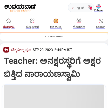
UV
English
E-Paper
ಮುಖಪುಟ
ಸುದ್ದಿ ವಿಭಾಗ
ದಿನ ಭವಿಷ್ಯ
ಹೊಂಗಿರಣ
Search
ADVERTISEMENT
ಚಿಕ್ಕಬಳ್ಳಾಪುರ
SEP 23, 2023, 2:44 PM IST
Teacher: ಅನಕ್ಷರಸ್ಥರಿಗೆ ಅಕ್ಷರ
ಬಿತ್ತಿದ ನಾರಾಯಣಸ್ವಾಮಿ