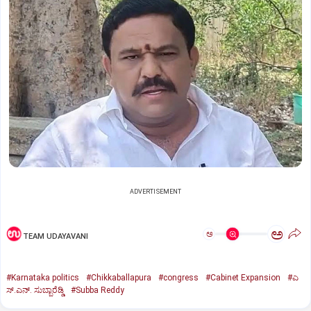
ADVERTISEMENT
ಅ
ಅ
TEAM UDAYAVANI
#Karnataka politics
#Chikkaballapura
#congress
#Cabinet Expansion
#ಎ
ಸ್.ಎನ್. ಸುಬ್ಬಾರೆಡ್ಡಿ
#Subba Reddy