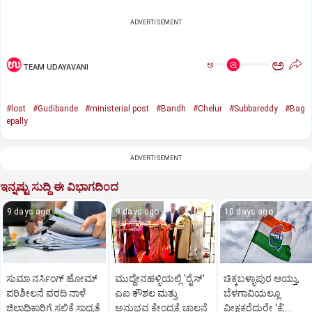
ADVERTISEMENT
ಅ
ಅ
TEAM UDAYAVANI
#lost
#Gudibande
#ministerial post
#Bandh
#Chelur
#Subbareddy
#Bag
epally
ADVERTISEMENT
ಇನ್ನಷ್ಟು ಸುದ್ದಿ ಈ ವಿಭಾಗದಿಂದ
9 days ago
9 days ago
10 days ago
ಸುಮಾ ನರ್ಸಿಂಗ್ ಹೋಮ್
ಮುದ್ದೇನಹಳ್ಳಿಯಲ್ಲಿ 'ರೈಸ್'
ಚಿಕ್ಕಬಳ್ಳಾಪುರ ಆಯ್ತು,
ಪರಿಶೀಲನೆ ವರದಿ ನಾಳೆ
ಎಐ ಕೌಶಲ ಮತ್ತು
ಬೆಳಗಾವಿಯಲ್ಲೂ
ಜಿಲ್ಲಾಧಿಕಾರಿಗೆ ಸಲ್ಲಿಕೆ ಸಾಧ್ಯತೆ
ಅನುಭವ ಕೇಂದ್ರಕ್ಕೆ ಚಾಲನೆ
ವೀಕ್ಷಕರೆದುರೇ ‘ಕೈ’