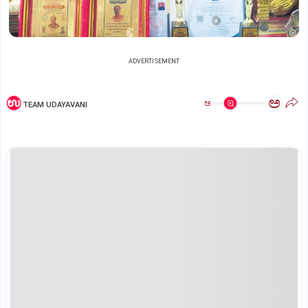
ADVERTISEMENT
ಅ
ಅ
TEAM UDAYAVANI