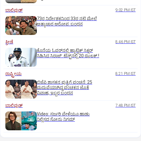
ಬಾಲಿವುಡ್‌
9:02 PM IST
73ರ ನಿರ್ದೇಶಕನಿಂದ 33ರ ನಟಿ ಮೇಲೆ
ಅತ್ಯಾಚಾರ ಆರೋಪ: ಬಂಧನ
ಕ್ರೀಡೆ
8:46 PM IST
ಕೊನೆಯ ಓವರ್‌ನಲ್ಲಿ ಹ್ಯಾಟ್ರಿಕ್ ಸಿಕ್ಸರ್‌
ಸಿಡಿಸಿದ ಸಿರಾಜ್:‌ ಟೆಸ್ಟ್‌ನಲ್ಲಿ 20 ಝಲಕ್.!‌
ರಾಷ್ಟ್ರೀಯ
8:21 PM IST
ಬಿಜೆಪಿ ಶಾಸಕನ ಪುತ್ರಿಗೆ ವಂಚನೆ: 25
ಮದುವೆಯಾಗಿದ್ದ ವಂಚಕನ ಜೊತೆ
ವಿವಾಹ, ಇಬ್ಬರ ಬಂಧನ
ಬಾಲಿವುಡ್‌
7:48 PM IST
‌Video: ಸರ್ಜರಿ ವೇಳೆಯೂ ಹಾಡು
ನಿಲ್ಲಿಸದ ಸೋನು ನಿಗಮ್