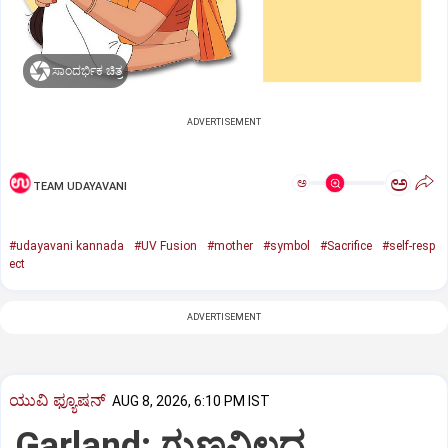
ಸಾಂದರ್ಭಿಕ ಚಿತ್ರ
ADVERTISEMENT
ಅ
ಅ
TEAM UDAYAVANI
#udayavani kannada
#UV Fusion
#mother
#symbol
#Sacrifice
#self-resp
ect
ADVERTISEMENT
ಯುವಿ ಫ್ಯೂಷನ್
AUG 8, 2026, 6:10 PM IST
Garland: ಗುಣವಿಲ್ಲದ