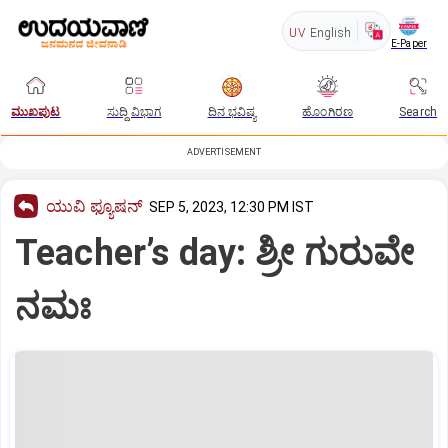
UV
English
E-Paper
ಮುಖಪುಟ
ಸುದ್ದಿ ವಿಭಾಗ
ದಿನ ಭವಿಷ್ಯ
ಹೊಂಗಿರಣ
Search
ADVERTISEMENT
ಯುವಿ ಫ್ಯೂಷನ್
SEP 5, 2023, 12:30 PM IST
Teacher’s day: ಶ್ರೀ ಗುರುವೇ
ನಮಃ