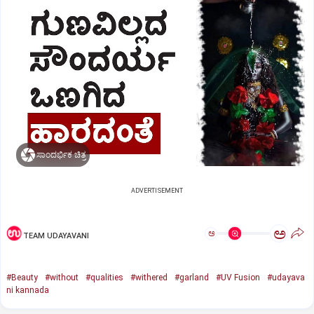
ಸಾಂದರ್ಭಿಕ ಚಿತ್ರ
ADVERTISEMENT
ಅ
ಅ
TEAM UDAYAVANI
#Beauty
#without
#qualities
#withered
#garland
#UV Fusion
#udayava
ni kannada