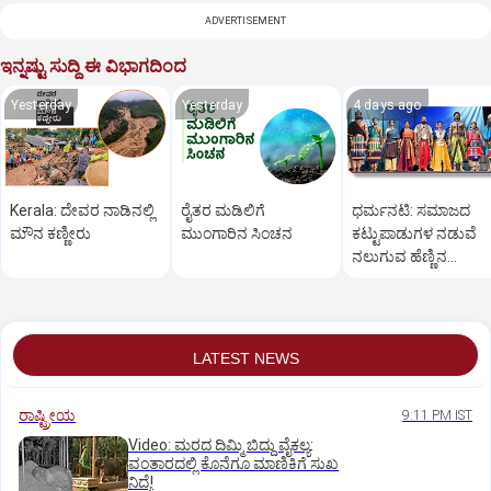
ADVERTISEMENT
ಇನ್ನಷ್ಟು ಸುದ್ದಿ ಈ ವಿಭಾಗದಿಂದ
Yesterday
Yesterday
4 days ago
Kerala: ದೇವರ ನಾಡಿನಲ್ಲಿ
ರೈತರ ಮಡಿಲಿಗೆ
ಧರ್ಮನಟಿ: ಸಮಾಜದ
ಮೌನ ಕಣ್ಣೀರು
ಮುಂಗಾರಿನ ಸಿಂಚನ
ಕಟ್ಟುಪಾಡುಗಳ ನಡುವೆ
ನಲುಗುವ ಹೆಣ್ಣಿನ
ತೊಳಲಾಟ
LATEST NEWS
ರಾಷ್ಟ್ರೀಯ
9:11 PM IST
Video: ಮರದ ದಿಮ್ಮಿ ಬಿದ್ದು ವೈಕಲ್ಯ:
ವಂತಾರದಲ್ಲಿ ಕೊನೆಗೂ ಮಾಣಿಕಿಗೆ ಸುಖ
ನಿದ್ರೆ!