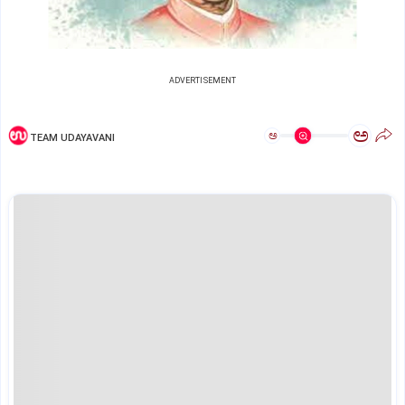
ADVERTISEMENT
ಅ
ಅ
TEAM UDAYAVANI