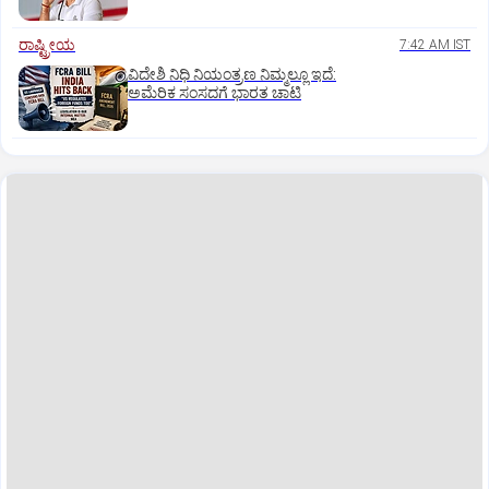
ರಾಷ್ಟ್ರೀಯ
7:42 AM IST
ವಿದೇಶಿ ನಿಧಿ ನಿಯಂತ್ರಣ ನಿಮ್ಮಲ್ಲೂ ಇದೆ:
ಅಮೆರಿಕ ಸಂಸದಗೆ ಭಾರತ ಚಾಟಿ