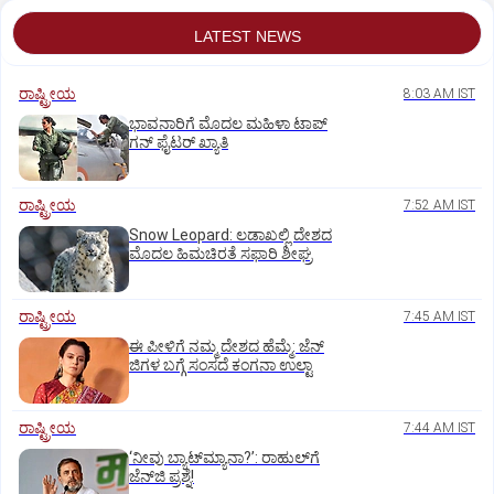
LATEST NEWS
ರಾಷ್ಟ್ರೀಯ
8:03 AM IST
ಭಾವನಾರಿಗೆ ಮೊದಲ ಮಹಿಳಾ ಟಾಪ್‌
ಗನ್‌ ಫೈಟರ್‌ ಖ್ಯಾತಿ
ರಾಷ್ಟ್ರೀಯ
7:52 AM IST
Snow Leopard: ಲಡಾಖಲ್ಲಿ ದೇಶದ
ಮೊದಲ ಹಿಮಚಿರತೆ ಸಫಾರಿ ಶೀಘ್ರ
ರಾಷ್ಟ್ರೀಯ
7:45 AM IST
ಈ ಪೀಳಿಗೆ ನಮ್ಮ ದೇಶದ ಹೆಮ್ಮೆ: ಜೆನ್‌
ಜಿಗಳ ಬಗ್ಗೆ ಸಂಸದೆ ಕಂಗನಾ ಉಲ್ಟಾ
ರಾಷ್ಟ್ರೀಯ
7:44 AM IST
‘ನೀವು ಬ್ಯಾಟ್‌ಮ್ಯಾನಾ?’: ರಾಹುಲ್‌ಗೆ
ಜೆನ್‌ಜಿ ಪ್ರಶ್ನೆ!