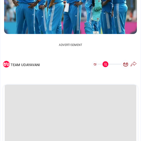
ADVERTISEMENT
ಅ
ಅ
TEAM UDAYAVANI