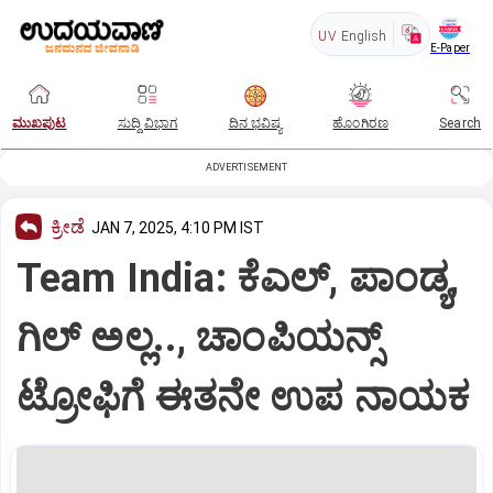
UV
English
E-Paper
ಮುಖಪುಟ
ಸುದ್ದಿ ವಿಭಾಗ
ದಿನ ಭವಿಷ್ಯ
ಹೊಂಗಿರಣ
Search
ADVERTISEMENT
ಕ್ರೀಡೆ
JAN 7, 2025, 4:10 PM IST
Team India: ಕೆಎಲ್‌, ಪಾಂಡ್ಯ,
ಗಿಲ್‌ ಅಲ್ಲ.., ಚಾಂಪಿಯನ್ಸ್‌
ಟ್ರೋಫಿಗೆ ಈತನೇ ಉಪ ನಾಯಕ