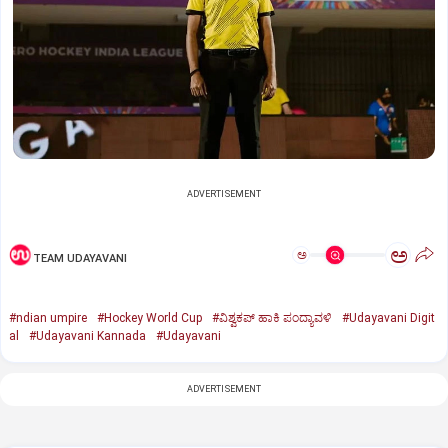
ADVERTISEMENT
ಅ
ಅ
TEAM UDAYAVANI
#ndian umpire
#Hockey World Cup
#ವಿಶ್ವಕಪ್‌ ಹಾಕಿ ಪಂದ್ಯಾವಳಿ
#Udayavani Digit
al
#Udayavani Kannada
#Udayavani
ADVERTISEMENT