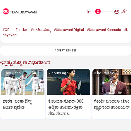
ಅ
ಅ
TEAM UDAYAVANI
#ODIs
#cricket
#ಏಕದಿನ ಪಂದ್ಯ
#Udayavani Digital
#Udayavani Kannada
#U
dayavani
ADVERTISEMENT
ಇನ್ನಷ್ಟು ಸುದ್ದಿ ಈ ವಿಭಾಗದಿಂದ
1 hour ago
2 hours ago
3 hours ago
ಭಾರತ ಲಂಕಾ ಟೆಸ್ಟ್:
ಕೊರಿಯಾ ಸೂಪರ್‌-300 :
ಸೇಂಟ್‌ ಲೂಯಿಸ್‌ ಚೆಸ್‌:
ಉಚಿತ ಪ್ರವೇಶ
ಅಶ್ಮಿತಾ ಚಾಲಿಹಾ-ರಕ್ಷಿತಾ
ಪ್ರಜ್ಞಾನಂದ ಚಾಂಪಿಯನ್‌
ಸೆಮಿ ಸೆಣಸಾಟ