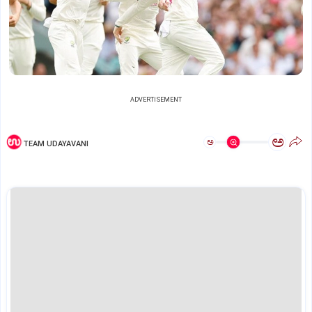
ADVERTISEMENT
ಅ
ಅ
TEAM UDAYAVANI