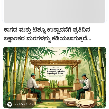
ಕಾಗದ ಮತ್ತು ಟಿಶ್ಯೂ ಉತ್ಪಾದನೆಗೆ ಪ್ರತಿದಿನ
ಲಕ್ಷಾಂತರ ಮರಗಳನ್ನು ಕಡಿಯಲಾಗುತ್ತದೆ...
ಸಾಂದರ್ಭಿಕ AI ಚಿತ್ರ