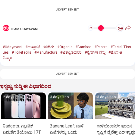
ADVERTISEMENT
ಅ
ಅ
TEAM UDAYAVANI
#Udayavani
#ಉತ್ಪಾದನೆ
#ಬಿದಿರು
#Organic
#Bamboo
#Papers
#Facial Tiss
ues
#Toilet rolls
#Manufacture
#ಟಿಶ್ಯೂ ತಯಾರಿ
#ನೈಸರ್ಗಿಕ ವಸ್ತು
#ಹೊಸ ಆ
ವಿಷ್ಕಾರ
ADVERTISEMENT
ಇನ್ನಷ್ಟು ಸುದ್ದಿ ಈ ವಿಭಾಗದಿಂದ
2 days ago
3 days ago
3 days ago
Gadgets: ಗ್ಯಾಜೆಟ್
Banana Leaf: ಬಾಳೆ
ಗಾಳಿಯಿಂದಲೇ ಇಂಧನ
ವಿಮರ್ಶೆ: ಶಿಯೋಮಿ 17T
ಎಲೆಗಳನ್ನು ಒಂದು
ಸೃಷ್ಟಿಗೆ ಡೈರೆಕ್ಟ್ ಏರ್‌ ಕ್ಯಾಪ್ಟ