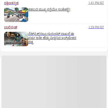
ದಕ್ಷಿಣಕನ್ನಡ
1:41 PM IST
ಕಡಬದ ಮುಖ್ಯ ರಸ್ತೆಯೇ ಸಂತೆಕಟ್ಟೆ !
ಬಾಲಿವುಡ್‌
1:29 PM IST
ನೆಟ್‌ಫ್ಲಿಕ್ಸ್‌ನಲ್ಲೂ ಧುರಂಧರ್‌ ದಾಖಲೆ:ಈ
ವರ್ಷ ಅತೀ ಹೆಚ್ಚು ವೀಕ್ಷಿಸಿದ ಇಂಗ್ಲಿಷೇತರ
ಚಿತ್ರ