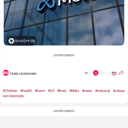
ಸಾಂದರ್ಭಿಕ ಚಿತ್ರ
ADVERTISEMENT
ಅ
ಅ
TEAM UDAYAVANI
#Children
#health
#harm
#US
#fines
#Meta
#news
#national
#udaya
vani kannada
ADVERTISEMENT