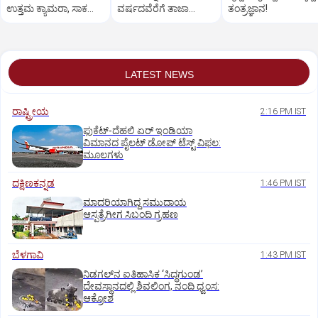
ಉತ್ತಮ ಕ್ಯಾಮರಾ, ಸಾಕಷ್ಟು
ವರ್ಷದವೆರೆಗೆ ತಾಜಾ
ತಂತ್ರಜ್ಞಾನ!
ಫೀಚರ್ ಇರುವ ಫೋನ್
ಇರುವಂತೆ ರಕ್ಷಿಸಬಹುದು!
LATEST NEWS
ರಾಷ್ಟ್ರೀಯ
2:16 PM IST
ಫುಕೆಟ್‌-ದೆಹಲಿ ಏರ್‌ ಇಂಡಿಯಾ
ವಿಮಾನದ ಪೈಲಟ್‌ ಡೋಪ್‌ ಟೆಸ್ಟ್‌ ವಿಫಲ:
ಮೂಲಗಳು
ದಕ್ಷಿಣಕನ್ನಡ
1:46 PM IST
ಮಾದರಿಯಾಗಿದ್ದ ಸಮುದಾಯ
ಆಸ್ಪತ್ರೆಗೀಗ ಸಿಬಂದಿ ಗ್ರಹಣ
ಬೆಳಗಾವಿ
1:43 PM IST
ನಿಡಗಲ್‌ನ ಐತಿಹಾಸಿಕ ‘ಸಿದ್ಧಗುಂಡ’
ದೇವಸ್ಥಾನದಲ್ಲಿ ಶಿವಲಿಂಗ, ನಂದಿ ಧ್ವಂಸ:
ಆಕ್ರೋಶ