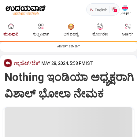
UV
English
E-Paper
ಮುಖಪುಟ
ಸುದ್ದಿ ವಿಭಾಗ
ದಿನ ಭವಿಷ್ಯ
ಹೊಂಗಿರಣ
Search
ADVERTISEMENT
ಗ್ಯಾಜೆಟ್/ಟೆಕ್
MAY 28, 2024, 5:58 PM IST
Nothing ಇಂಡಿಯಾ ಅಧ್ಯಕ್ಷರಾಗಿ
ವಿಶಾಲ್ ಭೋಲಾ ನೇಮಕ