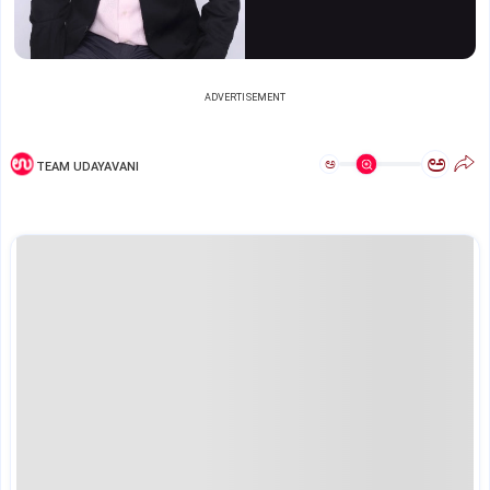
ADVERTISEMENT
ಅ
ಅ
TEAM UDAYAVANI