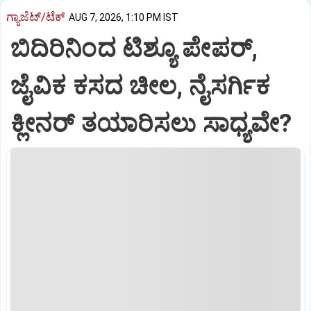
ಗ್ಯಾಜೆಟ್/ಟೆಕ್
AUG 7, 2026, 1:10 PM IST
ಬಿದಿರಿನಿಂದ ಟಿಶ್ಯೂ ಪೇಪರ್‌,
ಜೈವಿಕ ಕಸದ ಚೀಲ, ನೈಸರ್ಗಿಕ
ಕ್ಲೀನರ್‌ ತಯಾರಿಸಲು ಸಾಧ್ಯವೇ?