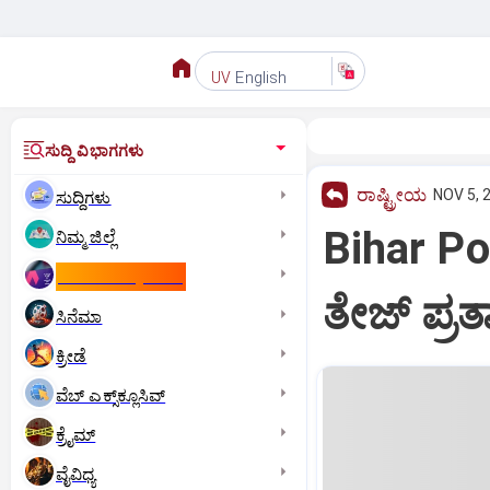
English
UV
ಸುದ್ದಿ ವಿಭಾಗಗಳು
ರಾಷ್ಟ್ರೀಯ
NOV 5, 
ಸುದ್ದಿಗಳು
Bihar Po
ನಿಮ್ಮ ಜಿಲ್ಲೆ
ಕಾಮನ್‌ ವೆಲ್ತ್‌ ಗೇಮ್ಸ್‌
ತೇಜ್‌ ಪ್
ಸಿನೆಮಾ
ಕ್ರೀಡೆ
ವೆಬ್ ಎಕ್ಸ್‌ಕ್ಲೂಸಿವ್
ಕ್ರೈಮ್
ವೈವಿಧ್ಯ