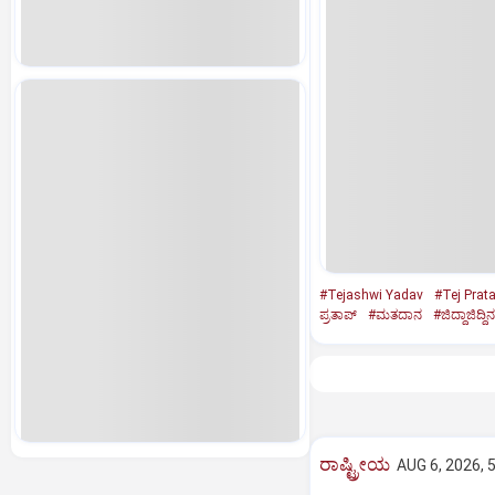
#Tejashwi Yadav
#Tej Prat
ಪ್ರತಾಪ್‌
#ಮತದಾನ
#ಜಿದ್ದಾಜಿದ್ದ
ರಾಷ್ಟ್ರೀಯ
AUG 6, 2026, 