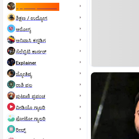
ಇಸ್ರೇಲ್- ಇರಾನ್‌ ಯುದ್ಧ
ಶಿಕ್ಷಣ / ಉದ್ಯೋಗ
ಆರೋಗ್ಯ
ಅನಿವಾಸಿ ಕನ್ನಡಿಗ
ಸೆಲೆಬ್ರಿಟಿ ಕಾರ್ನರ್‌
Explainer
ಜ್ಯೋತಿಷ್ಯ
ರಾಶಿ ಫಲ
ಪುಟಾಣಿ ಪ್ರಪಂಚ
ವೀಡಿಯೊ ಗ್ಯಾಲರಿ
ಫೋಟೋ ಗ್ಯಾಲರಿ
ರೀಲ್ಸ್