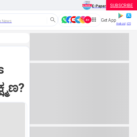
SUBSCRIBE
E-Paper
Get App
h News
Android
iOS
s
ಷ್ಮಣ?