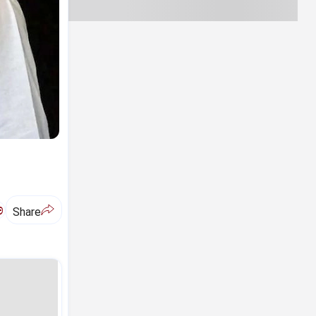
ಅ
Share