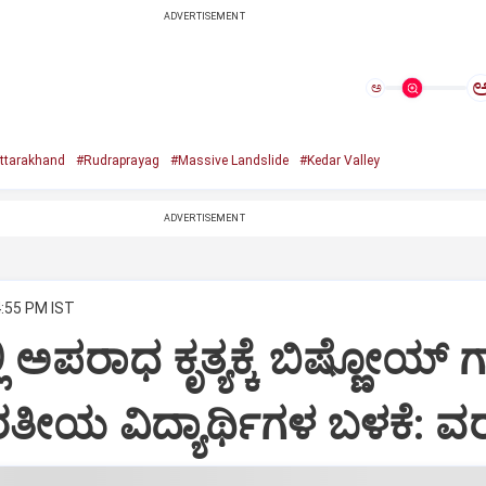
ADVERTISEMENT
ಅ
ttarakhand
#Rudraprayag
#Massive Landslide
#Kedar Valley
ADVERTISEMENT
4:55 PM IST
ಿ ಅಪರಾಧ ಕೃತ್ಯಕ್ಕೆ ಬಿಷ್ಣೋಯ್ ಗ್
ತೀಯ ವಿದ್ಯಾರ್ಥಿಗಳ ಬಳಕೆ: ವ