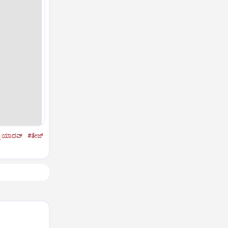
ವಿ ಯಾದವ್‌
#ತೇಜ್‌