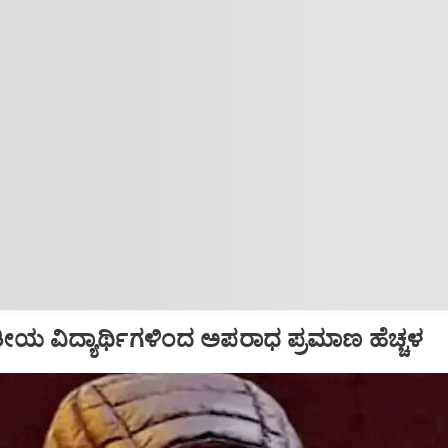
ತೀಯ ವಿದ್ಯಾರ್ಥಿಗಳಿಂದ ಅಪರಾಧ ಪ್ರಮಾಣ ಹೆಚ್ಚಳ