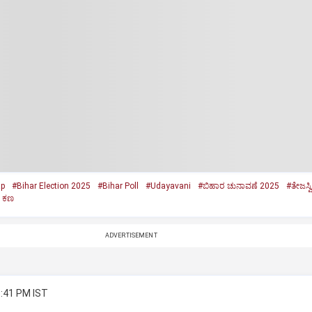
ap
#Bihar Election 2025
#Bihar Poll
#Udayavani
#ಬಿಹಾರ ಚುನಾವಣೆ 2025
#ತೇಜಸ್
ಿನ ಕಣ
ADVERTISEMENT
5:41 PM IST