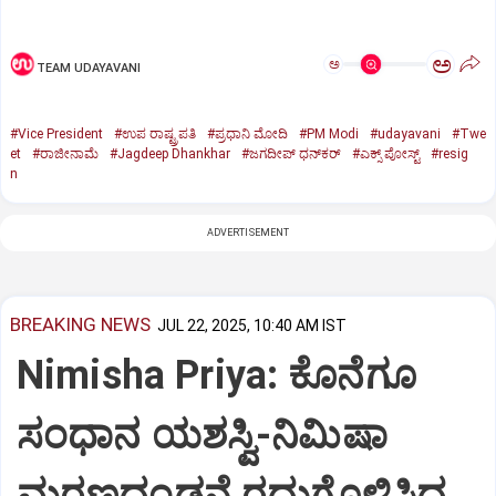
ಅ
ಅ
TEAM UDAYAVANI
#Vice President
#ಉಪ ರಾಷ್ಟ್ರಪತಿ
#ಪ್ರಧಾನಿ ಮೋದಿ
#PM Modi
#udayavani
#Twe
et
#ರಾಜೀನಾಮೆ
#Jagdeep Dhankhar
#ಜಗದೀಪ್‌ ಧನ್‌ಕರ್‌
#ಎಕ್ಸ್‌ ಪೋಸ್ಟ್
#resig
n
ADVERTISEMENT
BREAKING NEWS
JUL 22, 2025, 10:40 AM IST
Nimisha Priya: ಕೊನೆಗೂ
ಸಂಧಾನ ಯಶಸ್ವಿ-ನಿಮಿಷಾ
ಮರಣದಂಡನೆ ರದ್ದುಗೊಳಿಸಿದ