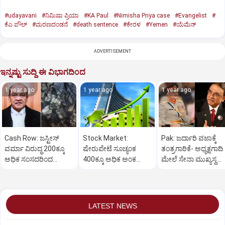
#udayavani
#ನಿಮಿಷಾ ಪ್ರಿಯಾ
#KA Paul
#Nimisha Priya case
#Evangelist
#
ಕೆಎ ಪೌಲ್
#ಮರಣದಂಡನೆ
#death sentence
#ಕೇರಳ
#Yemen
#ಯೆಮೆನ್‌
ADVERTISEMENT
ಇನ್ನಷ್ಟು ಸುದ್ದಿ ಈ ವಿಭಾಗದಿಂದ
1 year ago
1 year ago
1 year ago
Cash Row: ಜಸ್ಟೀಸ್‌
Stock Market:
Pak: ಜರ್ದಾರಿ ವಜಾಕ್ಕೆ
ವರ್ಮಾ ವಿರುದ್ಧ 200ಕ್ಕೂ
ಷೇರುಪೇಟೆ ಸೂಚ್ಯಂಕ
ತಂತ್ರಗಾರಿಕೆ- ಅಧ್ಯಕ್ಷಗಾದಿ
ಅಧಿಕ ಸಂಸದರಿಂದ
400ಕ್ಕೂ ಅಧಿಕ ಅಂಕ
ಮೇಲೆ ಸೇನಾ ಮುಖ್ಯಸ್ಥ
ಮಹಾಭಿಯೋಗಕ್ಕೆ
ಜಿಗಿತ-ದಿನಾಂತ್ಯದ
ಮುನೀರ್ ಚಿತ್ತ!
ಕೋರಿಕೆ…
ವಹಿವಾಟು ಅಂತ್ಯ
LATEST NEWS