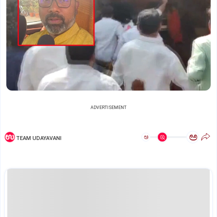
ADVERTISEMENT
ಅ
ಅ
TEAM UDAYAVANI