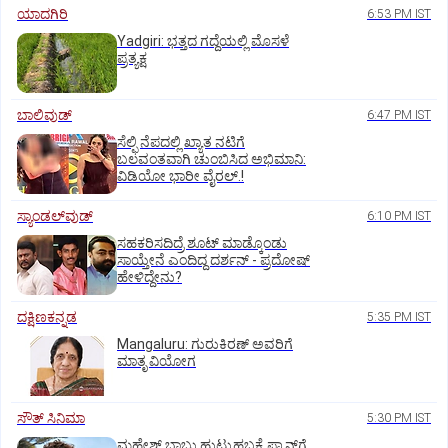
ಯಾದಗಿರಿ
6:53 PM IST
Yadgiri: ಭತ್ತದ ಗದ್ದೆಯಲ್ಲಿ ಮೊಸಳೆ
ಪ್ರತ್ಯಕ್ಷ
ಬಾಲಿವುಡ್‌
6:47 PM IST
ಸೆಲ್ಫಿ ನೆಪದಲ್ಲಿ ಖ್ಯಾತ ನಟಿಗೆ
ಬಲವಂತವಾಗಿ ಚುಂಬಿಸಿದ ಅಭಿಮಾನಿ:
ವಿಡಿಯೋ ಭಾರೀ ವೈರಲ್.!
ಸ್ಯಾಂಡಲ್‌ವುಡ್‌
6:10 PM IST
ಸಹಕರಿಸದಿದ್ರೆ ಶೂಟ್‌ ಮಾಡ್ಕೊಂಡು
ಸಾಯ್ತೇನೆ ಎಂದಿದ್ದ ದರ್ಶನ್‌ - ಪ್ರದೋಷ್‌
ಹೇಳಿದ್ದೇನು?
ದಕ್ಷಿಣಕನ್ನಡ
5:35 PM IST
Mangaluru: ಗುರುಕಿರಣ್ ಅವರಿಗೆ
ಮಾತೃ ವಿಯೋಗ
ಸೌತ್‌ ಸಿನಿಮಾ
5:30 PM IST
ಮಹೇಶ್‌ ಬಾಬು ಹುಟ್ಟುಹಬ್ಬಕ್ಕೆ ಫ್ಯಾನ್ಸ್‌ಗೆ