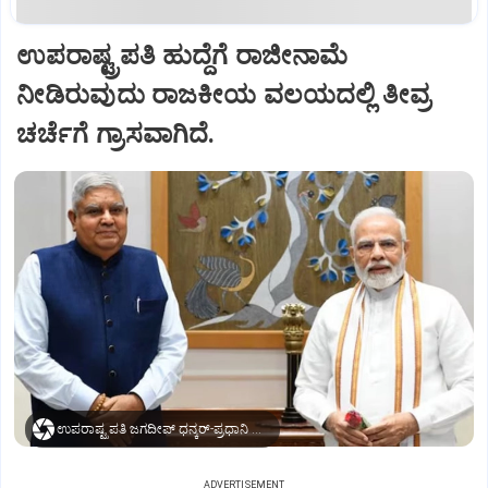
ಉಪರಾಷ್ಟ್ರಪತಿ ಹುದ್ದೆಗೆ ರಾಜೀನಾಮೆ
ನೀಡಿರುವುದು ರಾಜಕೀಯ ವಲಯದಲ್ಲಿ ತೀವ್ರ
ಚರ್ಚೆಗೆ ಗ್ರಾಸವಾಗಿದೆ.
ಉಪರಾಷ್ಟ್ರಪತಿ ಜಗದೀಪ್‌ ಧನ್ಕರ್-ಪ್ರಧಾನಿ ಮೋದಿ
ADVERTISEMENT