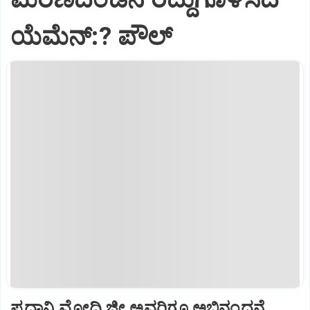
ಯೆಮೆನ್:? ಪೌಲ್
ಪ್ರಧಾನಿ ಮೋದಿ ಜೀ ಅವರಿಗೂ ಅಭಿನಂದನೆ