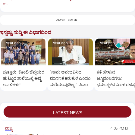
ent
ADVERTISEMENT
ಇನ್ನಷ್ಟು ಸುದ್ದಿ ಈ ವಿಭಾಗದಿಂದ
1 year ago
1 year ago
1 year ago
ಪುತ್ತೂರು: ಕೋಟಿ ಚೆನ್ನಯರ
“ನಾನು ಅನುಭವಿಸಿದ
ಕತೆ ಹೇಳುವ
ಹುಟ್ಟೂರ ಶಾಲೆಯಲ್ಲಿ ಅಷ್ಟ
ಮಾನಸಿಕ ಕಿರುಕುಳ ಎಂದೂ
ಅಸ್ಥಿಪಂಜರಗಳು:
ಅವಳಿಗಳು!
ಮರೆಯುವುದಿಲ್ಲ…’: ಸಿಎಂ
ಧರ್ಮಸ್ಥಳದ‌ ಕರಾಳ ರಹಸ್ಯ
ಸಿದ್ದರಾಮಯ್ಯ
ತೆರೆದಿಡಲಿದೆಯೇ ಡಿಎನ್
ಪರೀಕ್ಷೆ?
LATEST NEWS
ರಾಜ್ಯ
4:08 PM IST