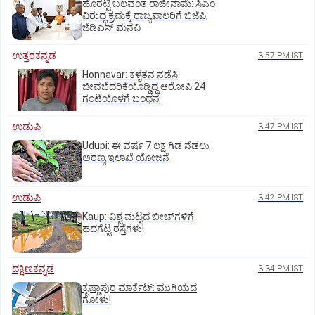
ಹೊರಟ್ಟಿ ಬಲವಂತ ರಾಜೀನಾಮೆ: ಸಿಎಂ
ವಿರುದ್ಧ ಕ್ರಮಕ್ಕೆ ರಾಜ್ಯಪಾಲರಿಗೆ ಬಿಜೆಪಿ,
ಜೆಡಿಎಸ್ ಮನವಿ
ಉತ್ತರಕನ್ನಡ
3:57 PM IST
Honnavar: ಕಳ್ಳತನ ನಡೆಸಿ
ಜೀವಬೆದರಿಕೆಯೊಡ್ಡಿದ್ದ ಆರೋಪಿ 24
ಗಂಟೆಯೊಳಗೆ ಬಂಧನ
ಉಡುಪಿ
3:47 PM IST
Udupi: ಈ ವರ್ಷ 7 ಲಕ್ಷ ಗಿಡ ನೆಡಲು
ಅರಣ್ಯ ಇಲಾಖೆ ಯೋಜನೆ
ಉಡುಪಿ
3:42 PM IST
Kaup: ವಿಶ್ವ ಮಟ್ಟದ ಬೀಚ್‌ಗಳಿಗೆ
ಹದಗೆಟ್ಟ ರಸ್ತೆಗಳು!
ದಕ್ಷಿಣಕನ್ನಡ
3:34 PM IST
ಕೃಷ್ಣಾಪುರ ಮಾರ್ಕೆಟ್‌: ಮುಗಿಯದ
ಗೋಳು!