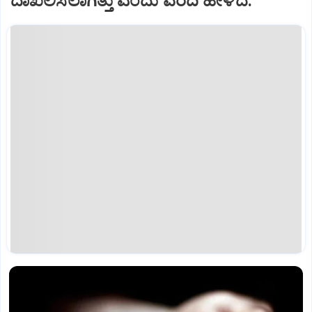
ದಾಖಲಿಸಲಾಗಿತ್ತು ಎಂದು ವರದಿ ಹೇಳಿದೆ.