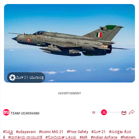
ಮಿಗ್‌ 21 ಯುಗಾಂತ್ಯ
ADVERTISEMENT
ಅ
ಅ
TEAM UDAYAVANI
#ನಿವೃತ್ತಿ
#udayavani
#Iconic MiG 21
#Poor Safety
#ಮಿಗ್‌ 21
#ಸುರಕ್ಷತಾ ಕೊರ
ತೆ
#ಭಾರತೀಯ ವಾಯುಪಡೆ
#ಸೋವಿಯತ್‌ ಒಕ್ಕೂಟ
#AIR
#Indian Airforce
#Retirem