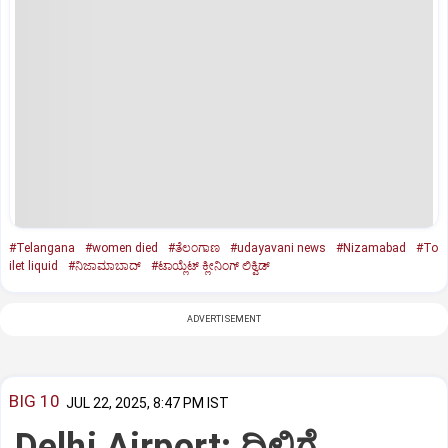
#Telangana
#women died
#ತೆಲಂಗಾಣ
#udayavani news
#Nizamabad
#To
ilet liquid
#ನಿಜಾಮಾಬಾದ್
#ಟಾಯ್ಲೆಟ್ ಕ್ಲೀನಿಂಗ್ ಲಿಕ್ವಿಡ್
ADVERTISEMENT
BIG 10
JUL 22, 2025, 8:47 PM IST
Delhi Airport: ದಿಲ್ಲಿಗೆ