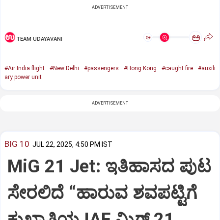
ADVERTISEMENT
ಅ
ಅ
TEAM UDAYAVANI
#Air India flight
#New Delhi
#passengers
#Hong Kong
#caught fire
#auxili
ary power unit
ADVERTISEMENT
BIG 10
JUL 22, 2025, 4:50 PM IST
MiG 21 Jet: ಇತಿಹಾಸದ ಪುಟ
ಸೇರಲಿದೆ “ಹಾರುವ ಶವಪಟ್ಟಿಗೆ
ಕುಖ್ಯಾತಿಯ IAF ಮಿಗ್‌ 21