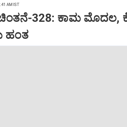
2:41 AM IST
 ಚಿಂತನೆ-328: ಕಾಮ ಮೊದಲ, 
 ಹಂತ