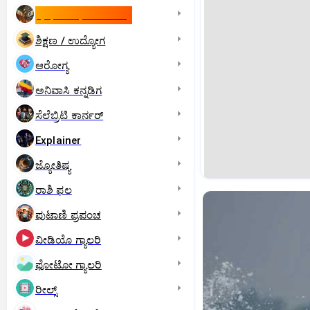
ಇಸ್ರೇಲ್- ಇರಾನ್‌ ಯುದ್ಧ
ಶಿಕ್ಷಣ / ಉದ್ಯೋಗ
ಆರೋಗ್ಯ
ಅನಿವಾಸಿ ಕನ್ನಡಿಗ
ಸೆಲೆಬ್ರಿಟಿ ಕಾರ್ನರ್‌
Explainer
ಜ್ಯೋತಿಷ್ಯ
ರಾಶಿ ಫಲ
ಪುಟಾಣಿ ಪ್ರಪಂಚ
ವೀಡಿಯೊ ಗ್ಯಾಲರಿ
ಫೋಟೋ ಗ್ಯಾಲರಿ
ರೀಲ್ಸ್