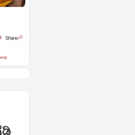
ಅ
Share
miji
ಡಿ