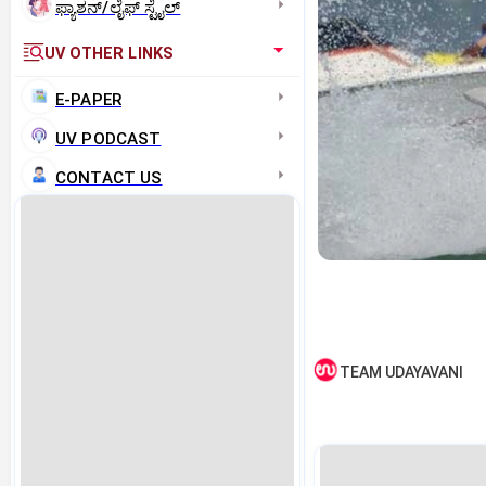
ಫ್ಯಾಶನ್/ಲೈಫ್‌ ಸ್ಟೈಲ್
UV OTHER LINKS
E-PAPER
UV PODCAST
CONTACT US
TEAM UDAYAVANI