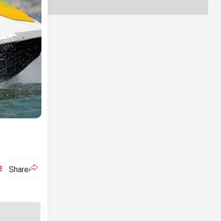
ಅ
Share