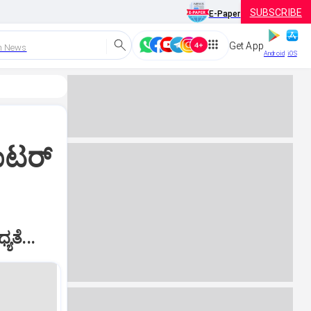
SUBSCRIBE
E-Paper
Get App
h News
Android
iOS
ಾಟರ್‌
ತೆ...