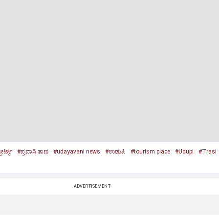
ರ್ಟ್ಸ್
#ಪ್ರವಾಸಿ ತಾಣ
#udayavani news
#ಉಡುಪಿ
#tourism place
#Udupi
#Trasi
ADVERTISEMENT