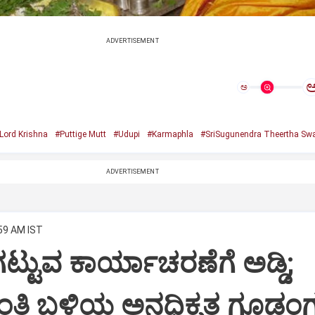
ADVERTISEMENT
ಅ
Lord Krishna
#Puttige Mutt
#Udupi
#Karmaphla
#SriSugunendra Theertha Swa
ADVERTISEMENT
:59 AM IST
ಟ್ಟುವ ಕಾರ್ಯಾಚರಣೆಗೆ ಅಡ್ಡಿ;
ಂತಿ ಬಳಿಯ ಅನಧಿಕೃತ ಗೂಡಂಗ