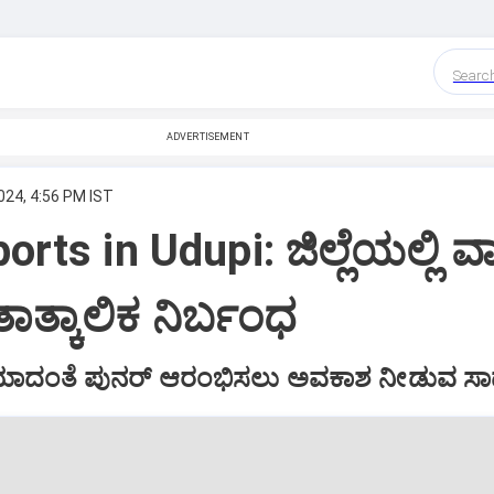
Searc
ADVERTISEMENT
024, 4:56 PM IST
rts in Udupi: ಜಿಲ್ಲೆಯಲ್ಲಿ ವ
 ತಾತ್ಕಾಲಿಕ ನಿರ್ಬಂಧ
ದಂತೆ ಪುನರ್‌ ಆರಂಭಿಸಲು ಅವಕಾಶ ನೀಡುವ ಸಾಧ್ಯ