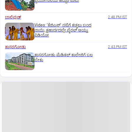
ಪ್ರಯೋಗಾಲಯ ಹೆದ್ದಾರಿ ಪಾಲು
ಬಾಲಿವುಡ್‌
2:48 PM IST
Video: ʼಕೆಜಿಎಫ್‌ʼ ನಟಿಗೆ ಕಚ್ಚಲು ಬಂದ
ನಾಯಿ; ಕ್ಷಣಾರ್ಧದಲ್ಲೇ ವೈರಲ್‌ ಆಯ್ತು
ವಿಡಿಯೋ
ಕಾಸರಗೋಡು
2:43 PM IST
ಕಾಸರಗೋಡು ಮೆಡಿಕಲ್‌ ಕಾಲೇಜಿಗೆ ಬಲ
ಬೇಕು