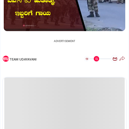
ADVERTISEMENT
ಅ
ಅ
TEAM UDAYAVANI