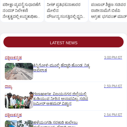
ಪರೀಕ್ಷಾ ವ್ಯವಸ್ಥೆ ಸುಧಾರಣೆಗೆ
ನೀಟ್ ಪ್ರತಿಭಟನಾಕಾರರ
ಪಂಜಾಬ್ ಶಿಕ್ಷಣ ಸಚಿವರ
ನಂದನ್ ನಿಲೇಕಣಿ
ಮೇಲಿನ
ರಾಜೀನಾಮೆಗೆ ಬಿಜೆಪಿ
ನೇತೃತ್ವದಲ್ಲಿ ಉನ್ನತಾಧಿಕಾರ
ದೌರ್ಜನ್ಯ:ಸಂಸತ್ತಿನಲ್ಲಿ ಧ್ವನಿ
ಆಗ್ರಹ: ಭಗವಂತ್ ಮಾನ್
ಕಾರ್ಯಪಡೆ
ಎತ್ತಲು ಇಂಡಿಯಾ ಕೂಟ
ತಿರುಗೇಟು
ಸಜ್ಜು
LATEST NEWS
ದಕ್ಷಿಣಕನ್ನಡ
3:00 PM IST
ಕಿನ್ನಿಗೋಳಿ-ಮೂಲ್ಕಿ ಹೆದ್ದಾರಿ ಹೊಂಡ: ನಿತ್ಯ
ಅಪಘಾತ
ರಾಜ್ಯ
2:59 PM IST
Hosapete: ವಿಜಯನಗರ ಜಿಲ್ಲೆಯಲ್ಲಿ
ಕುಡಿಯುವ ನೀರಿನ ಅಭಾವವಿಲ್ಲ; ಸಚಿವ
ಜಮೀರ್ ಅಹಮದ್ ವಿಶ್ವಾಸ
ದಕ್ಷಿಣಕನ್ನಡ
2:54 PM IST
ಹಳೆಯಂಗಡಿ ಸರಕಾರಿ ಕಾಲೇಜು