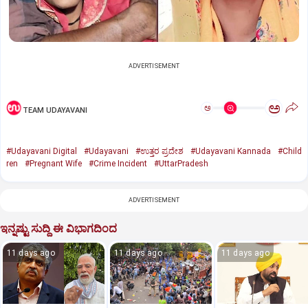
ADVERTISEMENT
ಅ
ಅ
TEAM UDAYAVANI
#Udayavani Digital
#Udayavani
#ಉತ್ತರ ಪ್ರದೇಶ
#Udayavani Kannada
#Child
ren
#Pregnant Wife
#Crime Incident
#UttarPradesh
ADVERTISEMENT
ಇನ್ನಷ್ಟು ಸುದ್ದಿ ಈ ವಿಭಾಗದಿಂದ
11 days ago
11 days ago
11 days ago