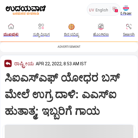
UV
English
E-Paper
ಮುಖಪುಟ
ಸುದ್ದಿ ವಿಭಾಗ
ದಿನ ಭವಿಷ್ಯ
ಹೊಂಗಿರಣ
Search
ADVERTISEMENT
ರಾಷ್ಟ್ರೀಯ
APR 22, 2022, 8:53 AM IST
ಸಿಐಎಸ್ಎಫ್ ಯೋಧರ ಬಸ್
ಮೇಲೆ ಉಗ್ರ ದಾಳಿ: ಎಎಸ್ಐ
ಹುತಾತ್ಮ; ಇಬ್ಬರಿಗೆ ಗಾಯ