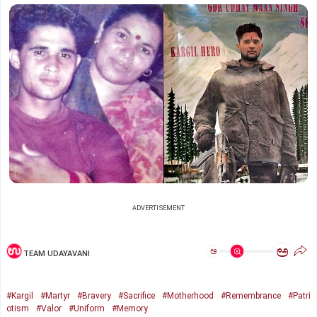
ADVERTISEMENT
ಅ
ಅ
TEAM UDAYAVANI
#Kargil
#Martyr
#Bravery
#Sacrifice
#Motherhood
#Remembrance
#Patri
otism
#Valor
#Uniform
#Memory