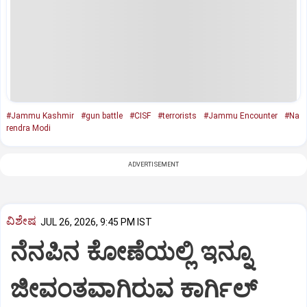
#Jammu Kashmir
#gun battle
#CISF
#terrorists
#Jammu Encounter
#Na
rendra Modi
ADVERTISEMENT
ವಿಶೇಷ
JUL 26, 2026, 9:45 PM IST
ನೆನಪಿನ ಕೋಣೆಯಲ್ಲಿ ಇನ್ನೂ
ಜೀವಂತವಾಗಿರುವ ಕಾರ್ಗಿಲ್