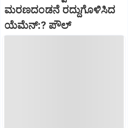
ಮರಣದಂಡನೆ ರದ್ದುಗೊಳಿಸಿದ
ಯೆಮೆನ್:? ಪೌಲ್