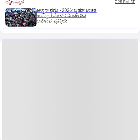
ದಕ್ಷಿಣಕನ್ನಡ
7:35 PM IST
ಆಳ್ವಾಸ್‌ ಪ್ರಗತಿ - 2026: ಬೃಹತ್ ಉಚಿತ
ಉದ್ಯೋಗ ಮೇಳದ ಮೊದಲ ದಿನ
ಅಮೋಘ ಪ್ರತಿಕ್ರಿಯೆ