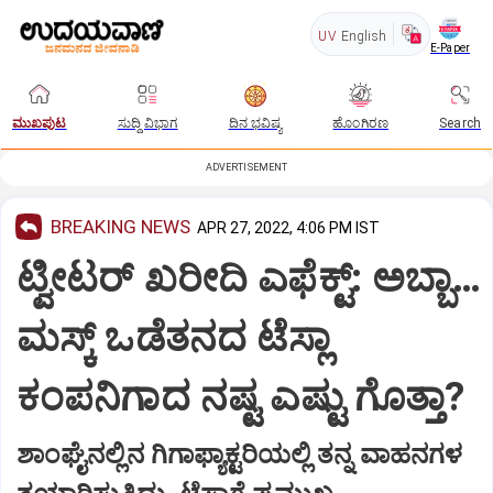
UV
English
E-Paper
ಮುಖಪುಟ
ಸುದ್ದಿ ವಿಭಾಗ
ದಿನ ಭವಿಷ್ಯ
ಹೊಂಗಿರಣ
Search
ADVERTISEMENT
BREAKING NEWS
APR 27, 2022, 4:06 PM IST
ಟ್ವೀಟರ್ ಖರೀದಿ ಎಫೆಕ್ಟ್: ಅಬ್ಬಾ…
ಮಸ್ಕ್ ಒಡೆತನದ ಟೆಸ್ಲಾ
ಕಂಪನಿಗಾದ ನಷ್ಟ ಎಷ್ಟು ಗೊತ್ತಾ?
ಶಾಂಘೈನಲ್ಲಿನ ಗಿಗಾಫ್ಯಾಕ್ಟರಿಯಲ್ಲಿ ತನ್ನ ವಾಹನಗಳ