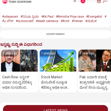
ಅ
ಅ
TEAM UDAYAVANI
#udayavani
#ನಿಮಿಷಾ ಪ್ರಿಯಾ
#KA Paul
#Nimisha Priya case
#Evangelist
#
ಕೆಎ ಪೌಲ್
#ಮರಣದಂಡನೆ
#death sentence
#ಕೇರಳ
#Yemen
#ಯೆಮೆನ್‌
ADVERTISEMENT
ಇನ್ನಷ್ಟು ಸುದ್ದಿ ಈ ವಿಭಾಗದಿಂದ
1 year ago
1 year ago
1 year ago
Cash Row: ಜಸ್ಟೀಸ್‌
Stock Market:
Pak: ಜರ್ದಾರಿ ವಜಾಕ್ಕೆ
ವರ್ಮಾ ವಿರುದ್ಧ 200ಕ್ಕೂ
ಷೇರುಪೇಟೆ ಸೂಚ್ಯಂಕ
ತಂತ್ರಗಾರಿಕೆ- ಅಧ್ಯಕ್ಷಗಾದಿ
ಅಧಿಕ ಸಂಸದರಿಂದ
400ಕ್ಕೂ ಅಧಿಕ ಅಂಕ
ಮೇಲೆ ಸೇನಾ ಮುಖ್ಯಸ್ಥ
ಮಹಾಭಿಯೋಗಕ್ಕೆ
ಜಿಗಿತ-ದಿನಾಂತ್ಯದ
ಮುನೀರ್ ಚಿತ್ತ!
ಕೋರಿಕೆ…
ವಹಿವಾಟು ಅಂತ್ಯ
LATEST NEWS