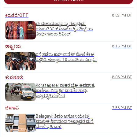
ಕಿರುತೆರೆ/OTT
8:52 PM IST
ಈ ಮಹಾಯುದ್ಧವನ್ನು ಗೆಲ್ಲುವುದು
ಯಾರು? ʼಬಿಗ್‌ ಬಾಸ್‌ ಅಗ್ನಿ ಪರೀಕ್ಷೆʼಯ
ತೀರ್ಪುಗಾರರು ರಿವೀಲ್
ರಾಷ್ಟ್ರೀಯ
8:13 PM IST
ರಸ್ತೆ ತಡೆದು ಕಾರ್ ಬಾನೆಟ್ ಮೇಲೆ ಕೇಕ್
ಕತ್ತರಿಸಿ ಹುಚ್ಚಾಟ: 10 ಮಂದಿಯ ಬಂಧನ
ತುಮಕೂರು
8:06 PM IST
Koratagere: ಭೀಕರ ಬೈಕ್ ಅಪಘಾತ,
ಕಾಲೇಜು ವಿದ್ಯಾರ್ಥಿ ದಾರುಣ ಸಾವು,
ಇಬ್ಬರ ಸ್ಥಿತಿ ಗಂಭೀರ
ಬೆಳಗಾವಿ
7:56 PM IST
Belagavi: ಶಿವಂ ಅಸೋಸಿಯೇಟ್ಸ್
ಮಾಲೀಕ ಶಿವಾನಂದ ನೀಲಣ್ಣವರ ಮನೆ
ಮೇಲೆ ಇಡಿ‌ ದಾಳಿ