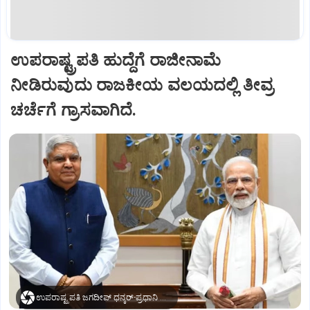
ಉಪರಾಷ್ಟ್ರಪತಿ ಹುದ್ದೆಗೆ ರಾಜೀನಾಮೆ
ನೀಡಿರುವುದು ರಾಜಕೀಯ ವಲಯದಲ್ಲಿ ತೀವ್ರ
ಚರ್ಚೆಗೆ ಗ್ರಾಸವಾಗಿದೆ.
ಉಪರಾಷ್ಟ್ರಪತಿ ಜಗದೀಪ್‌ ಧನ್ಕರ್-ಪ್ರಧಾನಿ ಮೋದಿ