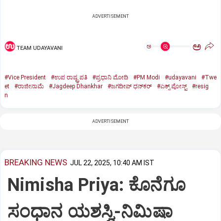
ADVERTISEMENT
ಅ
ಅ
TEAM UDAYAVANI
#Vice President
#ಉಪ ರಾಷ್ಟ್ರಪತಿ
#ಪ್ರಧಾನಿ ಮೋದಿ
#PM Modi
#udayavani
#Twe
et
#ರಾಜೀನಾಮೆ
#Jagdeep Dhankhar
#ಜಗದೀಪ್‌ ಧನ್‌ಕರ್‌
#ಎಕ್ಸ್‌ ಪೋಸ್ಟ್
#resig
n
ADVERTISEMENT
BREAKING NEWS
JUL 22, 2025, 10:40 AM IST
Nimisha Priya: ಕೊನೆಗೂ
ಸಂಧಾನ ಯಶಸ್ವಿ-ನಿಮಿಷಾ