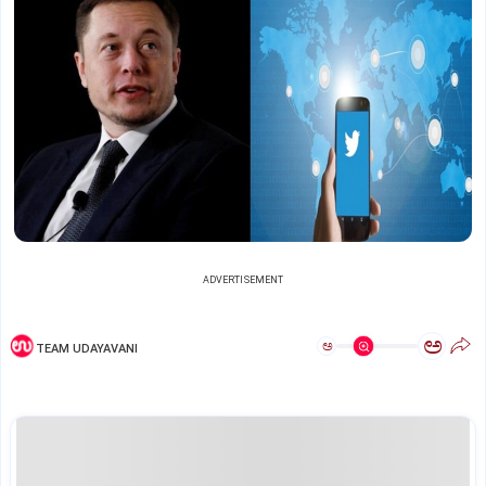
ADVERTISEMENT
ಅ
ಅ
TEAM UDAYAVANI