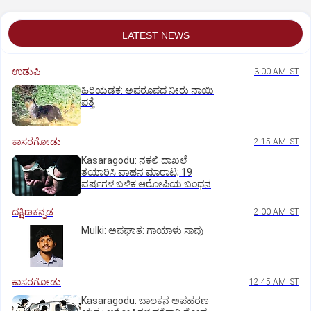
LATEST NEWS
ಉಡುಪಿ
3:00 AM IST
ಹಿರಿಯಡಕ: ಅಪರೂಪದ ನೀರು ನಾಯಿ
ಪತ್ತೆ
ಕಾಸರಗೋಡು
2:15 AM IST
Kasaragodu: ನಕಲಿ ದಾಖಲೆ
ತಯಾರಿಸಿ ವಾಹನ ಮಾರಾಟ; 19
ವರ್ಷಗಳ ಬಳಿಕ ಆರೋಪಿಯ ಬಂಧನ
ದಕ್ಷಿಣಕನ್ನಡ
2:00 AM IST
Mulki: ಅಪಘಾತ: ಗಾಯಾಳು ಸಾವು
ಕಾಸರಗೋಡು
12:45 AM IST
Kasaragodu: ಬಾಲಕನ ಅಪಹರಣ