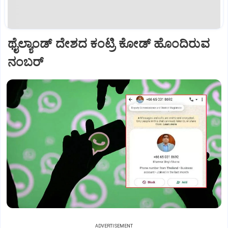
ಥೈಲ್ಯಾಂಡ್ ದೇಶದ ಕಂಟ್ರಿ ಕೋಡ್ ಹೊಂದಿರುವ
ನಂಬರ್‌
ADVERTISEMENT