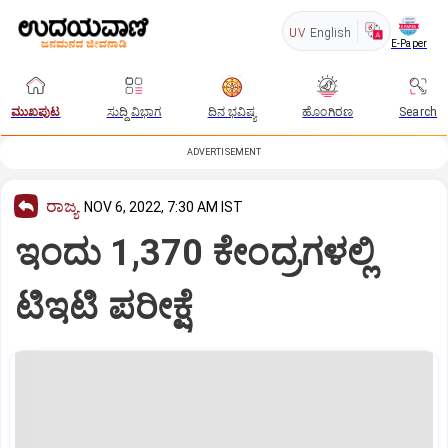
UV
English
E-Paper
ಮುಖಪುಟ
ಸುದ್ದಿ ವಿಭಾಗ
ದಿನ ಭವಿಷ್ಯ
ಹೊಂಗಿರಣ
Search
ADVERTISEMENT
ರಾಜ್ಯ
NOV 6, 2022, 7:30 AM IST
ಇಂದು 1,370 ಕೇಂದ್ರಗಳಲ್ಲಿ
ಟಿಇಟಿ ಪರೀಕ್ಷೆ