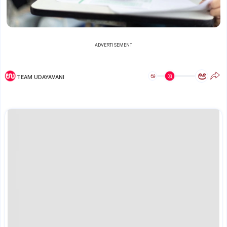
ADVERTISEMENT
ಅ
ಅ
TEAM UDAYAVANI