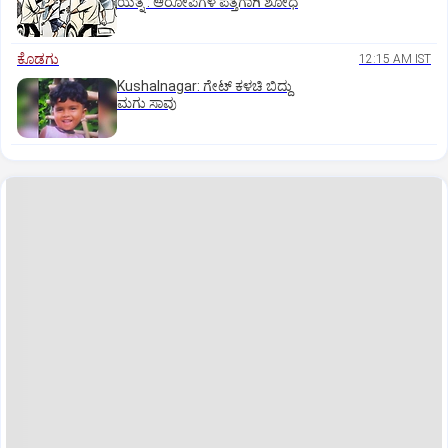
ಯತ್ನ : ಆರೋಪಿಗಳ ಪತ್ತೆಗಾಗಿ ಶೋಧ
ಕೊಡಗು
12:15 AM IST
Kushalnagar: ಗೇಟ್ ಕಳಚಿ ಬಿದ್ದು
ಮಗು ಸಾವು