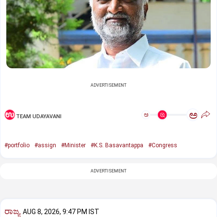
ADVERTISEMENT
ಅ
ಅ
TEAM UDAYAVANI
#portfolio
#assign
#Minister
#K.S. Basavantappa
#Congress
ADVERTISEMENT
ರಾಜ್ಯ
AUG 8, 2026, 9:47 PM IST