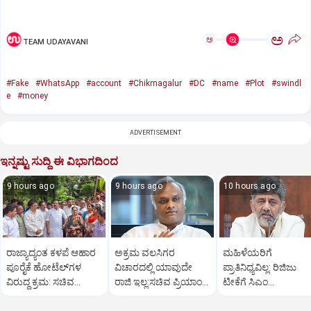
ಅ
ಅ
TEAM UDAYAVANI
#Fake
#WhatsApp
#account
#Chikmagalur
#DC
#name
#Plot
#swindl
e
#money
ADVERTISEMENT
ಇನ್ನಷ್ಟು ಸುದ್ದಿ ಈ ವಿಭಾಗದಿಂದ
9 hours ago
9 hours ago
10 hours ago
ರಾಜ್ಯಾದ್ಯಂತ ಕಳಪೆ ಆಹಾರ
ಅಕ್ರಮ ವಲಸಿಗರ
ಮಹಿಳೆಯರಿಗೆ
ಪೂರೈಕೆ ಹೋಟೆಲ್‌ಗಳ
ವಿಚಾರದಲ್ಲಿ ಯಾವುದೇ
ಪ್ರಾತಿನಿಧ್ಯವಿಲ್ಲ: ರಿಜಿಜು
ವಿರುದ್ಧ ಕ್ರಮ: ಸಚಿವ
ರಾಜಿ ಇಲ್ಲ:ಸಚಿವ ಪ್ರಿಯಾಂಕ್
ಟೀಕೆಗೆ ಸಿಎಂ
ಖಾದರ್
ಖರ್ಗೆ ಕಿಡಿ
ಡಿ.ಕೆ.ಶಿವಕುಮಾರ್
ತಿರುಗೇಟು