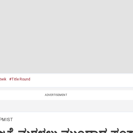
twik
#Title Round
ADVERTISEMENT
 PM IST