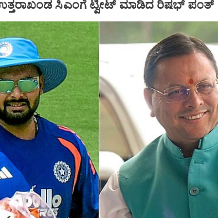
ತರಾಖಂಡ ಸಿಎಂಗೆ ಟ್ವೀಟ್‌ ಮಾಡಿದ ರಿಷಭ್‌ ಪಂತ್