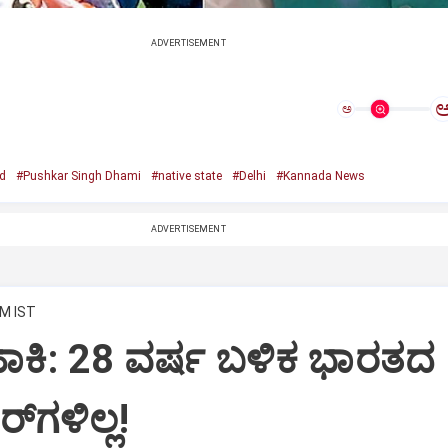
ADVERTISEMENT
ಅ
d
#Pushkar Singh Dhami
#native state
#Delhi
#Kannada News
ADVERTISEMENT
AM IST
‌ ಹಾಕಿ: 28 ವರ್ಷ ಬಳಿಕ ಭಾರತದ
ಗಳಿಲ್ಲ!