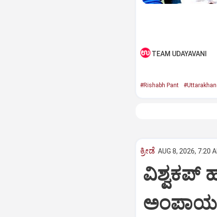
TEAM UDAYAVANI
#Rishabh Pant
#Uttarakhan
ಕ್ರೀಡೆ
AUG 8, 2026, 7:20 
ವಿಶ್ವಕಪ್
ಅಂಪಾಯರ್‌