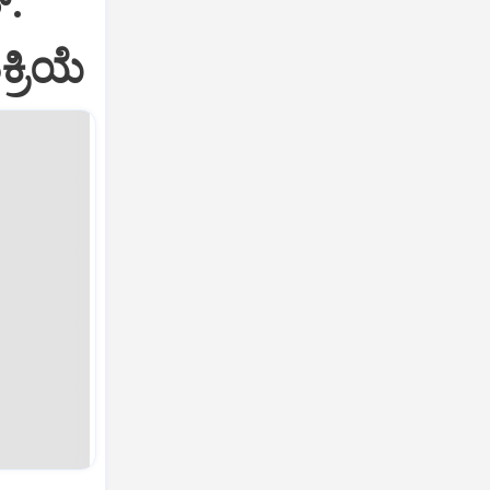
:‌
್ರಿಯೆ