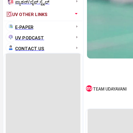
ಫ್ಯಾಶನ್/ಲೈಫ್‌ ಸ್ಟೈಲ್
UV OTHER LINKS
E-PAPER
UV PODCAST
CONTACT US
TEAM UDAYAVANI