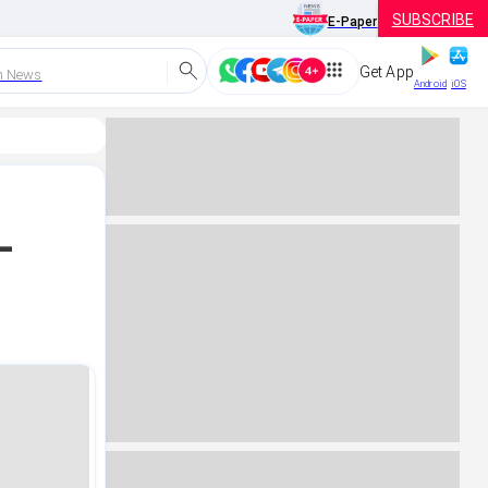
SUBSCRIBE
E-Paper
Get App
h News
Android
iOS
-