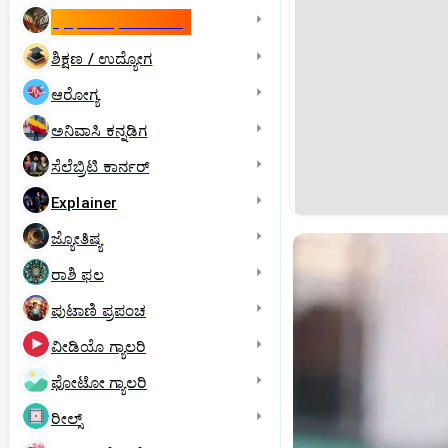
ಇಸ್ರೇಲ್- ಇರಾನ್‌ ಯುದ್ಧ
ಶಿಕ್ಷಣ / ಉದ್ಯೋಗ
ಆರೋಗ್ಯ
ಅನಿವಾಸಿ ಕನ್ನಡಿಗ
ಸೆಲೆಬ್ರಿಟಿ ಕಾರ್ನರ್‌
Explainer
ಜ್ಯೋತಿಷ್ಯ
ರಾಶಿ ಫಲ
ಪುಟಾಣಿ ಪ್ರಪಂಚ
ವೀಡಿಯೊ ಗ್ಯಾಲರಿ
ಫೋಟೋ ಗ್ಯಾಲರಿ
ರೀಲ್ಸ್