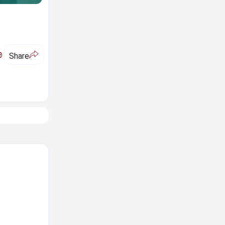
ಅ
Share