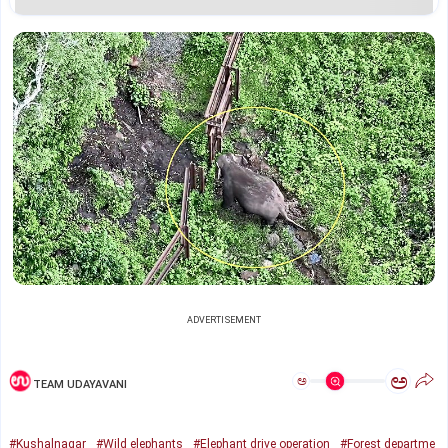
ADVERTISEMENT
ಅ
ಅ
TEAM UDAYAVANI
#Kushalnagar
#Wild elephants
#Elephant drive operation
#Forest departme