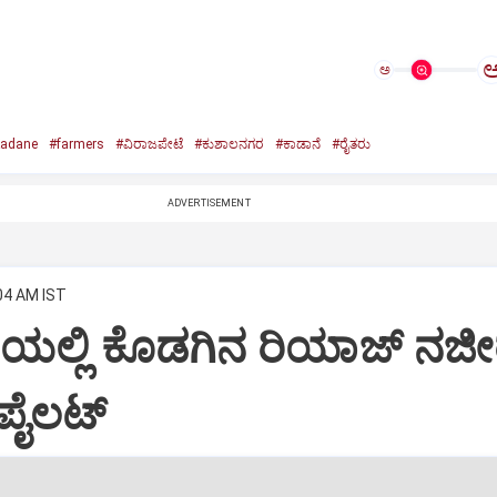
ಅ
adane
#farmers
#ವಿರಾಜಪೇಟೆ
#ಕುಶಾಲನಗರ
#ಕಾಡಾನೆ
#ರೈತರು
ADVERTISEMENT
:04 AM IST
ಲ್ಲಿ ಕೊಡಗಿನ ರಿಯಾಜ್‌ ನಜೀರ
ೈಲಟ್‌