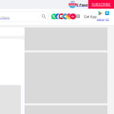
SUBSCRIBE
E-Paper
Get App
h News
Android
iOS