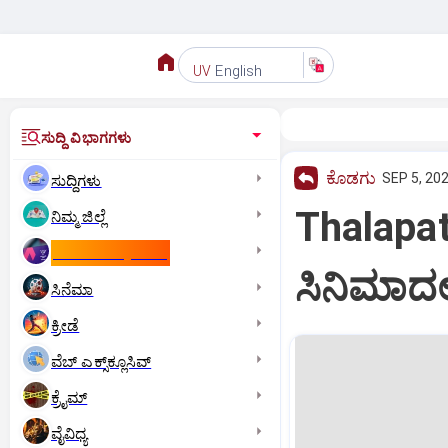
English
UV
ಸುದ್ದಿ ವಿಭಾಗಗಳು
ಕೊಡಗು
SEP 5, 202
ಸುದ್ದಿಗಳು
Thalapa
ನಿಮ್ಮ ಜಿಲ್ಲೆ
ಕಾಮನ್‌ ವೆಲ್ತ್‌ ಗೇಮ್ಸ್‌
ಸಿನಿಮಾದಲ್
ಸಿನೆಮಾ
ಕ್ರೀಡೆ
ವೆಬ್ ಎಕ್ಸ್‌ಕ್ಲೂಸಿವ್
ಕ್ರೈಮ್
ವೈವಿಧ್ಯ