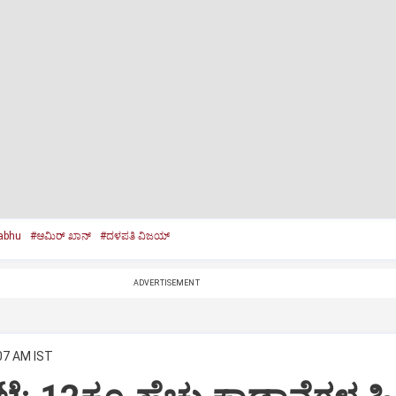
abhu
#ಆಮಿರ್‌ ಖಾನ್‌
#ದಳಪತಿ ವಿಜಯ್
ADVERTISEMENT
:07 AM IST