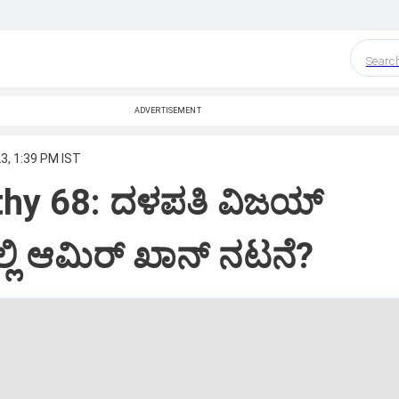
Searc
ADVERTISEMENT
3, 1:39 PM IST
thy 68: ದಳಪತಿ ವಿಜಯ್
ಲಿ ಆಮಿರ್‌ ಖಾನ್‌ ನಟನೆ?