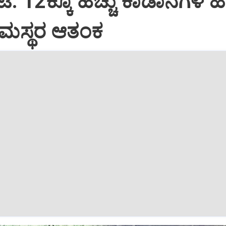
ೆ: 12ಕ್ಕೂ ಹೆಚ್ಚು ಕಾಡಾನೆಗಳ ಹ
 ಗ್ರಾಮಸ್ಥರ ಆತಂಕ