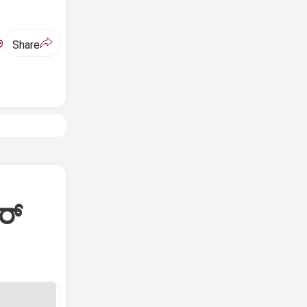
ಅ
Share
್‌