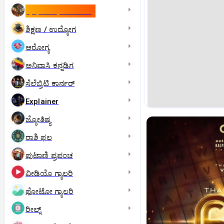
ಇಸ್ರೇಲ್- ಇರಾನ್‌ ಯುದ್ಧ
ಶಿಕ್ಷಣ / ಉದ್ಯೋಗ
ಆರೋಗ್ಯ
ಅನಿವಾಸಿ ಕನ್ನಡಿಗ
ಸೆಲೆಬ್ರಿಟಿ ಕಾರ್ನರ್‌
Explainer
ಜ್ಯೋತಿಷ್ಯ
ರಾಶಿ ಫಲ
ಪುಟಾಣಿ ಪ್ರಪಂಚ
ವೀಡಿಯೊ ಗ್ಯಾಲರಿ
ಫೋಟೋ ಗ್ಯಾಲರಿ
ರೀಲ್ಸ್