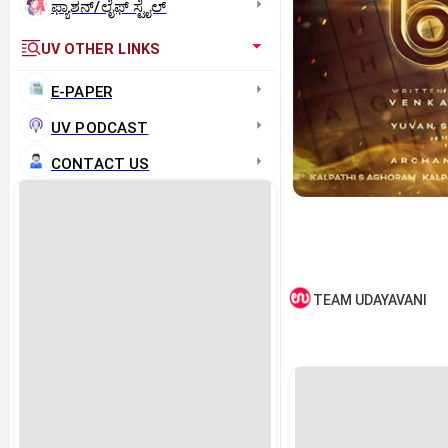
ಫ್ಯಾಶನ್/ಲೈಫ್‌ ಸ್ಟೈಲ್
UV OTHER LINKS
E-PAPER
UV PODCAST
CONTACT US
TEAM UDAYAVANI