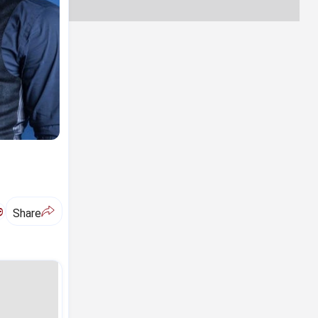
ಅ
Share