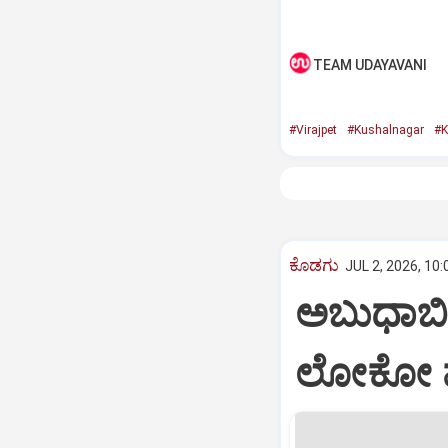
TEAM UDAYAVANI
#Virajpet
#Kushalnagar
#K
ಕೊಡಗು
JUL 2, 2026, 10
ಅಬುಧಾಬಿಯ
ಲೋಕೋ ಪ