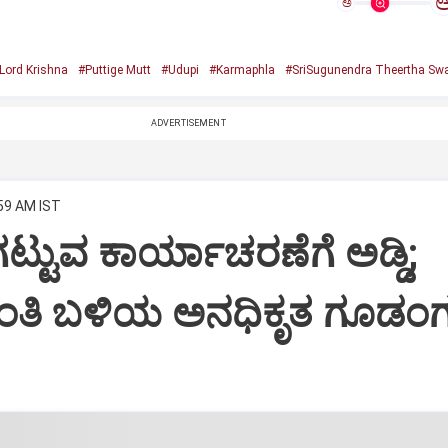
ಅ
Lord Krishna
#Puttige Mutt
#Udupi
#Karmaphla
#SriSugunendra Theertha Swa
ADVERTISEMENT
:59 AM IST
ಟ್ಟುವ ಕಾರ್ಯಾಚರಣೆಗೆ ಅಡ್ಡಿ;
ಂತಿ ಬಳಿಯ ಅನಧಿಕೃತ ಗೂಡಂಗ