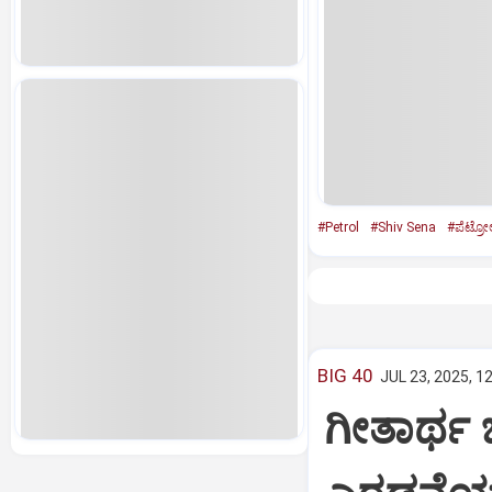
#Petrol
#Shiv Sena
#ಪೆಟ್ರೋಲ
BIG 40
JUL 23, 2025, 1
ಗೀತಾರ್ಥ