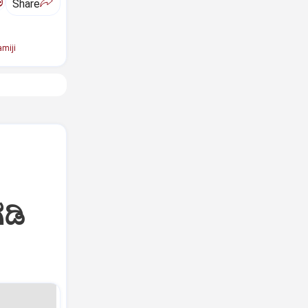
ಅ
Share
miji
ಡಿ