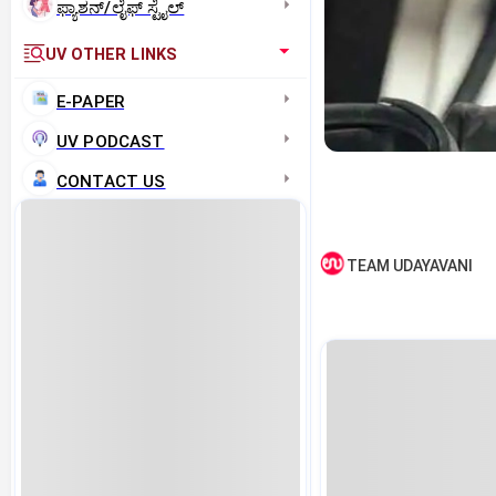
ಫ್ಯಾಶನ್/ಲೈಫ್‌ ಸ್ಟೈಲ್
UV OTHER LINKS
E-PAPER
UV PODCAST
CONTACT US
TEAM UDAYAVANI