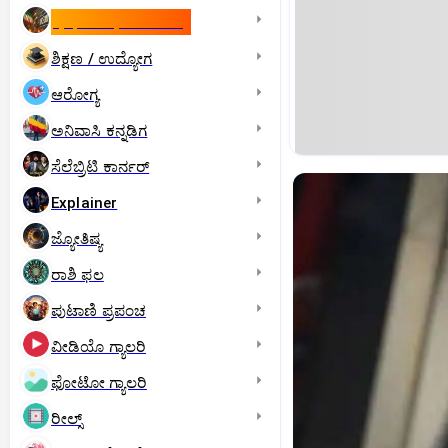
ಇಸ್ರೇಲ್- ಇರಾನ್‌ ಯುದ್ಧ
ಶಿಕ್ಷಣ / ಉದ್ಯೋಗ
ಆರೋಗ್ಯ
ಅನಿವಾಸಿ ಕನ್ನಡಿಗ
ಸೆಲೆಬ್ರಿಟಿ ಕಾರ್ನರ್‌
Explainer
ಜ್ಯೋತಿಷ್ಯ
ರಾಶಿ ಫಲ
ಪುಟಾಣಿ ಪ್ರಪಂಚ
ವೀಡಿಯೊ ಗ್ಯಾಲರಿ
ಫೋಟೋ ಗ್ಯಾಲರಿ
ರೀಲ್ಸ್