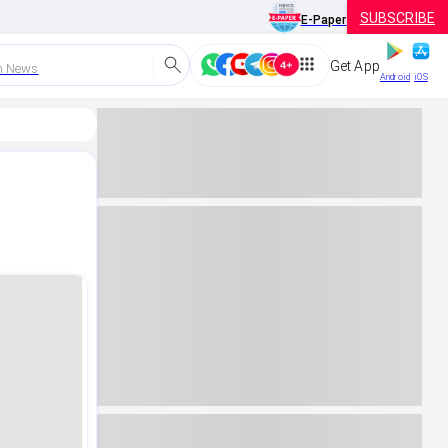
SUBSCRIBE
E-Paper
Get App
h News
Android
iOS