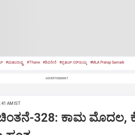
್‌
#ಮಹಾರಾಷ್ಟ್ರ
#Thane
#ಶಿವಸೇನೆ
#ಪ್ರತಾಪ್‌ ಸರ್‌ನಾಯ್ಕ
#MLA Pratap Sarnaik
ADVERTISEMENT
2:41 AM IST
 ಚಿಂತನೆ-328: ಕಾಮ ಮೊದಲ, 