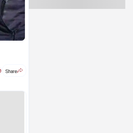
ಅ
Share