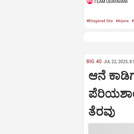
TEAM UDAYAVANI
#Bhagavad Gita
#Arjuna
#
BIG 40
JUL 22, 2025, 8
ಆನೆ ಕಾಡಿಗ
ಪೆರಿಯಶಾ
ತೆರವು