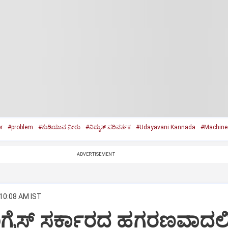
r
#problem
#ಕುಡಿಯುವ ನೀರು
#ವಿದ್ಯುತ್‌ ಪರಿವರ್ತಕ
#Udayavani Kannada
#Machine 
ADVERTISEMENT
 10:08 AM IST
ಗ್ರೆಸ್ ಸರ್ಕಾರದ ಹಗರಣವಾದಲ್ಲ