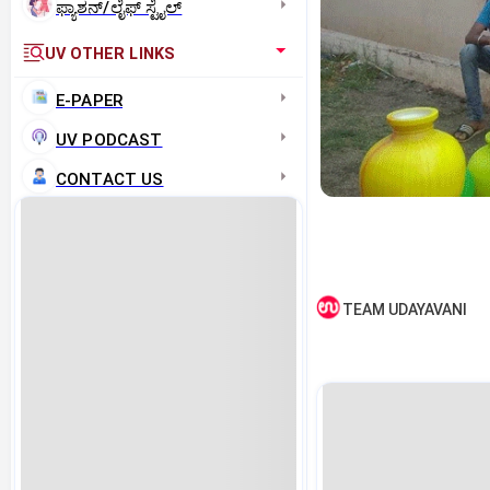
ಫ್ಯಾಶನ್/ಲೈಫ್‌ ಸ್ಟೈಲ್
UV OTHER LINKS
E-PAPER
UV PODCAST
CONTACT US
TEAM UDAYAVANI