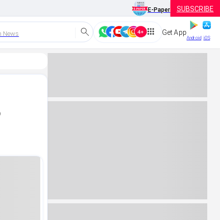
SUBSCRIBE
E-Paper
Get App
h News
Android
iOS
ಿ