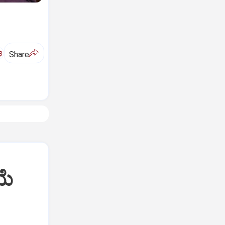
ಅ
Share
ಯೆ