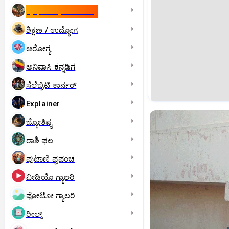
ಇಸ್ರೇಲ್- ಇರಾನ್‌ ಯುದ್ಧ
ಶಿಕ್ಷಣ / ಉದ್ಯೋಗ
ಆರೋಗ್ಯ
ಅನಿವಾಸಿ ಕನ್ನಡಿಗ
ಸೆಲೆಬ್ರಿಟಿ ಕಾರ್ನರ್‌
Explainer
ಜ್ಯೋತಿಷ್ಯ
ರಾಶಿ ಫಲ
ಪುಟಾಣಿ ಪ್ರಪಂಚ
ವೀಡಿಯೊ ಗ್ಯಾಲರಿ
ಫೋಟೋ ಗ್ಯಾಲರಿ
ರೀಲ್ಸ್