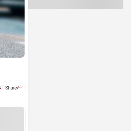
ಅ
Share