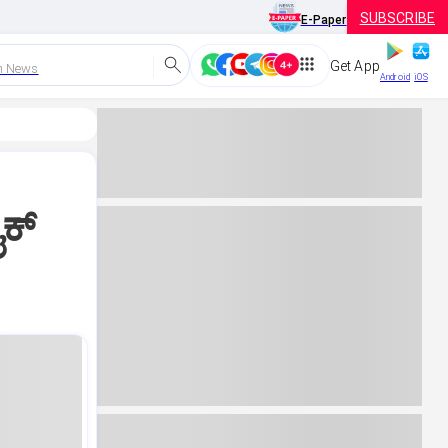
SUBSCRIBE
E-Paper
Get App
h News
Android
iOS
ಕ್‌