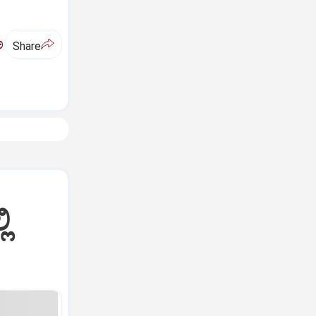
ಅ
Share
ಿ