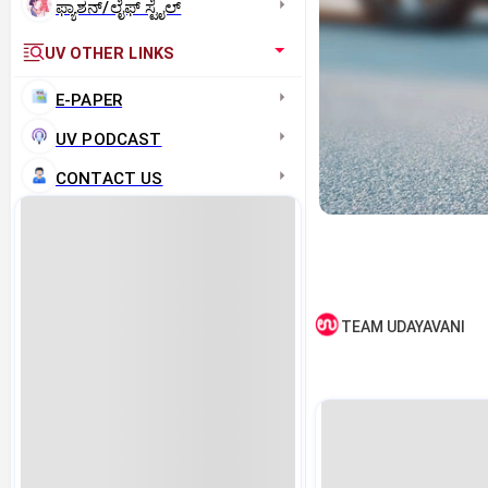
ಫ್ಯಾಶನ್/ಲೈಫ್‌ ಸ್ಟೈಲ್
UV OTHER LINKS
E-PAPER
UV PODCAST
CONTACT US
TEAM UDAYAVANI