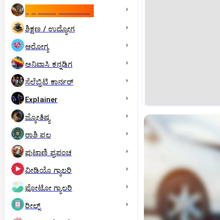
ಇಸ್ರೇಲ್- ಇರಾನ್‌ ಯುದ್ಧ
ಶಿಕ್ಷಣ / ಉದ್ಯೋಗ
ಆರೋಗ್ಯ
ಅನಿವಾಸಿ ಕನ್ನಡಿಗ
ಸೆಲೆಬ್ರಿಟಿ ಕಾರ್ನರ್‌
Explainer
ಜ್ಯೋತಿಷ್ಯ
ರಾಶಿ ಫಲ
ಪುಟಾಣಿ ಪ್ರಪಂಚ
ವೀಡಿಯೊ ಗ್ಯಾಲರಿ
ಫೋಟೋ ಗ್ಯಾಲರಿ
ರೀಲ್ಸ್