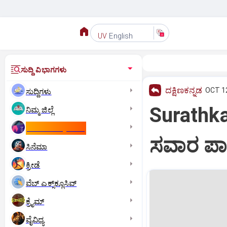
English
UV
ಸುದ್ದಿ ವಿಭಾಗಗಳು
ದಕ್ಷಿಣಕನ್ನಡ
OCT 12
ಸುದ್ದಿಗಳು
Surathkal
ನಿಮ್ಮ ಜಿಲ್ಲೆ
ಕಾಮನ್‌ ವೆಲ್ತ್‌ ಗೇಮ್ಸ್‌
ಸವಾರ ಪಾ
ಸಿನೆಮಾ
ಕ್ರೀಡೆ
ವೆಬ್ ಎಕ್ಸ್‌ಕ್ಲೂಸಿವ್
ಕ್ರೈಮ್
ವೈವಿಧ್ಯ