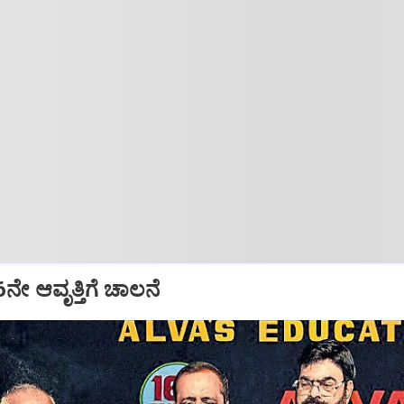
16ನೇ ಆವೃತ್ತಿಗೆ ಚಾಲನೆ