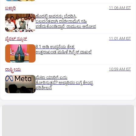
ಬಳ್ಳಾರಿ
11:06 AM IST
ಹೊರಟ್ಟಿ ಅವರನ್ನು ಬೆದರಿಸಿ,
ಬಲವಂತವಾಗಿ ರಾಜೀನಾಮೆಗೆ ಸಹಿ
ಪಡೆದುಕೊಂಡಿದ್ದಾರೆ: ರಾಮುಲು ಆರೋಪ
ವೈರಲ್ ನ್ಯೂಸ್
11:01 AM IST
8.1 ಅಡಿ ಉದ್ದನೆಯ ಕೇಶ:
ಉತ್ತರಾಖಂಡ ಮಹಿಳೆ ಗಿನ್ನೆಸ್‌ ದಾಖಲೆ
ರಾಷ್ಟ್ರೀಯ
10:59 AM IST
ಮೆಟಾ ಯಾರಿಗೆ ಏನು
ತೋರಿಸುತ್ತದೆ?:ಅಲ್ಗಾರಿದಂ ಬಗ್ಗೆ ಕೇಂದ್ರ
ಪರಿಶೀಲನೆ