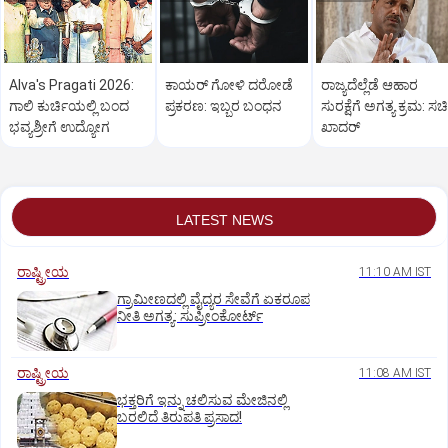
Alva's Pragati 2026:
ಕಾಯರ್ ಗೋಳಿ ದರೋಡೆ
ರಾಜ್ಯದೆಲ್ಲೆಡೆ ಆಹಾರ
ಗಾಲಿ ಕುರ್ಚಿಯಲ್ಲಿ ಬಂದ
ಪ್ರಕರಣ: ಇಬ್ಬರ ಬಂಧನ
ಸುರಕ್ಷೆಗೆ ಅಗತ್ಯ ಕ್ರಮ: ಸ
ಭವ್ಯಶ್ರೀಗೆ ಉದ್ಯೋಗ
ಖಾದರ್
LATEST NEWS
ರಾಷ್ಟ್ರೀಯ
11:10 AM IST
ಗ್ರಾಮೀಣದಲ್ಲಿ ವೈದ್ಯರ ಸೇವೆಗೆ ಏಕರೂಪ
ನೀತಿ ಅಗತ್ಯ: ಸುಪ್ರೀಂಕೋರ್ಟ್‌
ರಾಷ್ಟ್ರೀಯ
11:08 AM IST
ಭಕ್ತರಿಗೆ ಇನ್ನು ಚಲಿಸುವ ಮೇಜಿನಲ್ಲಿ
ಬರಲಿದೆ ತಿರುಪತಿ ಪ್ರಸಾದ!