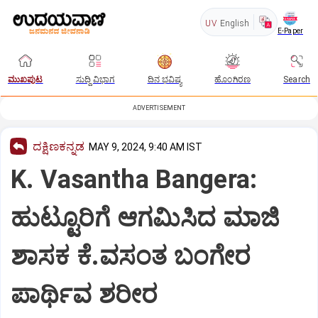
UV
English
E-Paper
ಮುಖಪುಟ
ಸುದ್ದಿ ವಿಭಾಗ
ದಿನ ಭವಿಷ್ಯ
ಹೊಂಗಿರಣ
Search
ADVERTISEMENT
ದಕ್ಷಿಣಕನ್ನಡ
MAY 9, 2024, 9:40 AM IST
K. Vasantha Bangera:
ಹುಟ್ಟೂರಿಗೆ ಆಗಮಿಸಿದ ಮಾಜಿ
ಶಾಸಕ ಕೆ.ವಸಂತ ಬಂಗೇರ
ಪಾರ್ಥಿವ ಶರೀರ