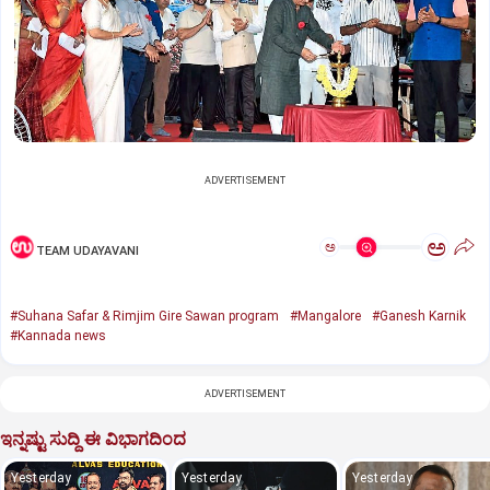
ADVERTISEMENT
ಅ
ಅ
TEAM UDAYAVANI
#Suhana Safar & Rimjim Gire Sawan program
#Mangalore
#Ganesh Karnik
#Kannada news
ADVERTISEMENT
ಇನ್ನಷ್ಟು ಸುದ್ದಿ ಈ ವಿಭಾಗದಿಂದ
Yesterday
Yesterday
Yesterday