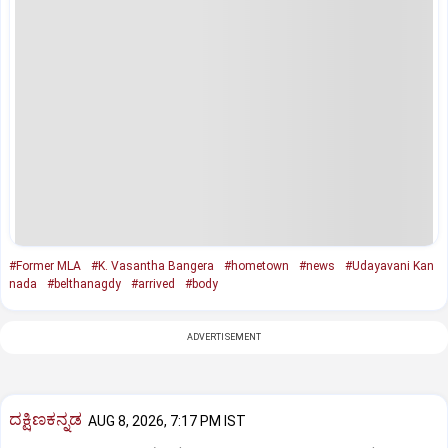
#Former MLA
#K. Vasantha Bangera
#hometown
#news
#Udayavani Kan
nada
#belthanagdy
#arrived
#body
ADVERTISEMENT
ದಕ್ಷಿಣಕನ್ನಡ
AUG 8, 2026, 7:17 PM IST