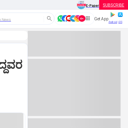
SUBSCRIBE
E-Paper
Get App
h News
Android
iOS
ದ್ದವರ