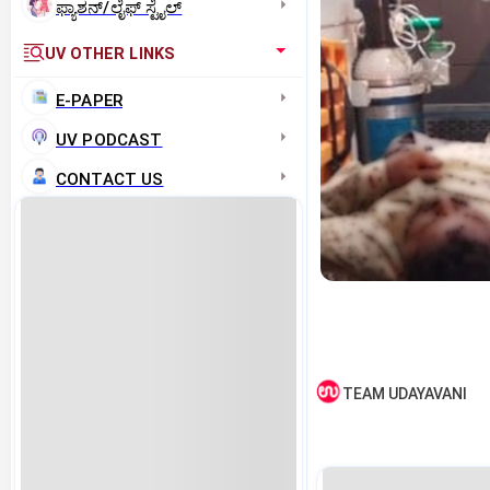
ಫ್ಯಾಶನ್/ಲೈಫ್‌ ಸ್ಟೈಲ್
UV OTHER LINKS
E-PAPER
UV PODCAST
CONTACT US
TEAM UDAYAVANI