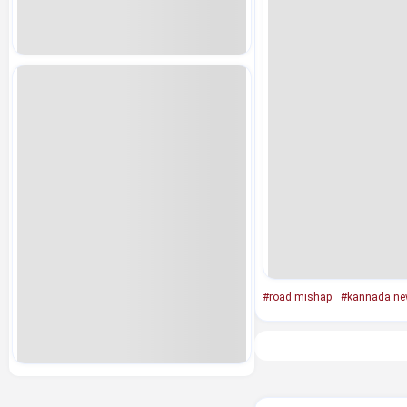
#road mishap
#kannada n