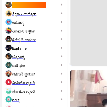
ಇಸ್ರೇಲ್- ಇರಾನ್‌ ಯುದ್ಧ
ಶಿಕ್ಷಣ / ಉದ್ಯೋಗ
ಆರೋಗ್ಯ
ಅನಿವಾಸಿ ಕನ್ನಡಿಗ
ಸೆಲೆಬ್ರಿಟಿ ಕಾರ್ನರ್‌
Explainer
ಜ್ಯೋತಿಷ್ಯ
ರಾಶಿ ಫಲ
ಪುಟಾಣಿ ಪ್ರಪಂಚ
ವೀಡಿಯೊ ಗ್ಯಾಲರಿ
ಫೋಟೋ ಗ್ಯಾಲರಿ
ರೀಲ್ಸ್