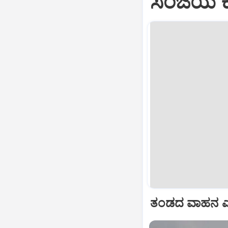
ಸಂಜಯ ಕೆ
ತಂಡದ ವಾಹನ ಎಂ