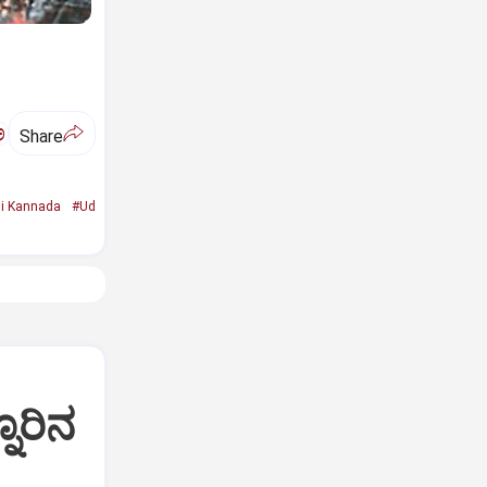
ಅ
Share
i Kannada
#Ud
ನೂರಿನ