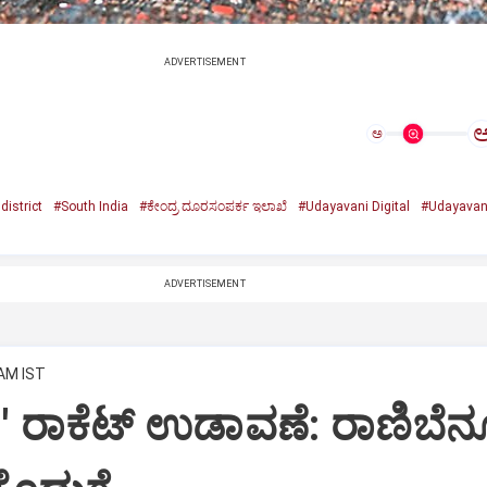
ADVERTISEMENT
ಅ
district
#South India
#ಕೇಂದ್ರ ದೂರಸಂಪರ್ಕ ಇಲಾಖೆ
#Udayavani Digital
#Udayavan
ADVERTISEMENT
 AM IST
-1' ರಾಕೆಟ್‌ ಉಡಾವಣೆ: ರಾಣಿಬೆನ್