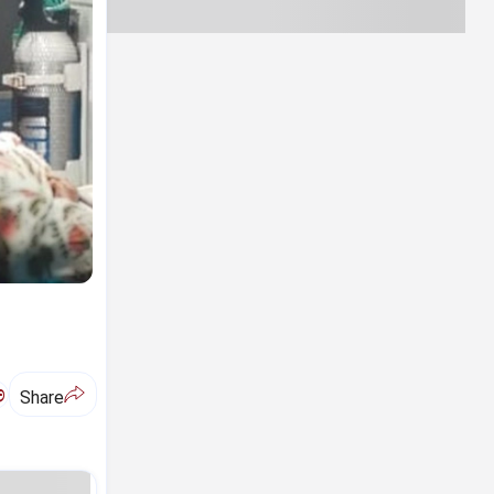
ಅ
Share