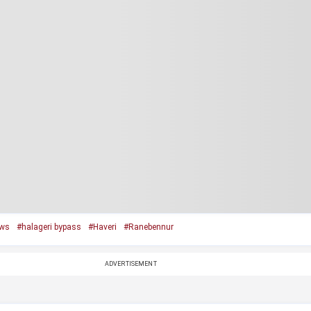
ews
#halageri bypass
#Haveri
#Ranebennur
ADVERTISEMENT