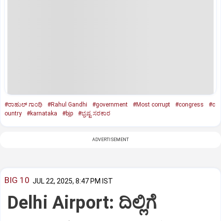
#ರಾಹುಲ್‌ ಗಾಂಧಿ
#Rahul Gandhi
#government
#Most corrupt
#congress
#c
ountry
#karnataka
#bjp
#ಭ್ರಷ್ಟ ಸರಕಾರ
ADVERTISEMENT
BIG 10
JUL 22, 2025, 8:47 PM IST
Delhi Airport: ದಿಲ್ಲಿಗೆ