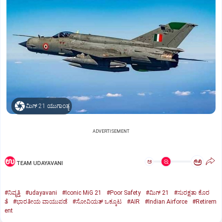
ಮಿಗ್‌ 21 ಯುಗಾಂತ್ಯ
ADVERTISEMENT
ಅ
ಅ
TEAM UDAYAVANI
#ನಿವೃತ್ತಿ
#udayavani
#Iconic MiG 21
#Poor Safety
#ಮಿಗ್‌ 21
#ಸುರಕ್ಷತಾ ಕೊರ
ತೆ
#ಭಾರತೀಯ ವಾಯುಪಡೆ
#ಸೋವಿಯತ್‌ ಒಕ್ಕೂಟ
#AIR
#Indian Airforce
#Retirem
ent