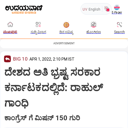
UV
English
E-Paper
ಮುಖಪುಟ
ಸುದ್ದಿ ವಿಭಾಗ
ದಿನ ಭವಿಷ್ಯ
ಹೊಂಗಿರಣ
Search
ADVERTISEMENT
BIG 10
APR 1, 2022, 2:10 PM IST
ದೇಶದ ಅತಿ ಭ್ರಷ್ಟ ಸರಕಾರ
ಕರ್ನಾಟಕದಲ್ಲಿದೆ: ರಾಹುಲ್
ಗಾಂಧಿ
ಕಾಂಗ್ರೆಸ್ ಗೆ ಮಿಷನ್ 150 ಗುರಿ