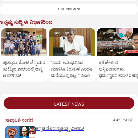
ADVERTISEMENT
ಇನ್ನಷ್ಟು ಸುದ್ದಿ ಈ ವಿಭಾಗದಿಂದ
1 year ago
1 year ago
1 year ago
ಪುತ್ತೂರು: ಕೋಟಿ ಚೆನ್ನಯರ
“ನಾನು ಅನುಭವಿಸಿದ
ಕತೆ ಹೇಳುವ
ಹುಟ್ಟೂರ ಶಾಲೆಯಲ್ಲಿ ಅಷ್ಟ
ಮಾನಸಿಕ ಕಿರುಕುಳ ಎಂದೂ
ಅಸ್ಥಿಪಂಜರಗಳು:
ಅವಳಿಗಳು!
ಮರೆಯುವುದಿಲ್ಲ…’: ಸಿಎಂ
ಧರ್ಮಸ್ಥಳದ‌ ಕರಾಳ ರಹಸ್ಯ
ಸಿದ್ದರಾಮಯ್ಯ
ತೆರೆದಿಡಲಿದೆಯೇ ಡಿಎನ್
ಪರೀಕ್ಷೆ?
LATEST NEWS
ಸಾಪ್ತಾಹಿಕ-ಸಂಪದ
4:42 PM IST
ಕನ್ನಡ ನೆಲದ ಸ್ವಾತಂತ್ರ್ಯ ವೀರರು!