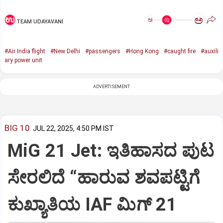
ಅ
ಅ
TEAM UDAYAVANI
#Air India flight
#New Delhi
#passengers
#Hong Kong
#caught fire
#auxili
ary power unit
ADVERTISEMENT
BIG 10
JUL 22, 2025, 4:50 PM IST
MiG 21 Jet: ಇತಿಹಾಸದ ಪುಟ
ಸೇರಲಿದೆ “ಹಾರುವ ಶವಪಟ್ಟಿಗೆ
ಕುಖ್ಯಾತಿಯ IAF ಮಿಗ್‌ 21