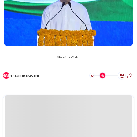
ADVERTISEMENT
ಅ
ಅ
TEAM UDAYAVANI