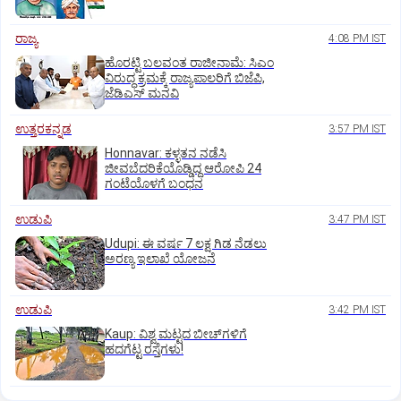
ರಾಜ್ಯ
4:08 PM IST
ಹೊರಟ್ಟಿ ಬಲವಂತ ರಾಜೀನಾಮೆ: ಸಿಎಂ
ವಿರುದ್ಧ ಕ್ರಮಕ್ಕೆ ರಾಜ್ಯಪಾಲರಿಗೆ ಬಿಜೆಪಿ,
ಜೆಡಿಎಸ್ ಮನವಿ
ಉತ್ತರಕನ್ನಡ
3:57 PM IST
Honnavar: ಕಳ್ಳತನ ನಡೆಸಿ
ಜೀವಬೆದರಿಕೆಯೊಡ್ಡಿದ್ದ ಆರೋಪಿ 24
ಗಂಟೆಯೊಳಗೆ ಬಂಧನ
ಉಡುಪಿ
3:47 PM IST
Udupi: ಈ ವರ್ಷ 7 ಲಕ್ಷ ಗಿಡ ನೆಡಲು
ಅರಣ್ಯ ಇಲಾಖೆ ಯೋಜನೆ
ಉಡುಪಿ
3:42 PM IST
Kaup: ವಿಶ್ವ ಮಟ್ಟದ ಬೀಚ್‌ಗಳಿಗೆ
ಹದಗೆಟ್ಟ ರಸ್ತೆಗಳು!