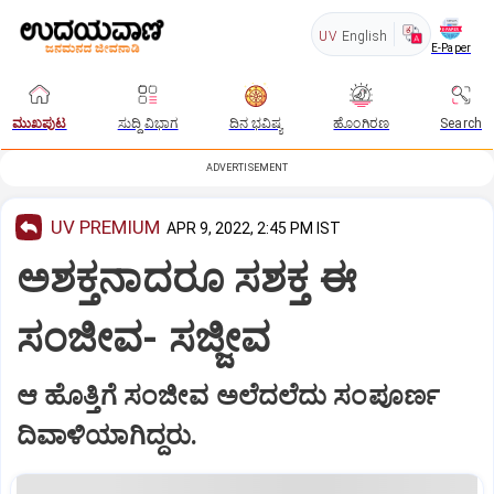
UV
English
E-Paper
ಮುಖಪುಟ
ಸುದ್ದಿ ವಿಭಾಗ
ದಿನ ಭವಿಷ್ಯ
ಹೊಂಗಿರಣ
Search
ADVERTISEMENT
UV PREMIUM
APR 9, 2022, 2:45 PM IST
ಅಶಕ್ತನಾದರೂ ಸಶಕ್ತ ಈ
ಸಂಜೀವ- ಸಜ್ಜೀವ
ಆ ಹೊತ್ತಿಗೆ ಸಂಜೀವ ಅಲೆದಲೆದು ಸಂಪೂರ್ಣ
ದಿವಾಳಿಯಾಗಿದ್ದರು.