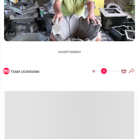
ADVERTISEMENT
ಅ
ಅ
TEAM UDAYAVANI