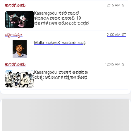
ಕಾಸರಗೋಡು
2:15 AM IST
Kasaragodu: ನಕಲಿ ದಾಖಲೆ
ತಯಾರಿಸಿ ವಾಹನ ಮಾರಾಟ; 19
ವರ್ಷಗಳ ಬಳಿಕ ಆರೋಪಿಯ ಬಂಧನ
ದಕ್ಷಿಣಕನ್ನಡ
2:00 AM IST
Mulki: ಅಪಘಾತ: ಗಾಯಾಳು ಸಾವು
ಕಾಸರಗೋಡು
12:45 AM IST
Kasaragodu: ಬಾಲಕನ ಅಪಹರಣ
ಯತ್ನ : ಆರೋಪಿಗಳ ಪತ್ತೆಗಾಗಿ ಶೋಧ