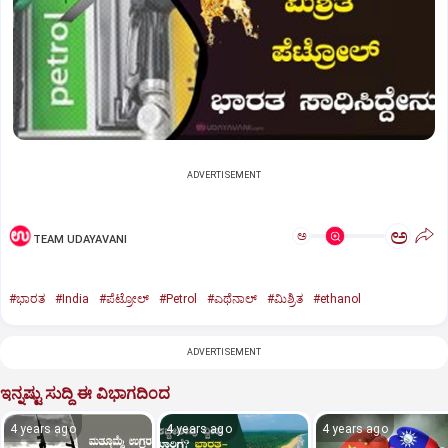
ADVERTISEMENT
ಅ
ಅ
TEAM UDAYAVANI
#ಭಾರತ
#India
#ಪೆಟ್ರೋಲ್‌
#Petrol
#ಎಥೆನಾಲ್‌
#ಮಿಶ್ರಿತ
#ethanol
ADVERTISEMENT
ಇನ್ನಷ್ಟು ಸುದ್ದಿ ಈ ವಿಭಾಗದಿಂದ
4 years ago
4 years ago
4 years ago