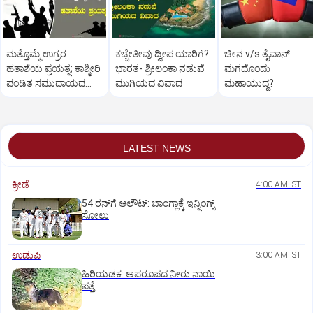
ಮತ್ತೊಮ್ಮೆ ಉಗ್ರರ
ಕಚ್ಚೇತೀವು ದ್ವೀಪ ಯಾರಿಗೆ?
ಚೀನ v/s ತೈವಾನ್‌ :
ಹತಾಶೆಯ ಪ್ರಯತ್ನ; ಕಾಶ್ಮೀರಿ
ಭಾರತ- ಶ್ರೀಲಂಕಾ ನಡುವೆ
ಮಗದೊಂದು
ಪಂಡಿತ ಸಮುದಾಯದ
ಮುಗಿಯದ ವಿವಾದ
ಮಹಾಯುದ್ಧ?
ಆತಂಕ
LATEST NEWS
ಕ್ರೀಡೆ
4:00 AM IST
54 ರನ್‌ಗೆ ಆಲೌಟ್‌: ಬಾಂಗ್ಲಾಕ್ಕೆ ಇನ್ನಿಂಗ್ಸ್‌
ಸೋಲು
ಉಡುಪಿ
3:00 AM IST
ಹಿರಿಯಡಕ: ಅಪರೂಪದ ನೀರು ನಾಯಿ
ಪತ್ತೆ