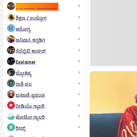
ಇಸ್ರೇಲ್- ಇರಾನ್‌ ಯುದ್ಧ
ಶಿಕ್ಷಣ / ಉದ್ಯೋಗ
ಆರೋಗ್ಯ
ಅನಿವಾಸಿ ಕನ್ನಡಿಗ
ಸೆಲೆಬ್ರಿಟಿ ಕಾರ್ನರ್‌
Explainer
ಜ್ಯೋತಿಷ್ಯ
ರಾಶಿ ಫಲ
ಪುಟಾಣಿ ಪ್ರಪಂಚ
ವೀಡಿಯೊ ಗ್ಯಾಲರಿ
ಫೋಟೋ ಗ್ಯಾಲರಿ
ರೀಲ್ಸ್