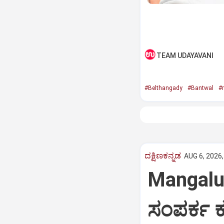
TEAM UDAYAVANI
#Belthangady
#Bantwal
#
ದಕ್ಷಿಣಕನ್ನಡ
AUG 6, 2026,
Mangaluru
ಸಂಪರ್ಕ ಕ