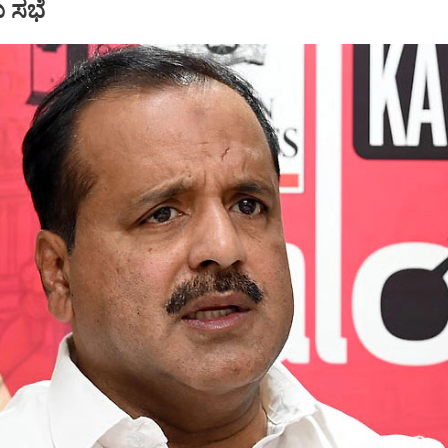
ು ಸಭೆ