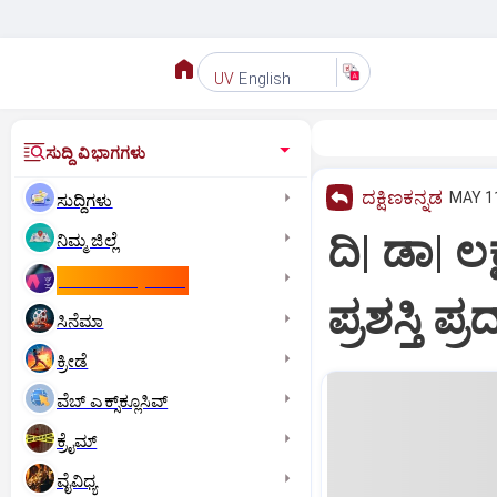
English
UV
ಸುದ್ದಿ ವಿಭಾಗಗಳು
ದಕ್ಷಿಣಕನ್ನಡ
MAY 11
ಸುದ್ದಿಗಳು
ದಿ| ಡಾ| ಲ
ನಿಮ್ಮ ಜಿಲ್ಲೆ
ಕಾಮನ್‌ ವೆಲ್ತ್‌ ಗೇಮ್ಸ್‌
ಪ್ರಶಸ್ತಿ ಪ್
ಸಿನೆಮಾ
ಕ್ರೀಡೆ
ವೆಬ್ ಎಕ್ಸ್‌ಕ್ಲೂಸಿವ್
ಕ್ರೈಮ್
ವೈವಿಧ್ಯ