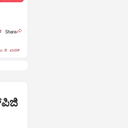
ಅ
Share
. ಟಿ. ಖಾದರ್‌
ಪಿಜಿ