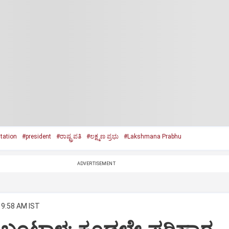
tation
#president
#ರಾಷ್ಟ್ರಪತಿ
#ಲಕ್ಷ್ಮಣ ಪ್ರಭು
#Lakshmana Prabhu
ADVERTISEMENT
 9:58 AM IST