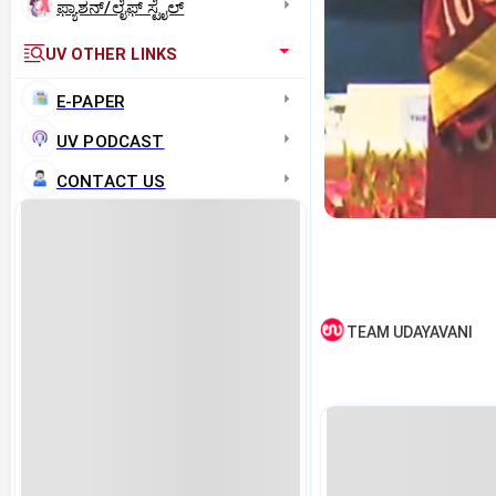
ಫ್ಯಾಶನ್/ಲೈಫ್‌ ಸ್ಟೈಲ್
UV OTHER LINKS
E-PAPER
UV PODCAST
CONTACT US
TEAM UDAYAVANI