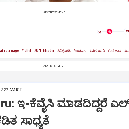
ADVERTISEMENT
ಅ
rain damage
#relief
#U.T. Khader
#ಬೆಳ್ತಂಗಡಿ
#ಬಂಟ್ವಾಳ
#ಮಳೆ ಹಾನಿ
#ಪರಿಹಾರ
#ಯು
ADVERTISEMENT
 7:22 AM IST
: ಇ-ಕೆವೈಸಿ ಮಾಡದಿದ್ದರೆ ಎಲ್‌
ಡಿತ ಸಾಧ್ಯತೆ