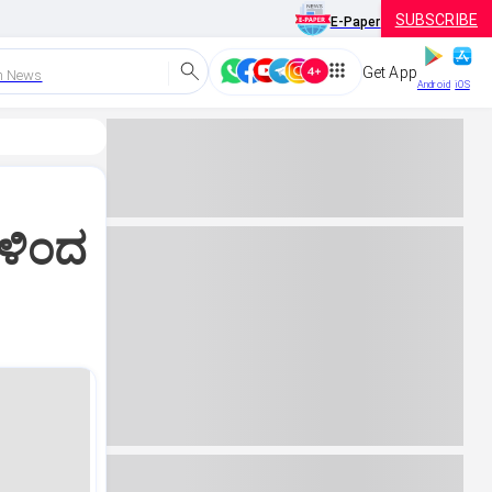
SUBSCRIBE
E-Paper
Get App
h News
Android
iOS
ಿಗಳಿಂದ