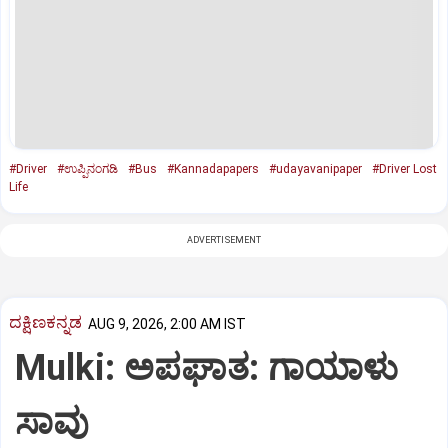
#Driver
#ಉಪ್ಪಿನಂಗಡಿ
#Bus
#Kannadapapers
#udayavanipaper
#Driver Lost
Life
ADVERTISEMENT
ದಕ್ಷಿಣಕನ್ನಡ
AUG 9, 2026, 2:00 AM IST
Mulki: ಅಪಘಾತ: ಗಾಯಾಳು
ಸಾವು