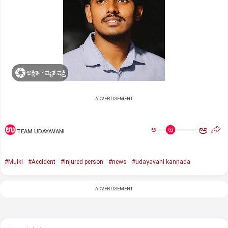
ಅಕ್ಷಿತ್‌ - ಮೃತ ವ್ಯಕ್ತಿ
ADVERTISEMENT
ಅ
ಅ
TEAM UDAYAVANI
#Mulki
#Accident
#Injured person
#news
#udayavani kannada
ADVERTISEMENT