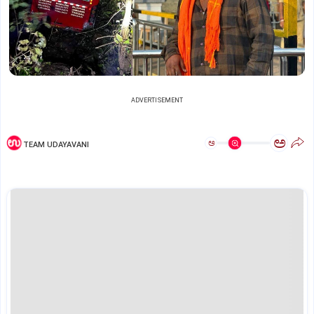
ADVERTISEMENT
ಅ
ಅ
TEAM UDAYAVANI