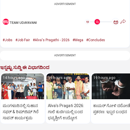
ADVERTISEMENT
ಅ
ಅ
TEAM UDAYAVANI
#Jobs
#Job Fair
#Alva's Pragathi - 2026
#Mega
#Concludes
ADVERTISEMENT
ಇನ್ನಷ್ಟು ಸುದ್ದಿ ಈ ವಿಭಾಗದಿಂದ
14 hours ago
19 hours ago
19 hours ago
ಮಂಗಳೂರಿನಲ್ಲಿ ಸುಹಾನ
Alva's Pragati 2026:
ಕಾಯರ್ ಗೋಳಿ ದರೋಡ
ಸಫರ್ & ರಿಮ್‌ಜಿಮ್ ಗಿರೆ
ಗಾಲಿ ಕುರ್ಚಿಯಲ್ಲಿ ಬಂದ
ಪ್ರಕರಣ: ಇಬ್ಬರ ಬಂಧನ
ಸಾವನ್ ಕಾರ್ಯಕ್ರಮ
ಭವ್ಯಶ್ರೀಗೆ ಉದ್ಯೋಗ