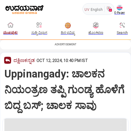
UV
English
E-Paper
ಮುಖಪುಟ
ಸುದ್ದಿ ವಿಭಾಗ
ದಿನ ಭವಿಷ್ಯ
ಹೊಂಗಿರಣ
Search
ADVERTISEMENT
ದಕ್ಷಿಣಕನ್ನಡ
OCT 12, 2024, 10:40 PM IST
Uppinangady: ಚಾಲಕನ
ನಿಯಂತ್ರಣ ತಪ್ಪಿ ಗುಂಡ್ಯ ಹೊಳೆಗೆ
ಬಿದ್ದ ಬಸ್‌; ಚಾಲಕ ಸಾವು