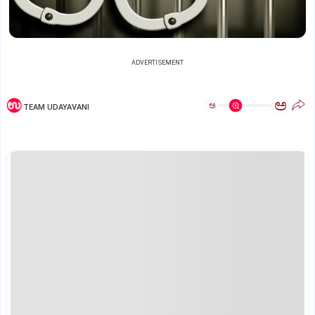
ADVERTISEMENT
ಅ
ಅ
TEAM UDAYAVANI