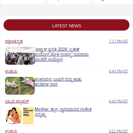
ನಡೆಸಿಕೊಳ್ಳಬಹುದಿತ್ತು:
ಬೇಸರವಿಲ್ಲ: ಹೊನ್ನಾಳಿ
ವೈದ್ಯಗೆ ತಪ್ಪಿದ ಸ್ಥಾನ?
ತಿಮ್ಮಾಪುರ
ಶಾಸಕ ಶಾಂತನಗೌಡ
LATEST NEWS
ದಕ್ಷಿಣಕನ್ನಡ
7:17 PM IST
'ಆಳ್ವಾಸ್‌ ಪ್ರಗತಿ-2026' ಬೃಹತ್
ಉದ್ಯೋಗ ಮೇಳ ಸಂಪನ್ನ: ಸಾವಿರಾರು
ಮಂದಿಗೆ ಉದ್ಯೋಗ
ಉಡುಪಿ
6:45 PM IST
ಶಂಕರಪುರ: ಬಾವಿಗೆ ಬಿದ್ದು ಕಾಡು
ಹಂದಿಗಳ ಸಾವು
ಯುವಿ ಫ್ಯೂಷನ್
6:45 PM IST
Mother: ತ್ಯಾಗ, ಸ್ವಾಭಿಮಾನದ ಸಂಕೇತ
ನನ್ನಮ್ಮ
ಉಡುಪಿ
6:22 PM IST