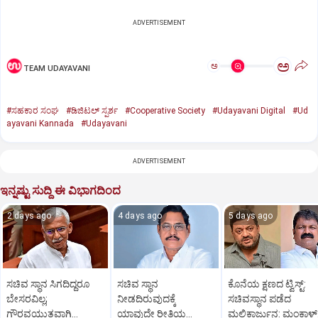
ADVERTISEMENT
ಅ
ಅ
TEAM UDAYAVANI
#ಸಹಕಾರ ಸಂಘ
#ಡಿಜಿಟಲ್‌ ಸ್ಪರ್ಶ
#Cooperative Society
#Udayavani Digital
#Ud
ayavani Kannada
#Udayavani
ADVERTISEMENT
ಇನ್ನಷ್ಟು ಸುದ್ದಿ ಈ ವಿಭಾಗದಿಂದ
2 days ago
4 days ago
5 days ago
ಸಚಿವ ಸ್ಥಾನ ಸಿಗದಿದ್ದರೂ
ಸಚಿವ ಸ್ಥಾನ
ಕೊನೆಯ ಕ್ಷಣದ ಟ್ವಿಸ್ಟ್:
ಬೇಸರವಿಲ್ಲ;
ನೀಡದಿರುವುದಕ್ಕೆ
ಸಚಿವಸ್ಥಾನ ಪಡೆದ
ಗೌರವಯುತವಾಗಿ
ಯಾವುದೇ ರೀತಿಯ
ಮಲ್ಲಿಕಾರ್ಜುನ: ಮಂಕಾಳ್‌