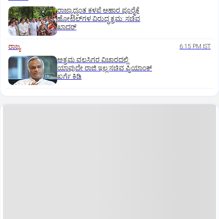
ರಾಜ್ಯಾದ್ಯಂತ ಕಳಪೆ ಆಹಾರ ಪೂರೈಕೆ
ಹೋಟೆಲ್‌ಗಳ ವಿರುದ್ಧ ಕ್ರಮ: ಸಚಿವ
ಖಾದರ್
ರಾಜ್ಯ
6:15 PM IST
ಅಕ್ರಮ ವಲಸಿಗರ ವಿಚಾರದಲ್ಲಿ
ಯಾವುದೇ ರಾಜಿ ಇಲ್ಲ:ಸಚಿವ ಪ್ರಿಯಾಂಕ್
ಖರ್ಗೆ ಕಿಡಿ