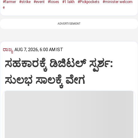
#farmer
#strike
#event
#loses
#1 lakh
#Pickpockets
#minister welcom
e
ADVERTISEMENT
ರಾಜ್ಯ
AUG 7, 2026, 6:00 AM IST
ಸಹಕಾರಕ್ಕೆ ಡಿಜಿಟಲ್‌ ಸ್ಪರ್ಶ:
ಸುಲಭ ಸಾಲಕ್ಕೆ ವೇಗ