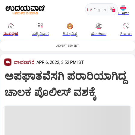
UV
English
E-Paper
ಮುಖಪುಟ
ಸುದ್ದಿ ವಿಭಾಗ
ದಿನ ಭವಿಷ್ಯ
ಹೊಂಗಿರಣ
Search
ADVERTISEMENT
ದಾವಣಗೆರೆ
APR 6, 2022, 3:52 PM IST
ಅಪಘಾತವೆಸಗಿ ಪರಾರಿಯಾಗಿದ್ದ
ಚಾಲಕ ಪೊಲೀಸ್‌ ವಶಕ್ಕೆ