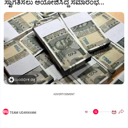
ಸ್ವಾಗತಿಸಲು ಆಯೋಜಿಸಿದ್ದ ಸಮಾರಂಭ...
ಸಾಂದರ್ಭಿಕ ಚಿತ್ರ
ADVERTISEMENT
ಅ
ಅ
TEAM UDAYAVANI