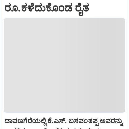
ರೂ.ಕಳೆದುಕೊಂಡ ರೈತ
ದಾವಣಗೆರೆಯಲ್ಲಿ ಕೆ.ಎಸ್. ಬಸವಂತಪ್ಪ ಅವರನ್ನು