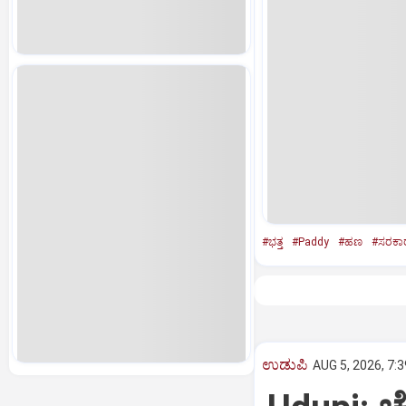
#ಭತ್ತ
#Paddy
#ಹಣ
#ಸರಕಾ
ಉಡುಪಿ
AUG 5, 2026, 7: