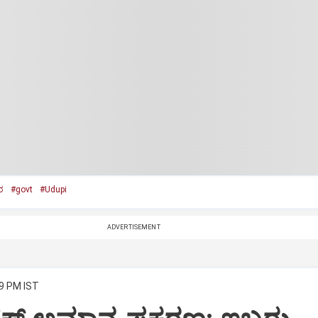
ರ
#govt
#Udupi
ADVERTISEMENT
39 PM IST