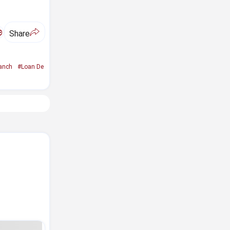
ಅ
Share
anch
#Loan De