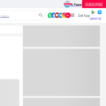
SUBSCRIBE
E-Paper
Get App
h News
Android
iOS