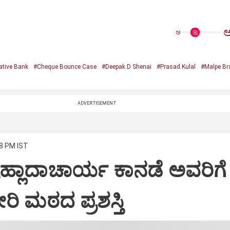
ಅ
tive Bank
#Cheque Bounce Case
#Deepak D Shenai
#Prasad Kulal
#Malpe Br
ADVERTISEMENT
28 PM IST
ರಹ್ಲಾದಾಚಾರ್ಯ ಕಾನಡೆ ಅವರಿಗೆ
ಿ ಮಠದ ಪ್ರಶಸ್ತಿ