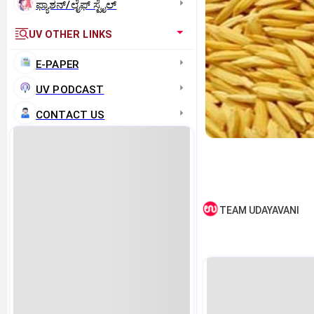
ಫ್ಯಾಶನ್/ಲೈಫ್‌ ಸ್ಟೈಲ್
UV OTHER LINKS
E-PAPER
UV PODCAST
CONTACT US
TEAM UDAYAVANI