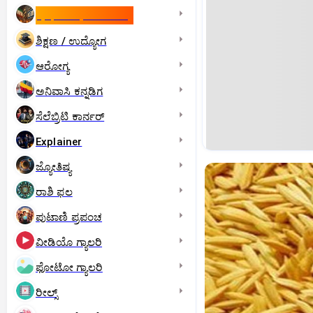
ಇಸ್ರೇಲ್- ಇರಾನ್‌ ಯುದ್ಧ
ಶಿಕ್ಷಣ / ಉದ್ಯೋಗ
ಆರೋಗ್ಯ
ಅನಿವಾಸಿ ಕನ್ನಡಿಗ
ಸೆಲೆಬ್ರಿಟಿ ಕಾರ್ನರ್‌
Explainer
ಜ್ಯೋತಿಷ್ಯ
ರಾಶಿ ಫಲ
ಪುಟಾಣಿ ಪ್ರಪಂಚ
ವೀಡಿಯೊ ಗ್ಯಾಲರಿ
ಫೋಟೋ ಗ್ಯಾಲರಿ
ರೀಲ್ಸ್