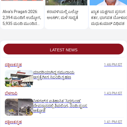
Alva's Pragati 2026:
ಕರಾವಳಿಯಲ್ಲಿ ಎಲ್ಲೋ
ಖ್ಯಾತ ಯಕ್ಷಗಾನ ಪ್ರಸಂಗ
2,394 ಮಂದಿಗೆ ಉದ್ಯೋಗ,
ಅಲರ್ಟ್‌; ಮಳೆ ಸಾಧ್ಯತೆ
ಕರ್ತ, ಭಾಗವತ ಬೋಳೂ
5,935 ಮಂದಿ ಮುಂದಿನ
ಮಧುಕುಮಾರ್ ವಿಧಿವಶ
ಹಂತಕ್ಕೆ
LATEST NEWS
ದಕ್ಷಿಣಕನ್ನಡ
1:46 PM IST
ಮಾದರಿಯಾಗಿದ್ದ ಸಮುದಾಯ
ಆಸ್ಪತ್ರೆಗೀಗ ಸಿಬಂದಿ ಗ್ರಹಣ
ಬೆಳಗಾವಿ
1:43 PM IST
ನಿಡಗಲ್‌ನ ಐತಿಹಾಸಿಕ ‘ಸಿದ್ಧಗುಂಡ’
ದೇವಸ್ಥಾನದಲ್ಲಿ ಶಿವಲಿಂಗ, ನಂದಿ ಧ್ವಂಸ:
ಆಕ್ರೋಶ
ದಕ್ಷಿಣಕನ್ನಡ
1:41 PM IST