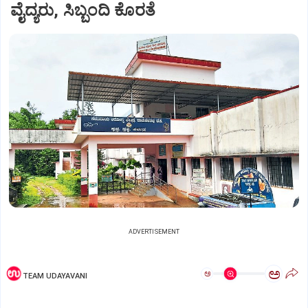
ವೈದ್ಯರು, ಸಿಬ್ಬಂದಿ ಕೊರತೆ
ADVERTISEMENT
ಅ
ಅ
TEAM UDAYAVANI