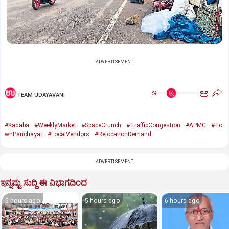
ADVERTISEMENT
ಅ
ಅ
TEAM UDAYAVANI
#Kadaba
#WeeklyMarket
#SpaceCrunch
#TrafficCongestion
#APMC
#To
wnPanchayat
#LocalVendors
#RelocationDemand
ADVERTISEMENT
ಇನ್ನಷ್ಟು ಸುದ್ದಿ ಈ ವಿಭಾಗದಿಂದ
5 hours ago
5 hours ago
6 hours ago