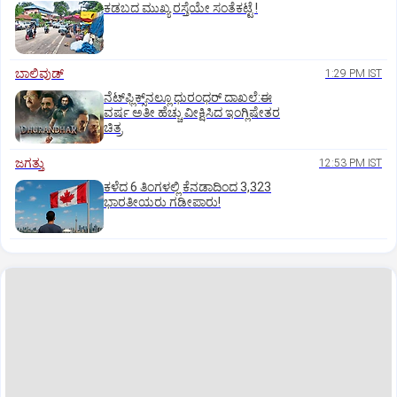
ಕಡಬದ ಮುಖ್ಯ ರಸ್ತೆಯೇ ಸಂತೆಕಟ್ಟೆ !
ಬಾಲಿವುಡ್‌
1:29 PM IST
ನೆಟ್‌ಫ್ಲಿಕ್ಸ್‌ನಲ್ಲೂ ಧುರಂಧರ್‌ ದಾಖಲೆ:ಈ
ವರ್ಷ ಅತೀ ಹೆಚ್ಚು ವೀಕ್ಷಿಸಿದ ಇಂಗ್ಲಿಷೇತರ
ಚಿತ್ರ
ಜಗತ್ತು
12:53 PM IST
ಕಳೆದ 6 ತಿಂಗಳಲ್ಲಿ ಕೆನಡಾದಿಂದ 3,323
ಭಾರತೀಯರು ಗಡೀಪಾರು!