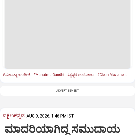
#ಮಹಾತ್ಮಾ ಗಾಂಧೀಜಿ
#Mahatma Gandhi
#ಸ್ವಚ್ಛತ ಆಂದೋಲನ
#Clean Movement
ADVERTISEMENT
ದಕ್ಷಿಣಕನ್ನಡ
AUG 9, 2026, 1:46 PM IST
ಮಾದರಿಯಾಗಿದ್ದ ಸಮುದಾಯ