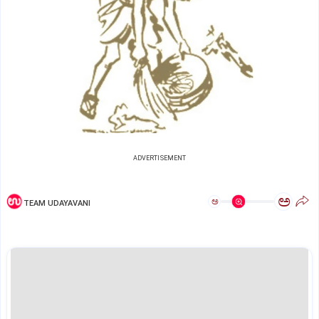
ADVERTISEMENT
ಅ
ಅ
TEAM UDAYAVANI