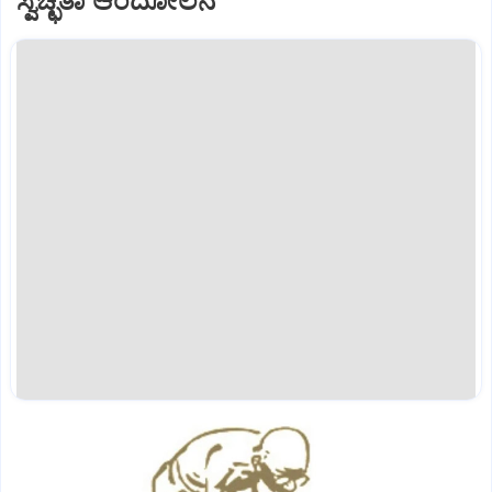
ಸ್ವಚ್ಛತಾ ಆಂದೋಲನ