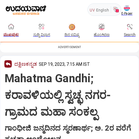
UV
English
E-Paper
ಮುಖಪುಟ
ಸುದ್ದಿ ವಿಭಾಗ
ದಿನ ಭವಿಷ್ಯ
ಹೊಂಗಿರಣ
Search
ADVERTISEMENT
ದಕ್ಷಿಣಕನ್ನಡ
SEP 19, 2023, 7:15 AM IST
Mahatma Gandhi;
ಕರಾವಳಿಯಲ್ಲಿ ಸ್ವಚ್ಛ ನಗರ-
ಗ್ರಾಮದ ಮಹಾ ಸಂಕಲ್ಪ
ಗಾಂಧೀಜಿ ಜನ್ಮದಿನದ ಸ್ಮರಣಾರ್ಥ; ಅ. 2ರ ವರೆಗೆ