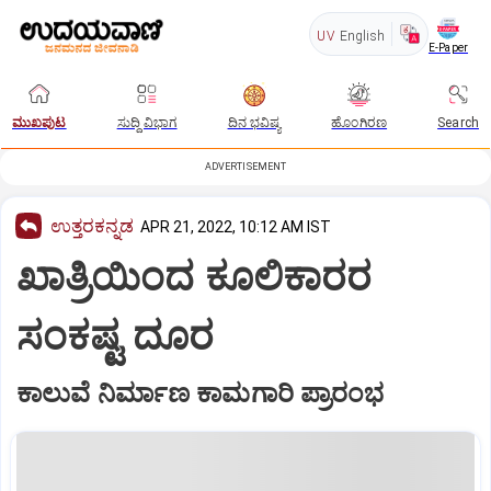
UV
English
E-Paper
ಮುಖಪುಟ
ಸುದ್ದಿ ವಿಭಾಗ
ದಿನ ಭವಿಷ್ಯ
ಹೊಂಗಿರಣ
Search
ADVERTISEMENT
ಉತ್ತರಕನ್ನಡ
APR 21, 2022, 10:12 AM IST
ಖಾತ್ರಿಯಿಂದ ಕೂಲಿಕಾರರ
ಸಂಕಷ್ಟ ದೂರ
ಕಾಲುವೆ ನಿರ್ಮಾಣ ಕಾಮಗಾರಿ ಪ್ರಾರಂಭ