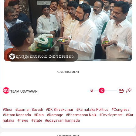
ಪ್ರಸಿದ್ಧ ಶ್ರೀ ಮಾರಿಕಾಂಬಾ ದೇವಿಗೆ ವಿಶೇಷ ಪೂಜೆ ಸಲ್ಲಿಸಿದ ಶಾಸಕ ಲಕ್ಷ್ಮಣ ಸವದಿ
ADVERTISEMENT
ಅ
ಅ
TEAM UDAYAVANI
#Sirsi
#Laxman Savadi
#DK Shivakumar
#Karnataka Politics
#Congress
#Uttara Kannada
#Rain
#Damage
#Bheemanna Naik
#Development
#Kar
nataka
#news
#state
#udayavani kannada