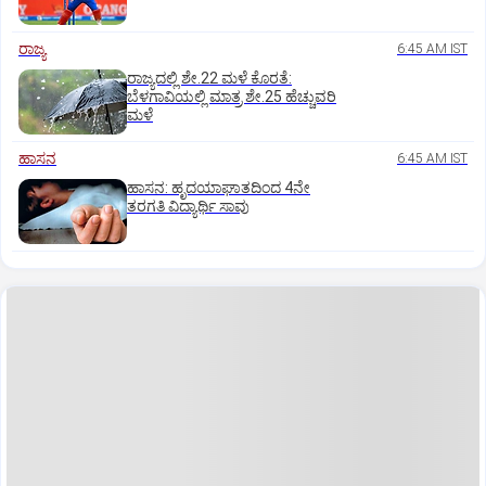
ರಾಜ್ಯ
6:45 AM IST
ರಾಜ್ಯದಲ್ಲಿ ಶೇ.22 ಮಳೆ ಕೊರತೆ:
ಬೆಳಗಾವಿಯಲ್ಲಿ ಮಾತ್ರ ಶೇ.25 ಹೆಚ್ಚುವರಿ
ಮಳೆ
ಹಾಸನ
6:45 AM IST
ಹಾಸನ: ಹೃದಯಾಘಾತದಿಂದ 4ನೇ
ತರಗತಿ ವಿದ್ಯಾರ್ಥಿ ಸಾವು