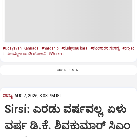
#Udayavani Kannada
#hardship
#dudiyonu bara
#ಕೂಲಿಕಾರರ ಸಂಕಷ್ಟ
#projec
t
#ಉದ್ಯೋಗ ಖಾತರಿ ಯೋಜನೆ
#Workers
ADVERTISEMENT
ರಾಜ್ಯ
AUG 7, 2026, 3:08 PM IST
Sirsi: ಎರಡು ವರ್ಷವಲ್ಲ, ಏಳು
ವರ್ಷ ಡಿ.ಕೆ. ಶಿವಕುಮಾರ್ ಸಿಎಂ