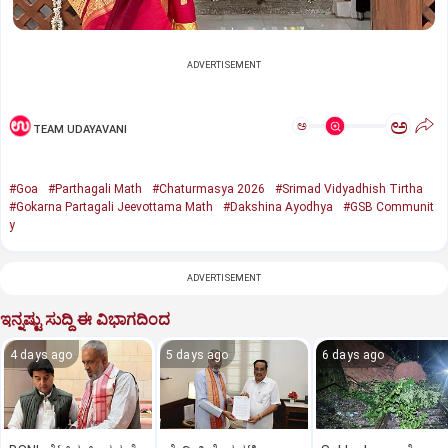
ADVERTISEMENT
ಅ
ಅ
TEAM UDAYAVANI
#Goa
#Parthagali Math
#Chaturmasya 2026
#Srimad Vidyadhish Tirtha
#Gokarna Partagali Jeevottama Math
#Dakshina Ayodhya
#GSB Communit
y
ADVERTISEMENT
ಇನ್ನಷ್ಟು ಸುದ್ದಿ ಈ ವಿಭಾಗದಿಂದ
4 days ago
5 days ago
6 days ago