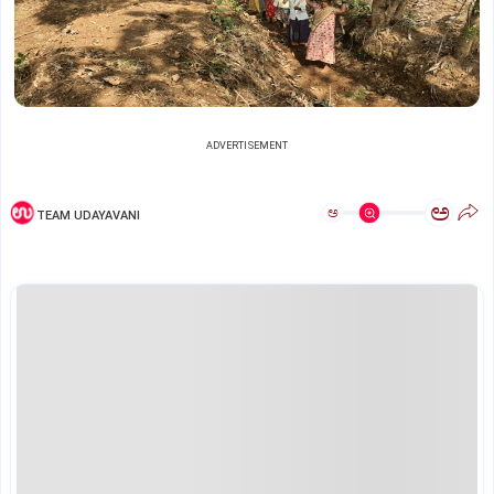
ADVERTISEMENT
ಅ
ಅ
TEAM UDAYAVANI