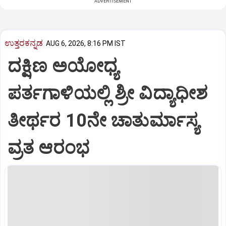
ADVERTISEMENT
ಉತ್ತರಕನ್ನಡ
AUG 6, 2026, 8:16 PM IST
ದಕ್ಷಿಣ ಅಯೋಧ್ಯ
ಪರ್ತಗಾಳಿಯಲ್ಲಿ ಶ್ರೀ ವಿದ್ಯಾಧೀಶ
ತೀರ್ಥರ 10ನೇ ಚಾತುರ್ಮಾಸ್ಯ
ವ್ರತ ಆರಂಭ