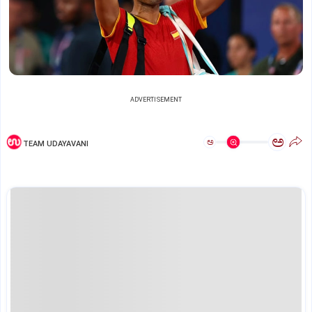
ADVERTISEMENT
ಅ
ಅ
TEAM UDAYAVANI