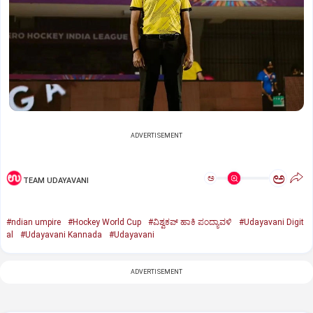
ADVERTISEMENT
ಅ
ಅ
TEAM UDAYAVANI
#ndian umpire
#Hockey World Cup
#ವಿಶ್ವಕಪ್‌ ಹಾಕಿ ಪಂದ್ಯಾವಳಿ
#Udayavani Digit
al
#Udayavani Kannada
#Udayavani
ADVERTISEMENT