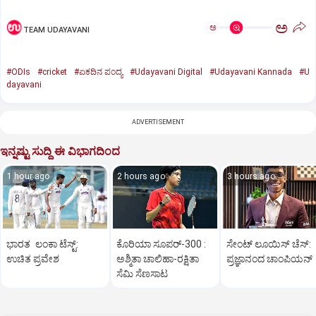
ಅ
ಅ
TEAM UDAYAVANI
#ODIs
#cricket
#ಏಕದಿನ ಪಂದ್ಯ
#Udayavani Digital
#Udayavani Kannada
#U
dayavani
ADVERTISEMENT
ಇನ್ನಷ್ಟು ಸುದ್ದಿ ಈ ವಿಭಾಗದಿಂದ
1 hour ago
2 hours ago
3 hours ago
ಭಾರತ ಲಂಕಾ ಟೆಸ್ಟ್:
ಕೊರಿಯಾ ಸೂಪರ್‌-300 :
ಸೇಂಟ್‌ ಲೂಯಿಸ್‌ ಚೆಸ್‌:
ಉಚಿತ ಪ್ರವೇಶ
ಅಶ್ಮಿತಾ ಚಾಲಿಹಾ-ರಕ್ಷಿತಾ
ಪ್ರಜ್ಞಾನಂದ ಚಾಂಪಿಯನ್‌
ಸೆಮಿ ಸೆಣಸಾಟ