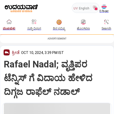
UV
English
E-Paper
ಮುಖಪುಟ
ಸುದ್ದಿ ವಿಭಾಗ
ದಿನ ಭವಿಷ್ಯ
ಹೊಂಗಿರಣ
Search
ADVERTISEMENT
ಕ್ರೀಡೆ
OCT 10, 2024, 3:39 PM IST
Rafael Nadal; ವೃತ್ತಿಪರ
ಟೆನ್ನಿಸ್‌ ಗೆ ವಿದಾಯ ಹೇಳಿದ
ದಿಗ್ಗಜ ರಾಫೆಲ್‌ ನಡಾಲ್