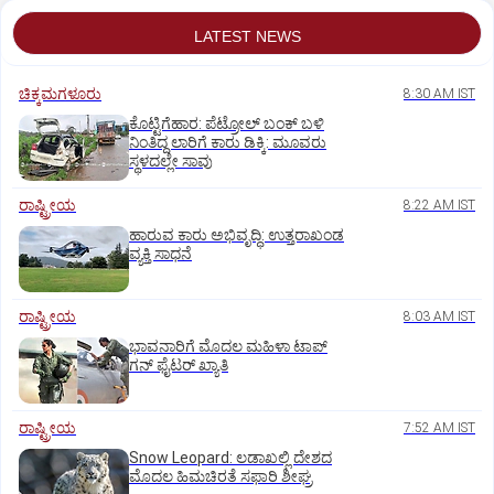
LATEST NEWS
ಚಿಕ್ಕಮಗಳೂರು
8:30 AM IST
ಕೊಟ್ಟಿಗೆಹಾರ: ಪೆಟ್ರೋಲ್ ಬಂಕ್ ಬಳಿ
ನಿಂತಿದ್ದ ಲಾರಿಗೆ ಕಾರು ಡಿಕ್ಕಿ: ಮೂವರು
ಸ್ಥಳದಲ್ಲೇ ಸಾವು
ರಾಷ್ಟ್ರೀಯ
8:22 AM IST
ಹಾರುವ ಕಾರು ಅಭಿವೃದ್ಧಿ: ಉತ್ತರಾಖಂಡ
ವ್ಯಕ್ತಿ ಸಾಧನೆ
ರಾಷ್ಟ್ರೀಯ
8:03 AM IST
ಭಾವನಾರಿಗೆ ಮೊದಲ ಮಹಿಳಾ ಟಾಪ್‌
ಗನ್‌ ಫೈಟರ್‌ ಖ್ಯಾತಿ
ರಾಷ್ಟ್ರೀಯ
7:52 AM IST
Snow Leopard: ಲಡಾಖಲ್ಲಿ ದೇಶದ
ಮೊದಲ ಹಿಮಚಿರತೆ ಸಫಾರಿ ಶೀಘ್ರ