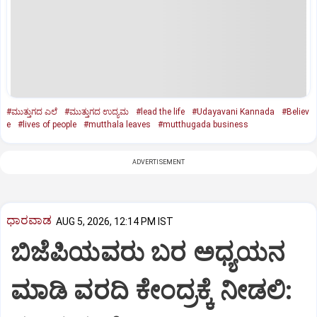
#ಮುತ್ತುಗದ ಎಲೆ
#ಮುತ್ತುಗದ ಉದ್ಯಮ
#lead the life
#Udayavani Kannada
#Believ
e
#lives of people
#mutthala leaves
#mutthugada business
ADVERTISEMENT
ಧಾರವಾಡ
AUG 5, 2026, 12:14 PM IST
ಬಿಜೆಪಿಯವರು ಬರ ಅಧ್ಯಯನ
ಮಾಡಿ ವರದಿ ಕೇಂದ್ರಕ್ಕೆ ನೀಡಲಿ‌: