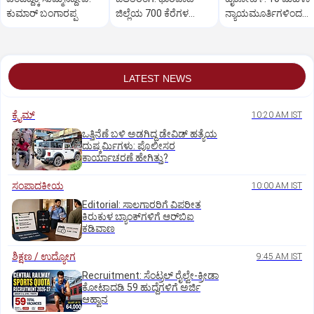
ಕುಮಾರ್ ಬಂಗಾರಪ್ಪ
ಜಿಲ್ಲೆಯ 700 ಕೆರೆಗಳ
ನ್ಯಾಯಮೂರ್ತಿಗಳಿಂದ
ಒಡಲು ಖಾಲಿ ಖಾಲಿ!
ನ್ಯಾಯಿಕ ಕಲಾಪ
LATEST NEWS
ಕ್ರೈಮ್
10:20 AM IST
ಒತ್ತಿನೆಣೆ ಬಳಿ ಅಡಗಿದ್ದ ಡೇವಿಡ್‌ ಹತ್ಯೆಯ
ದುಷ್ಕರ್ಮಿಗಳು: ಪೊಲೀಸರ
ಕಾರ್ಯಾಚರಣೆ ಹೇಗಿತ್ತು?
ಸಂಪಾದಕೀಯ
10:00 AM IST
Editorial: ಸಾಲಗಾರರಿಗೆ ವಿಪರೀತ
ಕಿರುಕುಳ ಬ್ಯಾಂಕ್‌ಗಳಿಗೆ ಆರ್‌ಬಿಐ
ಕಡಿವಾಣ
ಶಿಕ್ಷಣ / ಉದ್ಯೋಗ
9:45 AM IST
Recruitment: ಸೆಂಟ್ರಲ್‌ ರೈಲ್ವೇ-ಕ್ರೀಡಾ
ಕೋಟಾದಡಿ 59 ಹುದ್ದೆಗಳಿಗೆ ಅರ್ಜಿ
ಆಹ್ವಾನ