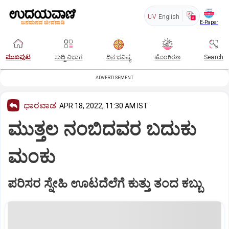
UV
English
E-Paper
ಮುಖಪುಟ
ಸುದ್ದಿ ವಿಭಾಗ
ದಿನ ಭವಿಷ್ಯ
ಹೊಂಗಿರಣ
Search
ADVERTISEMENT
ಧಾರವಾಡ
APR 18, 2022, 11:30 AM IST
ಮುತ್ತಲ ನಂಬಿದವರ ಬದುಕು
ಮಂಕು
ಪರಿಸರ ಸ್ನೇಹಿ ಊಟದೆಲೆಗೆ ಕುತ್ತು ತಂದ ಕಬ್ಬು