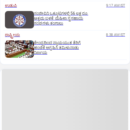
ಉಡುಪಿ
9:17 AM IST
ಸಂಜೀವಿನಿ ಒಕ್ಕೂಟಗಳಲ್ಲಿ 56 ಲಕ್ಷ ರೂ.
ಅಕ್ರಮ ಬಳಕೆ: ಮಹಿಳಾ ಸ್ವಸಹಾಯ
ಸಂಘಗಳು ಕಂಗಾಲು
ರಾಷ್ಟ್ರೀಯ
8:38 AM IST
ಕೇಂದ್ರದಿಂದ ನ್ಯಾಯಯುತ ತೆರಿಗೆ
ಹಂಚಿಕೆ ಆಗ್ರಹಿಸಿ ತಮಿಳುನಾಡು
ನಿರ್ಣಯ