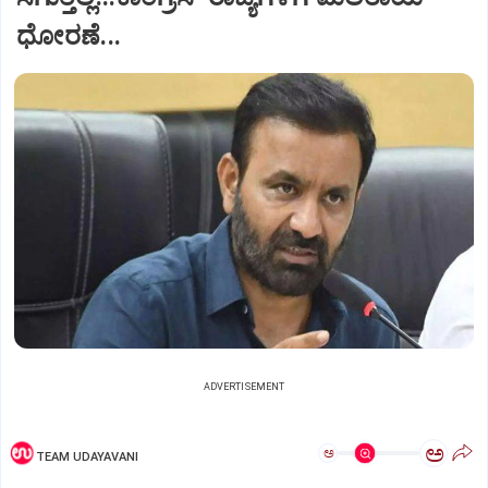
ಧೋರಣೆ...
ADVERTISEMENT
ಅ
ಅ
TEAM UDAYAVANI