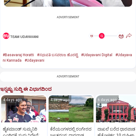
ADVERTISEMENT
ಅ
ಅ
TEAM UDAYAVANI
#Basavaraj Horatti
#ಸಭಾಪತಿ ಬಸವರಾಜ ಹೊರಟ್ಟಿ
#Udayavani Digital
#Udayava
ni Kannada
#Udayavani
ADVERTISEMENT
ಇನ್ನಷ್ಟು ಸುದ್ದಿ ಈ ವಿಭಾಗದಿಂದ
4 days ago
4 days ago
6 days ago
ಹೈಕಮಾಂಡ್ ಸುಮ್ಮನಿರಿ
ಕೆರೆಯಂಗಳದಲ್ಲಿ ರಂಗೇರದ
ದಾಖಲೆ ಬರೆದ ಧಾರವಾಡ
ಎಂದಿದ್ದಕ್ಕೆ ಸುಮ್ಮನಿದ್ದೇವೆ:
ಜಲತರಂಗ: ಧಾರವಾಡ
ಹೈಕೋರ್ಟ್: 10 ಮಹಿಳಾ