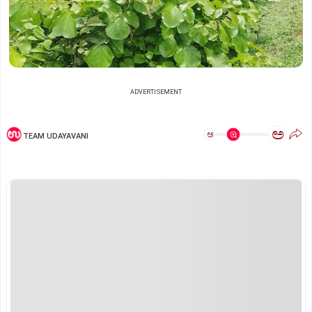
ADVERTISEMENT
ಅ
ಅ
TEAM UDAYAVANI