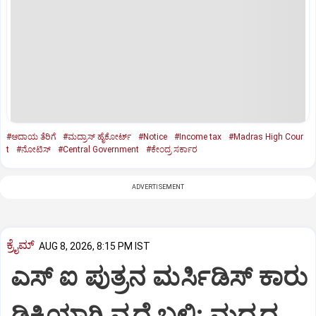
#ಆದಾಯ ತೆರಿಗೆ
#ಮದ್ರಾಸ್‌ ಹೈಕೋರ್ಟ್‌
#Notice
#Income tax
#Madras High Cour
t
#ನೋಟಿಸ್‌
#Central Government
#ಕೇಂದ್ರ ಸರ್ಕಾರ
ADVERTISEMENT
ಕ್ರೈಮ್
AUG 8, 2026, 8:15 PM IST
ಎಸ್ ಐ ಪುತ್ರನ ಮರ್ಸಿಡಿಸ್‌ ಕಾರು
ಢಿಕ್ಕಿಯಾಗಿ ವೃದ್ಧೆ ಬಲಿ: ಮದ್ಯದ