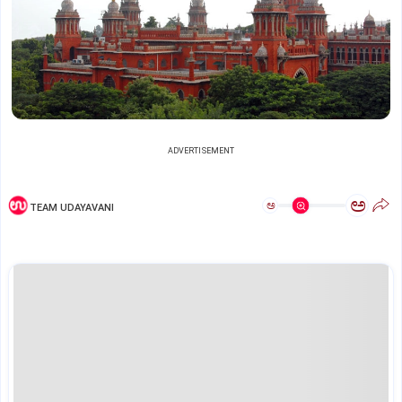
ADVERTISEMENT
ಅ
ಅ
TEAM UDAYAVANI