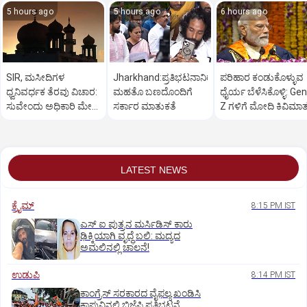
5 hours ago
5 hours ago
6 hours ago
SIR, ಮಸೀದಿಗಳ
Jharkhand:ಪ್ರತಿಭಟನಾನಿರತ
ಪರಿಹಾರ ಕಂಡುಕೊಳ್ಳುವ
ಧ್ವನಿವರ್ಧಕ ತೆರವು ವಿಚಾರ:
ಮಹತೊ ಬಣದೊಂದಿಗೆ
ಧೈರ್ಯ ಬೆಳೆಸಿಕೊಳ್ಳಿ: Gen
ಸುವೇಂದು ಅಧಿಕಾರಿ ಮೇಲೆ
ಸರ್ಕಾರ ಮಾತುಕತೆ
Z ಗಳಿಗೆ ಮೋದಿ ಕಿವಿಮಾ
ಒತ್ತಡ
LATEST NEWS
ಕ್ರೈಮ್
8:15 PM IST
ಎಸ್ ಐ ಪುತ್ರನ ಮರ್ಸಿಡಿಸ್‌ ಕಾರು
ಢಿಕ್ಕಿಯಾಗಿ ವೃದ್ಧೆ ಬಲಿ: ಮದ್ಯದ
ಅಮಲಿನಲ್ಲಿ ಚಾಲನೆ!
ಉಡುಪಿ
8:14 PM IST
ಕಾಂಗ್ರೆಸ್ ಸರಕಾರದ ವೈಫಲ್ಯ ಖಂಡಿಸಿ
ಕಾಪುವಿನಲ್ಲಿ ಬಿಜೆಪಿ ಪ್ರತಿಭಟನೆ