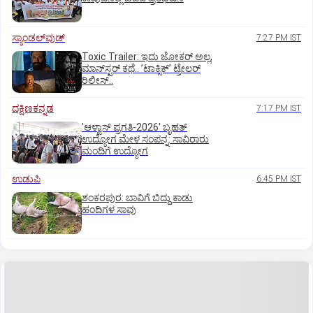
ಸ್ಯಾಂಡಲ್‌ವುಡ್‌
7:27 PM IST
Toxic Trailer: ಇದು ಜೋಕರ್‌ ಅಲ್ಲ,
ಮಾನ್‌ಸ್ಟರ್‌ ಕಥೆ.. ʼಟಾಕ್ಸಿಕ್‌ʼ ಟ್ರೇಲರ್‌
ರಿಲೀಸ್..
ದಕ್ಷಿಣಕನ್ನಡ
7:17 PM IST
'ಆಳ್ವಾಸ್‌ ಪ್ರಗತಿ-2026' ಬೃಹತ್
ಉದ್ಯೋಗ ಮೇಳ ಸಂಪನ್ನ: ಸಾವಿರಾರು
ಮಂದಿಗೆ ಉದ್ಯೋಗ
ಉಡುಪಿ
6:45 PM IST
ಶಂಕರಪುರ: ಬಾವಿಗೆ ಬಿದ್ದು ಕಾಡು
ಹಂದಿಗಳ ಸಾವು