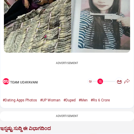
ADVERTISEMENT
ಅ
ಅ
TEAM UDAYAVANI
#Dating Apps Photos
#UP Woman
#Duped
#Men
#Rs 6 Crore
ADVERTISEMENT
ಇನ್ನಷ್ಟು ಸುದ್ದಿ ಈ ವಿಭಾಗದಿಂದ