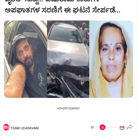
ಅಪಘಾತಗಳ ಸರಣಿಗೆ ಈ ಘಟನೆ ಸೇರ್ಪಡೆ...
ADVERTISEMENT
ಅ
ಅ
TEAM UDAYAVANI