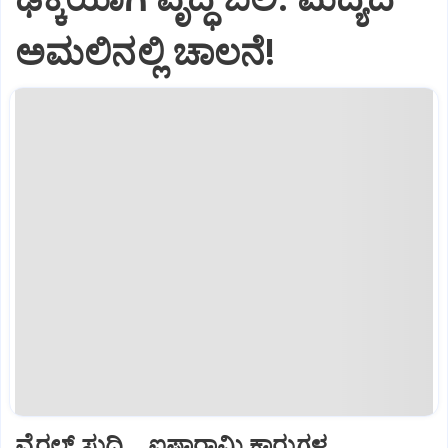
ಅಮಲಿನಲ್ಲಿ ಚಾಲನೆ!
ವೈರಲ್ ಸುದ್ದಿ... ಐಷಾರಾಮಿ ಕಾರುಗಳ