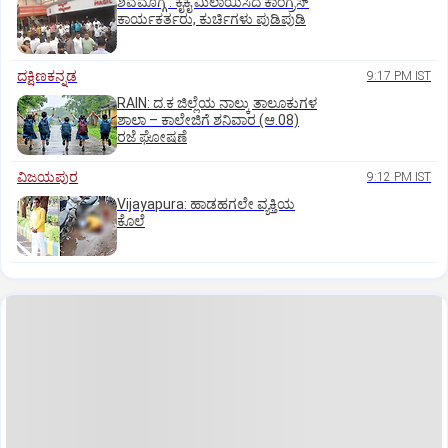
ಶಿವಮೊಗ್ಗ : ಕೈಕೈ ಮಿಲಾಯಿಸಿದ ಕಾಂಗ್ರೆಸ್
ಕಾರ್ಯಕರ್ತರು, ಕುರ್ಚಿಗಳು ಪುಡಿಪುಡಿ
ದಕ್ಷಿಣಕನ್ನಡ
9:17 PM IST
RAIN: ದ.ಕ ಜಿಲ್ಲೆಯ ನಾಲ್ಕು ತಾಲೂಕುಗಳ
ಶಾಲಾ – ಕಾಲೇಜಿಗೆ ಶನಿವಾರ (ಆ.08)
ರಜೆ ಘೋಷಣೆ
ವಿಜಯಪುರ
9:12 PM IST
Vijayapura: ಹಾಡಹಗಲೇ ವ್ಯಕ್ತಿಯ
ಕೊಲೆ