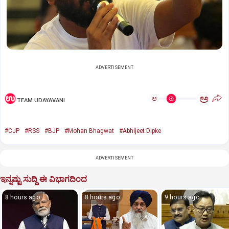
ADVERTISEMENT
ಅ
ಅ
TEAM UDAYAVANI
#CJP
#RSS
#BJP
#Mohan Bhagwat
#Abhijeet Dipke
ADVERTISEMENT
ಇನ್ನಷ್ಟು ಸುದ್ದಿ ಈ ವಿಭಾಗದಿಂದ
8 hours ago
8 hours ago
9 hours ago