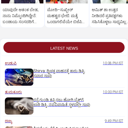
ಯಾವುದೇ ಆತಂಕ ಬೇಡ,
ಮೋದಿ–ಸುಖ್ಬೀರ್
ಅಮಿತ್ ಶಾ ಉತ್ತರ
ನಾನು ನಿಮ್ಮೊಂದಿಗಿದ್ದೇನೆ:
ಮಹತ್ವದ ಭೇಟಿ: ಮತ್ತೆ
ನೀಡಿದರೆ ಪ್ರತಿಪಕ್ಷಗಳು
ಬಂಡಾಯ ಸಂಸದರಿಗೆ
ಒಂದಾಗಲಿವೆಯೇ ಬಿಜೆಪಿ–
ಸಹಿಸಿಕೊಳ್ಳಲು ಸಾಧ್ಯವಿಲ್ಲ:
ಪ್ರಧಾನಿ ಮೋದಿ ಅಭಯ
ಶಿರೋಮಣಿ ಅಕಾಲಿ ದಳ?
ರಿಜಿಜು
LATEST NEWS
ಉಡುಪಿ
10:08 PM IST
Shirva: ದ್ವಿಚಕ್ರ ವಾಹನಕ್ಕೆ ಕಾರು ಢಿಕ್ಕಿ;
ಸವಾರ ಸಾವು
ತುಮಕೂರು
10:00 PM IST
ರಸ್ತೆ ಗುಂಡಿ ತಪ್ಪಿಸಲು ಹೋಗಿ ಬೈಕ್‌ಗೆ
ಲಾರಿ ಡಿಕ್ಕಿ, ನವವಿವಾಹಿತೆ ಸ್ಥಳದಲ್ಲೇ ಸಾವು
ರಾಜ್ಯ
9:49 PM IST