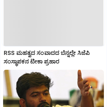
RSS ಮಹತ್ವದ ಸಂವಾದದ ಬೆನ್ನಲ್ಲೇ ಸಿಜೆಪಿ
ಸಂಸ್ಥಾಪಕನ ಟೀಕಾ ಪ್ರಹಾರ