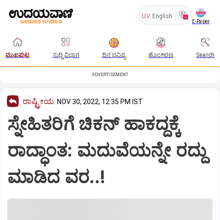
UV
English
E-Paper
ಮುಖಪುಟ
ಸುದ್ದಿ ವಿಭಾಗ
ದಿನ ಭವಿಷ್ಯ
ಹೊಂಗಿರಣ
Search
ADVERTISEMENT
ರಾಷ್ಟ್ರೀಯ
NOV 30, 2022, 12:35 PM IST
ಸ್ನೇಹಿತರಿಗೆ ಚಿಕನ್‌ ಹಾಕದ್ದಕ್ಕೆ
ರಾದ್ಧಾಂತ: ಮದುವೆಯನ್ನೇ ರದ್ದು
ಮಾಡಿದ ವರ..!