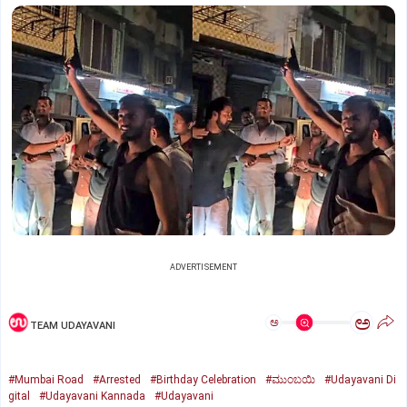
ADVERTISEMENT
ಅ
ಅ
TEAM UDAYAVANI
#Mumbai Road
#Arrested
#Birthday Celebration
#ಮುಂಬಯಿ
#Udayavani Di
gital
#Udayavani Kannada
#Udayavani