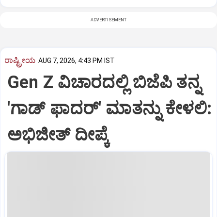
ADVERTISEMENT
ರಾಷ್ಟ್ರೀಯ
AUG 7, 2026, 4:43 PM IST
Gen Z ವಿಚಾರದಲ್ಲಿ ಬಿಜೆಪಿ ತನ್ನ
'ಗಾಡ್ ಫಾದರ್' ಮಾತನ್ನು ಕೇಳಲಿ:
ಅಭಿಜೀತ್ ದೀಪ್ಕೆ