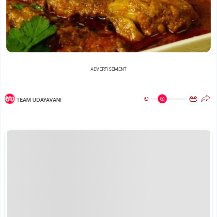
ADVERTISEMENT
ಅ
ಅ
TEAM UDAYAVANI