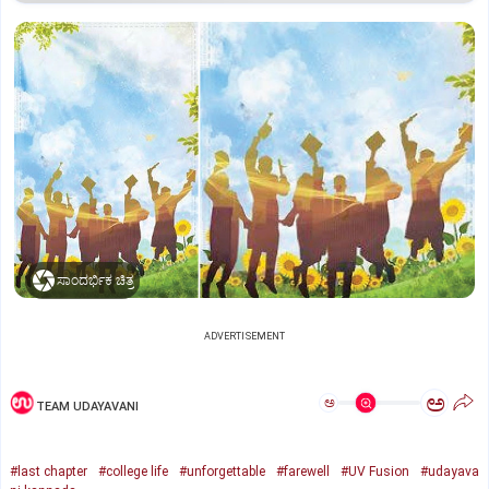
ಸಾಂದರ್ಭಿಕ ಚಿತ್ರ
ADVERTISEMENT
ಅ
ಅ
TEAM UDAYAVANI
#last chapter
#college life
#unforgettable
#farewell
#UV Fusion
#udayava