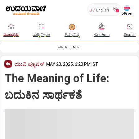
UV
English
E-Paper
ಮುಖಪುಟ
ಸುದ್ದಿ ವಿಭಾಗ
ದಿನ ಭವಿಷ್ಯ
ಹೊಂಗಿರಣ
Search
ADVERTISEMENT
ಯುವಿ ಫ್ಯೂಷನ್
MAY 20, 2025, 6:20 PM IST
The Meaning of Life:
ಬದುಕಿನ ಸಾರ್ಥಕತೆ