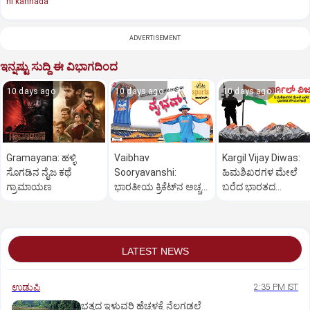
ni kannada
ADVERTISEMENT
ಇನ್ನಷ್ಟು ಸುದ್ದಿ ಈ ವಿಭಾಗದಿಂದ
10 days ago
10 days ago
10 days ago
Gramayana: ಹಳ್ಳಿ
Vaibhav
Kargil Vijay Diwas:
ಸೊಗಡಿನ ನೈಜ ಕಥೆ
Sooryavanshi:
ಹಿಮಶಿಖರಗಳ ಮೇಲೆ
ಗ್ರಾಮಾಯಣ
ಭಾರತೀಯ ಕ್ರಿಕೆಟ್‌ನ ಅಚ್ಚರಿ
ಬರೆದ ಭಾರತದ
ಈ ವೈಭವ್‌
ಶೌರ್ಯಗಾಥೆ
LATEST NEWS
ಉಡುಪಿ
2:35 PM IST
ಭತ್ತದ ಇಳುವರಿ ಹೆಚ್ಚಳಕ್ಕೆ ನೆಲಗಡಲೆ