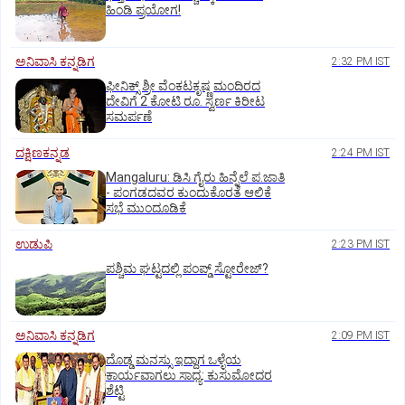
ಹಿಂಡಿ ಪ್ರಯೋಗ!
ಅನಿವಾಸಿ ಕನ್ನಡಿಗ
2:32 PM IST
ಫೀನಿಕ್ಸ್ ಶ್ರೀ ವೆಂಕಟಕೃಷ್ಣ ಮಂದಿರದ
ದೇವಿಗೆ 2 ಕೋಟಿ ರೂ. ಸ್ವರ್ಣ ಕಿರೀಟ
ಸಮರ್ಪಣೆ
ದಕ್ಷಿಣಕನ್ನಡ
2:24 PM IST
Mangaluru: ಡಿಸಿ ಗೈರು ಹಿನ್ನೆಲೆ ಪ.ಜಾತಿ
- ಪಂಗಡದವರ ಕುಂದುಕೊರತೆ ಆಲಿಕೆ
ಸಭೆ ಮುಂದೂಡಿಕೆ
ಉಡುಪಿ
2:23 PM IST
ಪಶ್ಚಿಮ ಘಟ್ಟದಲ್ಲಿ ಪಂಪ್ಡ್ ಸ್ಟೋರೇಜ್‌?
ಅನಿವಾಸಿ ಕನ್ನಡಿಗ
2:09 PM IST
ದೊಡ್ಡ ಮನಸ್ಸು ಇದ್ದಾಗ ಒಳ್ಳೆಯ
ಕಾರ್ಯವಾಗಲು ಸಾಧ್ಯ: ಕುಸುಮೋದರ
ಶೆಟ್ಟಿ