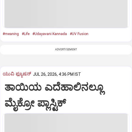
#meaning
#Life
#Udayavani Kannada
#UV Fusion
ADVERTISEMENT
ಯುವಿ ಫ್ಯೂಷನ್
JUL 26, 2026, 4:36 PM IST
ತಾಯಿಯ ಎದೆಹಾಲಿನಲ್ಲೂ
ಮೈಕ್ರೋ ಪ್ಲಾಸ್ಟಿಕ್‌