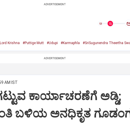
ADVERTISEMENT
ಅ
Lord Krishna
#Puttige Mutt
#Udupi
#Karmaphla
#SriSugunendra Theertha Swa
ADVERTISEMENT
:59 AM IST
ಟ್ಟುವ ಕಾರ್ಯಾಚರಣೆಗೆ ಅಡ್ಡಿ;
ಂತಿ ಬಳಿಯ ಅನಧಿಕೃತ ಗೂಡಂಗ