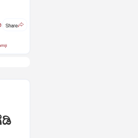
ಅ
Share
miji
ಡಿ