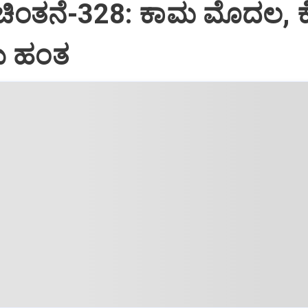
 ಚಿಂತನೆ-328: ಕಾಮ ಮೊದಲ, 
 ಹಂತ