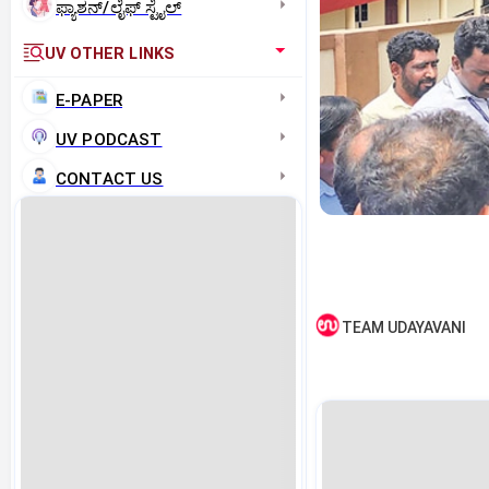
ಫ್ಯಾಶನ್/ಲೈಫ್‌ ಸ್ಟೈಲ್
UV OTHER LINKS
E-PAPER
UV PODCAST
CONTACT US
TEAM UDAYAVANI