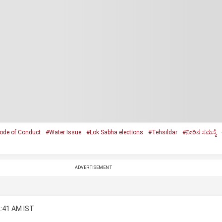
ode of Conduct
#Water Issue
#Lok Sabha elections
#Tehsildar
#ನೀರಿನ ಸಮಸ್ಯೆ
ADVERTISEMENT
2:41 AM IST