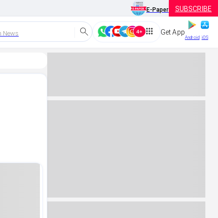
SUBSCRIBE
E-Paper
Get App
h News
Android
iOS