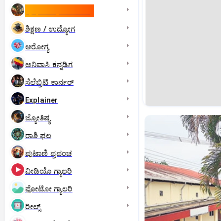
ಇಸ್ರೇಲ್- ಇರಾನ್‌ ಯುದ್ಧ
ಶಿಕ್ಷಣ / ಉದ್ಯೋಗ
ಆರೋಗ್ಯ
ಅನಿವಾಸಿ ಕನ್ನಡಿಗ
ಸೆಲೆಬ್ರಿಟಿ ಕಾರ್ನರ್‌
Explainer
ಜ್ಯೋತಿಷ್ಯ
ರಾಶಿ ಫಲ
ಪುಟಾಣಿ ಪ್ರಪಂಚ
ವೀಡಿಯೊ ಗ್ಯಾಲರಿ
ಫೋಟೋ ಗ್ಯಾಲರಿ
ರೀಲ್ಸ್