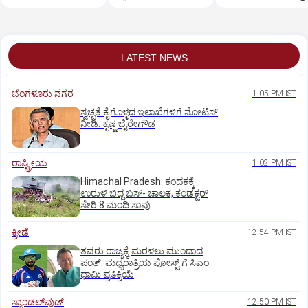
LATEST NEWS
ಬೆಂಗಳೂರು ನಗರ
1:05 PM IST
ಸ್ವಚ್ಛತೆ ಕೈಗೊಳ್ಳದ ಇಲಾಖೆಗಳಿಗೆ ನೋಟಿಸ್‌
ನೀಡಿ: ಕೃಷ್ಣ ಬೈರೇಗೌಡ
ರಾಷ್ಟ್ರೀಯ
1:02 PM IST
Himachal Pradesh: ಕಂದಕಕ್ಕೆ
ಉರುಳಿ ಬಿದ್ದ ಬಸ್-‌ ಚಾಲಕ, ಕಂಡಕ್ಟರ್‌
ಸೇರಿ 8 ಮಂದಿ ಸಾವು
ಕ್ರೀಡೆ
12:54 PM IST
ತವರು ರಾಜ್ಯಕ್ಕೆ ಮರಳಲು ಮುಂದಾದ
ಪಂತ್:‌ ಮಧ್ಯರಾತ್ರಿಯ ಪೋಸ್ಟ್‌ ಗೆ ಸಿಎಂ
ಧಾಮಿ ಪ್ರತಿಕ್ರಿಯೆ
ಸ್ಯಾಂಡಲ್‌ವುಡ್‌
12:50 PM IST