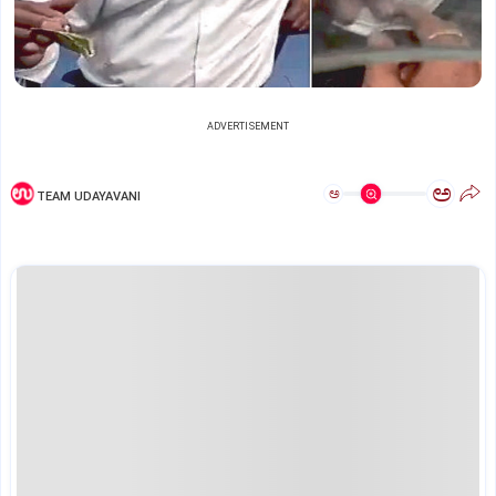
ADVERTISEMENT
ಅ
ಅ
TEAM UDAYAVANI