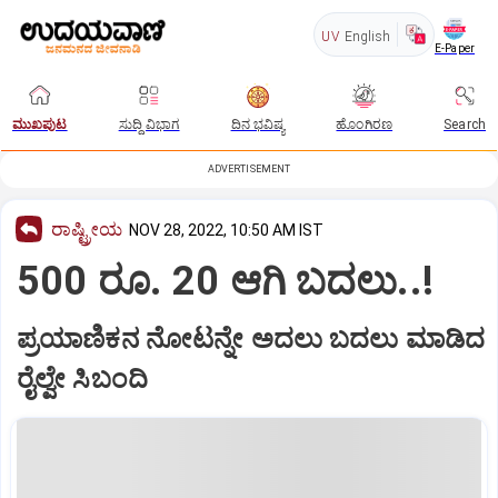
UV
English
E-Paper
ಮುಖಪುಟ
ಸುದ್ದಿ ವಿಭಾಗ
ದಿನ ಭವಿಷ್ಯ
ಹೊಂಗಿರಣ
Search
ADVERTISEMENT
ರಾಷ್ಟ್ರೀಯ
NOV 28, 2022, 10:50 AM IST
500 ರೂ. 20 ಆಗಿ ಬದಲು..!
ಪ್ರಯಾಣಿಕನ ನೋಟನ್ನೇ ಅದಲು ಬದಲು ಮಾಡಿದ
ರೈಲ್ವೇ ಸಿಬಂದಿ