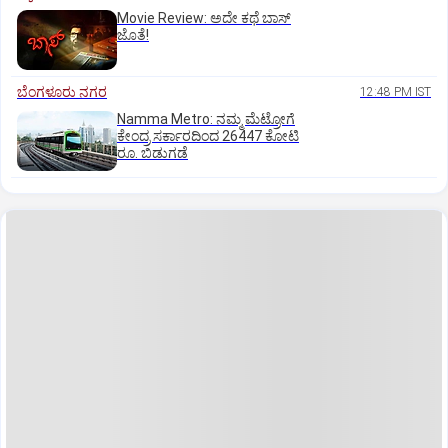
Movie Review: ಅದೇ ಕಥೆ ಬಾಸ್‌
ಜೊತೆ!
ಬೆಂಗಳೂರು ನಗರ
12:48 PM IST
Namma Metro: ನಮ್ಮ ಮೆಟ್ರೋಗೆ
ಕೇಂದ್ರ ಸರ್ಕಾರದಿಂದ 26447 ಕೋಟಿ
ರೂ. ಬಿಡುಗಡೆ