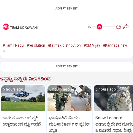
ADVERTISEMENT
ಅ
ಅ
TEAM UDAYAVANI
#Tamil Nadu
#resolution
#fair tax distribution
#CM Vijay
#Kannada new
s
ADVERTISEMENT
ಇನ್ನಷ್ಟು ಸುದ್ದಿ ಈ ವಿಭಾಗದಿಂದ
5 hours ago
6 hours ago
6 hours ago
ಹಾರುವ ಕಾರು ಅಭಿವೃದ್ಧಿ:
ಭಾವನಾರಿಗೆ ಮೊದಲ
Snow Leopard:
ಉತ್ತರಾಖಂಡ ವ್ಯಕ್ತಿ ಸಾಧನೆ
ಮಹಿಳಾ ಟಾಪ್‌ ಗನ್‌ ಫೈಟರ್‌
ಲಡಾಖಲ್ಲಿ ದೇಶದ ಮೊದ
ಖ್ಯಾತಿ
ಹಿಮಚಿರತೆ ಸಫಾರಿ ಶೀಘ್ರ