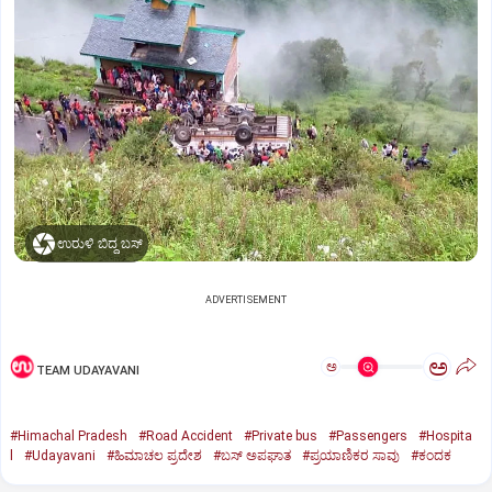
ಉರುಳಿ ಬಿದ್ದ ಬಸ್
ADVERTISEMENT
ಅ
ಅ
TEAM UDAYAVANI
#Himachal Pradesh
#Road Accident
#Private bus
#Passengers
#Hospita
l
#Udayavani
#ಹಿಮಾಚಲ ಪ್ರದೇಶ
#ಬಸ್‌ ಅಪಘಾತ
#ಪ್ರಯಾಣಿಕರ ಸಾವು
#ಕಂದಕ