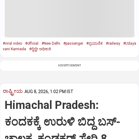
#viral video
#official
#New Delhi
#passenger
#ಪ್ರಯಾಣಿಕ
#railway
#Udaya
vani Kannada
#ರೈಲ್ವೇ ಅಧಿಕಾರಿ
ADVERTISEMENT
ರಾಷ್ಟ್ರೀಯ
AUG 8, 2026, 1:02 PM IST
Himachal Pradesh:
ಕಂದಕಕ್ಕೆ ಉರುಳಿ ಬಿದ್ದ ಬಸ್-‌
ಚಾಲಕ, ಕಂಡಕ್ಟರ್‌ ಸೇರಿ 8