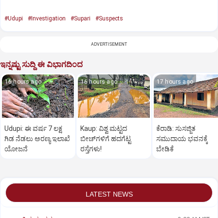
#Udupi
#Investigation
#Supari
#Suspects
ADVERTISEMENT
ಇನ್ನಷ್ಟು ಸುದ್ದಿ ಈ ವಿಭಾಗದಿಂದ
16 hours ago
16 hours ago
17 hours ago
Udupi: ಈ ವರ್ಷ 7 ಲಕ್ಷ
Kaup: ವಿಶ್ವ ಮಟ್ಟದ
ಕೆರಾಡಿ: ಸುಸಜ್ಜಿತ
ಗಿಡ ನೆಡಲು ಅರಣ್ಯ ಇಲಾಖೆ
ಬೀಚ್‌ಗಳಿಗೆ ಹದಗೆಟ್ಟ
ಸಮುದಾಯ ಭವನಕ್ಕೆ
ಯೋಜನೆ
ರಸ್ತೆಗಳು!
ಬೇಡಿಕೆ
LATEST NEWS