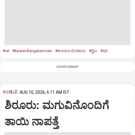
#rat
#Karwar-Bangalore train
#ಕಾರವಾರ-ಬೆಂಗಳೂರು
#ರೈಲು
#ಇಲಿ
ADVERTISEMENT
ಉಡುಪಿ
AUG 10, 2026, 6:11 AM IST
ಶಿರೂರು: ಮಗುವಿನೊಂದಿಗೆ
ತಾಯಿ ನಾಪತ್ತೆ