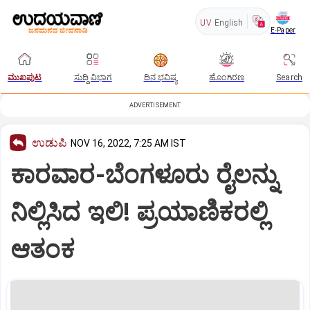
UV
English
E-Paper
ಮುಖಪುಟ
ಸುದ್ದಿ ವಿಭಾಗ
ದಿನ ಭವಿಷ್ಯ
ಹೊಂಗಿರಣ
Search
ADVERTISEMENT
ಉಡುಪಿ
NOV 16, 2022, 7:25 AM IST
ಕಾರವಾರ-ಬೆಂಗಳೂರು ರೈಲನ್ನು
ನಿಲ್ಲಿಸಿದ ಇಲಿ! ಪ್ರಯಾಣಿಕರಲ್ಲಿ
ಆತಂಕ