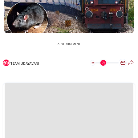
ADVERTISEMENT
ಅ
ಅ
TEAM UDAYAVANI