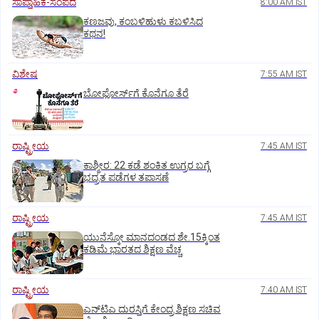
ಸಾಪ್ತಾಹಿಕ-ಸಂಪದ
8:00 AM IST
ಕಣಜವು, ಕಂಬಳಿಹುಳು ಕಬಳಿಸಿದ
ಕಥನ!
ವಿಶೇಷ
7:55 AM IST
ಬೋಫೋರ್ಸ್‌ಗೆ ಕೊನೆಗೂ ತೆರೆ
ರಾಷ್ಟ್ರೀಯ
7:45 AM IST
ಕಾಶ್ಮೀರ: 22 ಕಡೆ ಶಂಕಿತ ಉಗ್ರರ ಬಗ್ಗೆ
ಭದ್ರತ ಪಡೆಗಳ ತಪಾಸಣೆ
ರಾಷ್ಟ್ರೀಯ
7:45 AM IST
ಯುನೆಸ್ಕೋ ಮಾನದಂಡದ ಶೇ.15ಕ್ಕಿಂತ
ಕಡಿಮೆ ಭಾರತದ ಶಿಕ್ಷಣ ವೆಚ್ಚ
ರಾಷ್ಟ್ರೀಯ
7:40 AM IST
ಎನ್‌ಟಿಎ ದುರಸ್ತಿಗೆ ಕೇಂದ್ರ ಶಿಕ್ಷಣ ಸಚಿವ