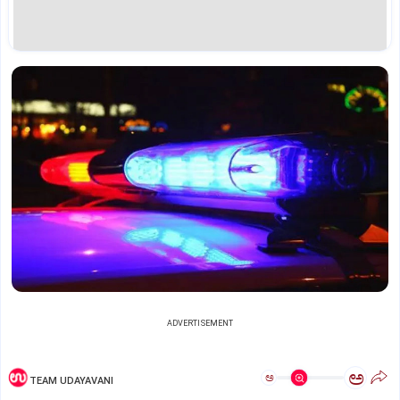
ADVERTISEMENT
ಅ
ಅ
TEAM UDAYAVANI