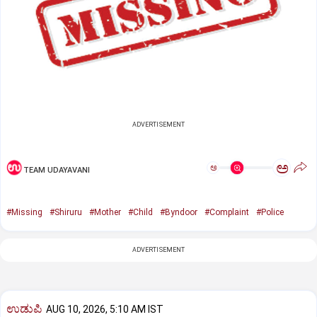
ADVERTISEMENT
ಅ
ಅ
TEAM UDAYAVANI
#Missing
#Shiruru
#Mother
#Child
#Byndoor
#Complaint
#Police
ADVERTISEMENT
ಉಡುಪಿ
AUG 10, 2026, 5:10 AM IST