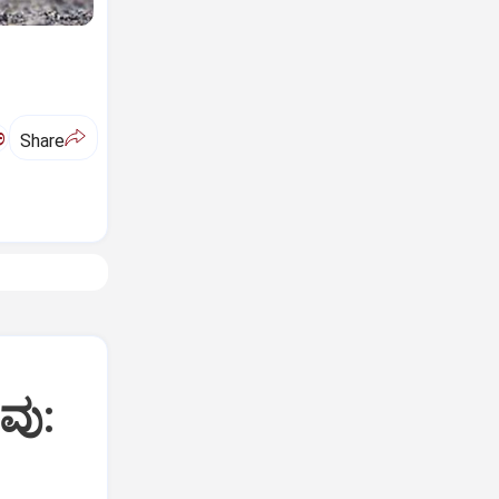
ಅ
Share
ೕವು: