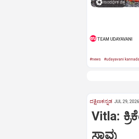
ಸಾಂದರ್ಭಿಕ ಚಿತ್ರ
TEAM UDAYAVANI
#news
#udayavani kannad
ದಕ್ಷಿಣಕನ್ನಡ
JUL 29, 2026
Vitla: ಕ್
ಸಾವು