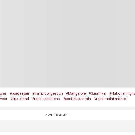
oles
#road repair
#traffic congestion
#Mangalore
#Surathkal
#National High
voor
#bus stand
#road conditions
#continuous rain
#road maintenance
ADVERTISEMENT