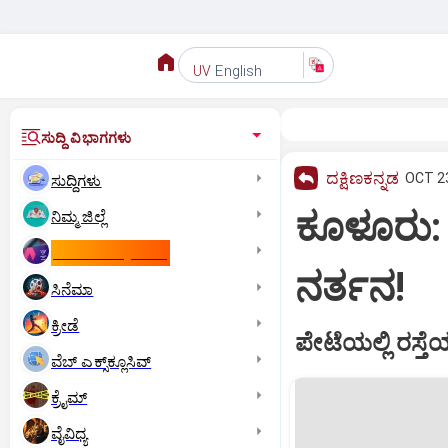
English
UV
ಸುದ್ದಿ ವಿಭಾಗಗಳು
ದಕ್ಷಿಣಕನ್ನಡ
OCT 23
ಸುದ್ದಿಗಳು
ಕೂಳೂರು: 
ನಿಮ್ಮ ಜಿಲ್ಲೆ
ಕಾಮನ್‌ ವೆಲ್ತ್‌ ಗೇಮ್ಸ್‌
ನರ್ತನ!
ಸಿನೆಮಾ
ಕ್ರೀಡೆ
ಪೇಟೆಯಲ್ಲಿ ರಸ್ತ
ವೆಬ್ ಎಕ್ಸ್‌ಕ್ಲೂಸಿವ್
ಕ್ರೈಮ್
ವೈವಿಧ್ಯ