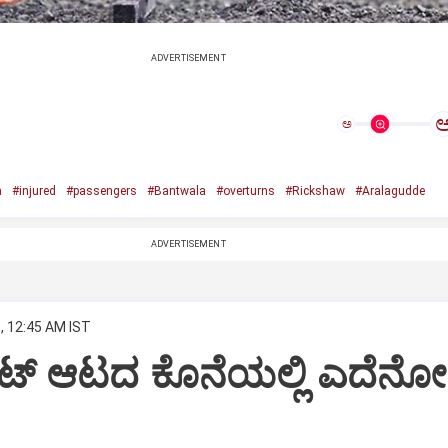
ADVERTISEMENT
ಅ
a
#injured
#passengers
#Bantwala
#overturns
#Rickshaw
#Aralagudde
ADVERTISEMENT
, 12:45 AM IST
ರಿಕೆಟ್‌ ಆಟದ ಕೊನೆಯಲ್ಲಿ ಎದೆನೊ