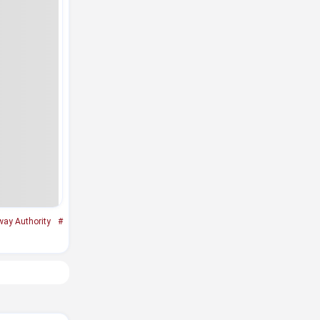
way Authority
#