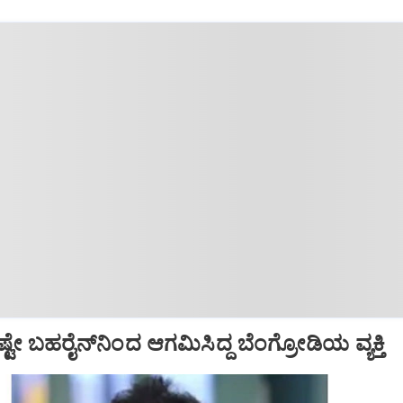
ೕ ಬಹರೈನ್‌ನಿಂದ ಆಗಮಿಸಿದ್ದ ಬೆಂಗ್ರೋಡಿಯ ವ್ಯಕ್ತಿ