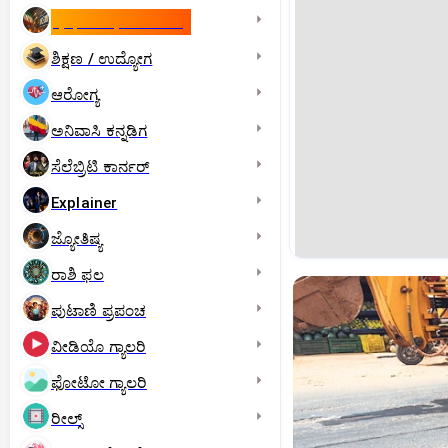
ಇಸ್ರೇಲ್- ಇರಾನ್‌ ಯುದ್ಧ
ಶಿಕ್ಷಣ / ಉದ್ಯೋಗ
ಆರೋಗ್ಯ
ಅನಿವಾಸಿ ಕನ್ನಡಿಗ
ಸೆಲೆಬ್ರಿಟಿ ಕಾರ್ನರ್‌
Explainer
ಜ್ಯೋತಿಷ್ಯ
ರಾಶಿ ಫಲ
ಪುಟಾಣಿ ಪ್ರಪಂಚ
ವೀಡಿಯೊ ಗ್ಯಾಲರಿ
ಫೋಟೋ ಗ್ಯಾಲರಿ
ರೀಲ್ಸ್