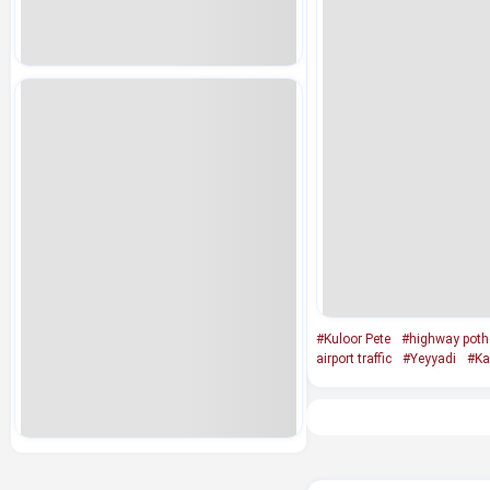
#Kuloor Pete
#highway poth
airport traffic
#Yeyyadi
#Ka