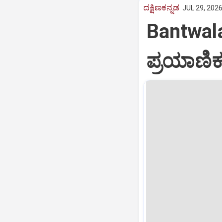
ದಕ್ಷಿಣಕನ್ನಡ
JUL 29, 2026
Bantwala: 
ಪ್ರಯಾಣಿ