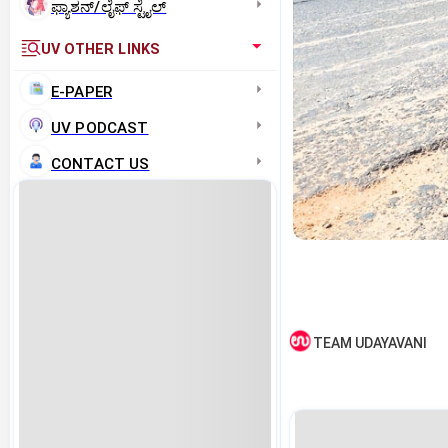
ಫ್ಯಾಶನ್/ಲೈಫ್‌ ಸ್ಟೈಲ್
UV OTHER LINKS
E-PAPER
UV PODCAST
CONTACT US
TEAM UDAYAVANI