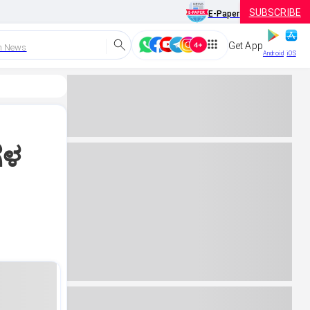
SUBSCRIBE
E-Paper
Get App
h News
Android
iOS
ಗಳ