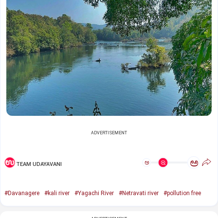
ADVERTISEMENT
ಅ
ಅ
TEAM UDAYAVANI
#Davanagere
#kali river
#Yagachi River
#Netravati river
#pollution free