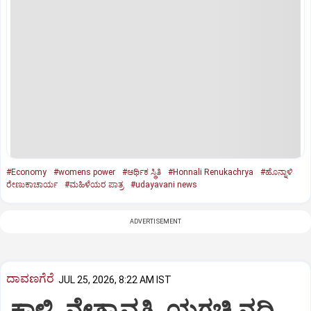
#Economy
#womens power
#ಆರ್ಥಿಕ ಸ್ಥಿತಿ
#Honnali Renukachrya
#ಹೊನ್ನಾಳಿ
ರೇಣುಕಾಚಾರ್ಯ
#ಮಹಿಳೆಯರ ಪಾತ್ರ
#udayavani news
ADVERTISEMENT
ದಾವಣಗೆರೆ
JUL 25, 2026, 8:22 AM IST
ಕಾಳಿ, ನೇತ್ರಾವತಿ, ಯಗಚಿ ನದಿ