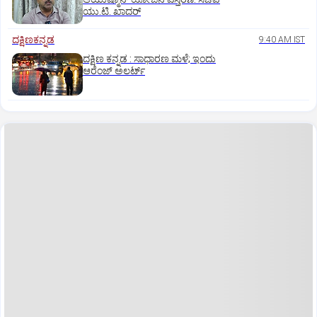
ಯು.ಟಿ. ಖಾದರ್
ದಕ್ಷಿಣಕನ್ನಡ
9:40 AM IST
ದಕ್ಷಿಣ ಕನ್ನಡ : ಸಾಧಾರಣ ಮಳೆ; ಇಂದು
ಆರೆಂಜ್‌ ಅಲರ್ಟ್