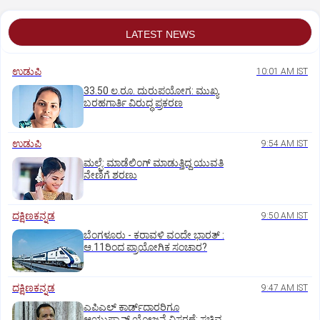
LATEST NEWS
ಉಡುಪಿ
10:01 AM IST
33.50 ಲ.ರೂ. ದುರುಪಯೋಗ: ಮುಖ್ಯ
ಬರಹಗಾರ್ತಿ ವಿರುದ್ಧ ಪ್ರಕರಣ
ಉಡುಪಿ
9:54 AM IST
ಮಲ್ಪೆ: ಮಾಡೆಲಿಂಗ್ ಮಾಡುತ್ತಿದ್ದ ಯುವತಿ
ನೇಣಿಗೆ ಶರಣು
ದಕ್ಷಿಣಕನ್ನಡ
9:50 AM IST
ಬೆಂಗಳೂರು - ಕರಾವಳಿ ವಂದೇ ಭಾರತ್‌ :
ಆ.11ರಿಂದ ಪ್ರಾಯೋಗಿಕ ಸಂಚಾರ?
ದಕ್ಷಿಣಕನ್ನಡ
9:47 AM IST
ಎಪಿಎಲ್‌ ಕಾರ್ಡ್‌ದಾರರಿಗೂ
ಆಯುಷ್ಮಾನ್‌ ಯೋಜನೆ ವಿಸ್ತರಣೆ: ಸಚಿವ