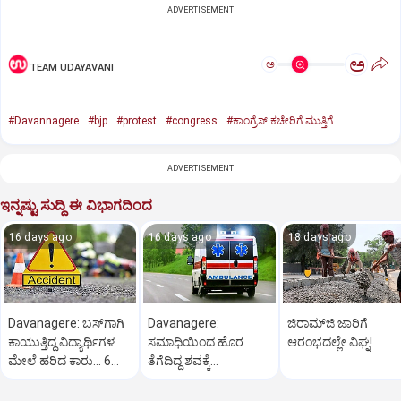
ADVERTISEMENT
ಅ
ಅ
TEAM UDAYAVANI
#Davannagere
#bjp
#protest
#congress
#ಕಾಂಗ್ರೆಸ್ ಕಚೇರಿಗೆ ಮುತ್ತಿಗೆ
ADVERTISEMENT
ಇನ್ನಷ್ಟು ಸುದ್ದಿ ಈ ವಿಭಾಗದಿಂದ
16 days ago
16 days ago
18 days ago
Davanagere: ಬಸ್‌ಗಾಗಿ
Davanagere:
ಜಿರಾಮ್‌ಜಿ ಜಾರಿಗೆ
ಕಾಯುತ್ತಿದ್ದ ವಿದ್ಯಾರ್ಥಿಗಳ
ಸಮಾಧಿಯಿಂದ ಹೊರ
ಆರಂಭದಲ್ಲೇ ವಿಘ್ನ!
ಮೇಲೆ ಹರಿದ ಕಾರು... 6
ತೆಗೆದಿದ್ದ ಶವಕ್ಕೆ
ಮಂದಿಗೆ ಗಾಯ
ಮರುಮರಣೋತ್ತರ ಪರೀಕ್ಷೆ