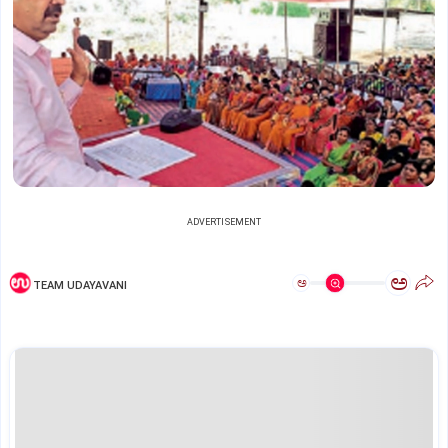
ADVERTISEMENT
ಅ
ಅ
TEAM UDAYAVANI