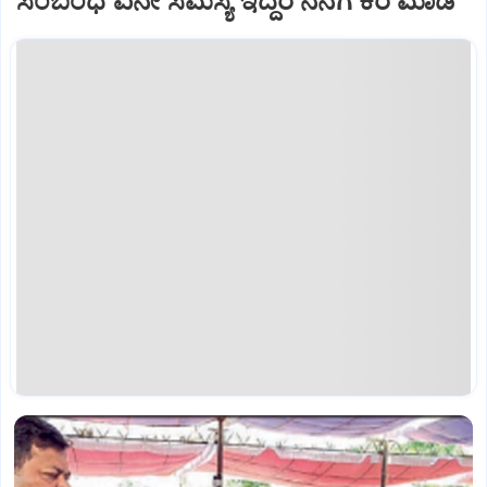
ಸಂಬಂಧ ಏನೇ ಸಮಸ್ಯೆ ಇದ್ದರೆ ನನಗೆ ಕರೆ ಮಾಡಿ