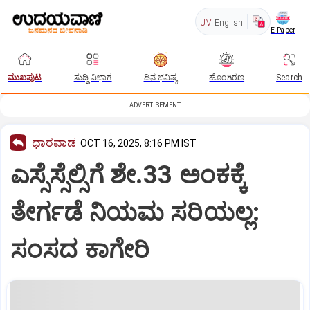
UV
English
E-Paper
ಮುಖಪುಟ
ಸುದ್ದಿ ವಿಭಾಗ
ದಿನ ಭವಿಷ್ಯ
ಹೊಂಗಿರಣ
Search
ADVERTISEMENT
ಧಾರವಾಡ
OCT 16, 2025, 8:16 PM IST
ಎಸ್ಸೆಸ್ಸೆಲ್ಸಿಗೆ ಶೇ.33 ಅಂಕಕ್ಕೆ
ತೇರ್ಗಡೆ ನಿಯಮ ಸರಿಯಲ್ಲ:
ಸಂಸದ ಕಾಗೇರಿ