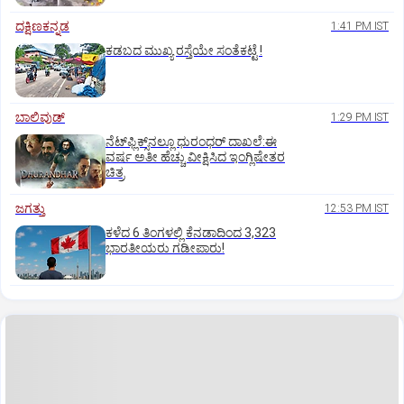
ದಕ್ಷಿಣಕನ್ನಡ
1:41 PM IST
ಕಡಬದ ಮುಖ್ಯ ರಸ್ತೆಯೇ ಸಂತೆಕಟ್ಟೆ !
ಬಾಲಿವುಡ್‌
1:29 PM IST
ನೆಟ್‌ಫ್ಲಿಕ್ಸ್‌ನಲ್ಲೂ ಧುರಂಧರ್‌ ದಾಖಲೆ:ಈ
ವರ್ಷ ಅತೀ ಹೆಚ್ಚು ವೀಕ್ಷಿಸಿದ ಇಂಗ್ಲಿಷೇತರ
ಚಿತ್ರ
ಜಗತ್ತು
12:53 PM IST
ಕಳೆದ 6 ತಿಂಗಳಲ್ಲಿ ಕೆನಡಾದಿಂದ 3,323
ಭಾರತೀಯರು ಗಡೀಪಾರು!