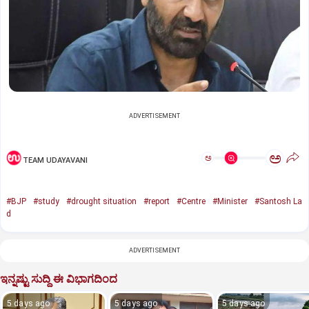
ADVERTISEMENT
ಅ
ಅ
TEAM UDAYAVANI
#BJP
#study
#drought situation
#report
#Centre
#Minister
#Santosh La
d
ADVERTISEMENT
ಇನ್ನಷ್ಟು ಸುದ್ದಿ ಈ ವಿಭಾಗದಿಂದ
5 days ago
5 days ago
5 days ago