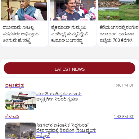
ರಾಜೀನಾಮೆ ನೀಡಿಲ್ಲ,
ಹೈಕಮಾಂಡ್ ಸುಮ್ಮನಿರಿ
ಕೆರೆಯಂಗಳದಲ್ಲಿ ರಂಗೇ
ಸದನದಲ್ಲೇ ಅಭಿಪ್ರಾಯ
ಎಂದಿದ್ದಕ್ಕೆ ಸುಮ್ಮನಿದ್ದೇವೆ:
ಜಲತರಂಗ: ಧಾರವಾಡ
ತಿಳಿಸುವೆ: ಹೊರಟ್ಟಿ
ಕುಮಾರ್ ಬಂಗಾರಪ್ಪ
ಜಿಲ್ಲೆಯ 700 ಕೆರೆಗಳ
ಒಡಲು ಖಾಲಿ ಖಾಲಿ!
LATEST NEWS
ದಕ್ಷಿಣಕನ್ನಡ
1:46 PM IST
ಮಾದರಿಯಾಗಿದ್ದ ಸಮುದಾಯ
ಆಸ್ಪತ್ರೆಗೀಗ ಸಿಬಂದಿ ಗ್ರಹಣ
ಬೆಳಗಾವಿ
1:43 PM IST
ನಿಡಗಲ್‌ನ ಐತಿಹಾಸಿಕ ‘ಸಿದ್ಧಗುಂಡ’
ದೇವಸ್ಥಾನದಲ್ಲಿ ಶಿವಲಿಂಗ, ನಂದಿ ಧ್ವಂಸ:
ಆಕ್ರೋಶ