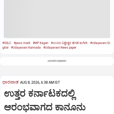
#SSLC
#pass mark
#MP Kageri
#ಸಂಸದ ವಿಶ್ವೇಶ್ವರ ಹೆಗಡೆ ಕಾಗೇರಿ
#Udayavani Di
gital
#Udayavani Kannada
#Udayavani News paper
ADVERTISEMENT
ಧಾರವಾಡ
AUG 8, 2026, 6:38 AM IST
ಉತ್ತರ ಕರ್ನಾಟಕದಲ್ಲಿ
ಆರಂಭವಾಗದ ಕಾನೂನು