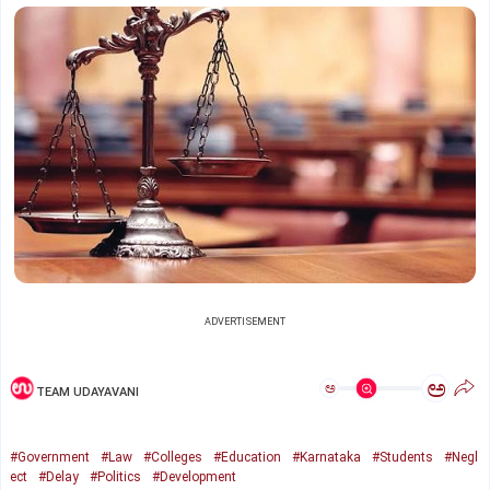
ADVERTISEMENT
ಅ
ಅ
TEAM UDAYAVANI
#Government
#Law
#Colleges
#Education
#Karnataka
#Students
#Negl
ect
#Delay
#Politics
#Development