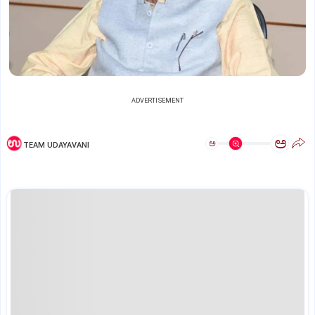
ADVERTISEMENT
ಅ
ಅ
TEAM UDAYAVANI