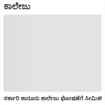
ಕಾಲೇಜು
ಸರ್ಕಾರಿ ಕಾನೂನು ಕಾಲೇಜು ಘೋಷಣೆಗೆ ಸೀಮಿತ!