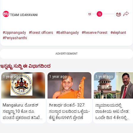
ಅ
ಅ
TEAM UDAYAVANI
#Uppinangady
#forest officers
#Belthangady
#Reserve Forest
#elephant
#Periyashanthi
ADVERTISEMENT
ಇನ್ನಷ್ಟು ಸುದ್ದಿ ಈ ವಿಭಾಗದಿಂದ
1 year ago
1 year ago
1 year ago
Mangaluru: ರೋಶನ್‌
ಗೀತಾರ್ಥ ಚಿಂತನೆ- 327:
ನ್ಯಾಯಾಲಯದಲ್ಲಿ
ಸಲ್ಡಾನ್ಹಾ 10 ಕೋ.ರೂ.
ಸಂಸ್ಕಾರ ಬಲದಿಂದ ಒಳ್ಳೆಯ-
ರಾಜಕೀಯ ಆಟ ಬೇಡ:
ವಂಚನೆ ಪ್ರಕರಣದ ತನಿಖೆ
ಕೆಟ್ಟ ಕೆಲಸಗಳಿಗೆ ಪ್ರೇರಣೆ
ಒಂದೇ ದಿನ 4 ಕೇಸಲ್ಲಿ
ಸಿಐಡಿಗೆ ವರ್ಗ
ಸುಪ್ರೀಂಕೋರ್ಟ್‌ ಅಭಿಮ