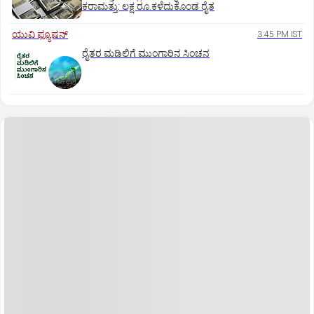
ಕರಾಮತ್ತು: ಲಕ್ಷ ರೂ.ಕಳೆದುಕೊಂಡ ರೈತ
ಯುವಿ ಫ್ಯೂಷನ್
3:45 PM IST
ರೈತರ ಮಡಿಲಿಗೆ ಮುಂಗಾರಿನ ಸಿಂಚನ