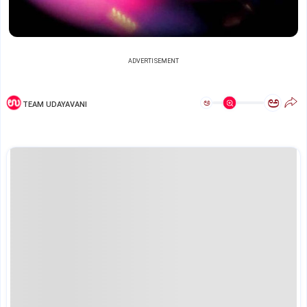
ADVERTISEMENT
ಅ
ಅ
TEAM UDAYAVANI