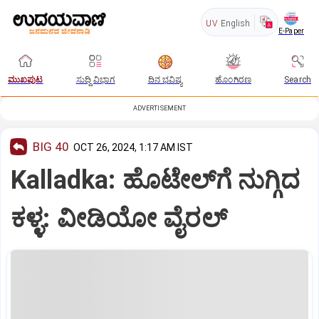
UV
English
E-Paper
ಮುಖಪುಟ
ಸುದ್ದಿ ವಿಭಾಗ
ದಿನ ಭವಿಷ್ಯ
ಹೊಂಗಿರಣ
Search
ADVERTISEMENT
BIG 40
OCT 26, 2024, 1:17 AM IST
Kalladka: ಹೊಟೇಲ್‌ಗೆ ನುಗ್ಗಿದ
ಕಳ್ಳ: ವೀಡಿಯೋ ವೈರಲ್‌