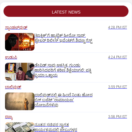
LATEST NEWS
ಸ್ಯಾಂಡಲ್‌ವುಡ್‌
4:28 PM IST
ʼಟಾಕ್ಸಿಕ್‌ʼಗೆ ಹ್ಯಾಟ್ರಿಕ್‌ ಹೀರೋ ಸಾಥ್:‌
ಟ್ರೇಲರ್‌ ರಿಲೀಸ್‌ ಇವೆಂಟ್‌ಗೆ ಶಿವಣ್ಣ ಗೆಸ್ಟ್
ಉಡುಪಿ
4:24 PM IST
ಡೇವಿಡ್ ಸಾವು ಆಕಸ್ಮಿಕ, ಗುಂಡು
ಹಾರಿಸಿದವರಿಗೆ ಕಠಿಣ ಶಿಕ್ಷೆಯಾಗಲಿ: ಪತ್ನಿ
ಪ್ರಿಯಾ ಒತ್ತಾಯ
ಬಾಲಿವುಡ್‌
3:59 PM IST
ಬಾಲಿವುಡ್‌ನಲ್ಲಿ ಈ ಹಿಂದೆ ನಿಂತು ಹೋದ
ಬಿಗ್‌ ಬಜೆಟ್ ʼರಾಮಾಯಣʼ‌
ಯೋಜನೆಗಳಿವು
ರಾಜ್ಯ
3:58 PM IST
ನೂತನ ಸಚಿವರ ಸ್ವಾಗತ
ಕಾರ್ಯಕ್ರಮದಲ್ಲಿ ಜೇಬುಗಳ್ಳರ