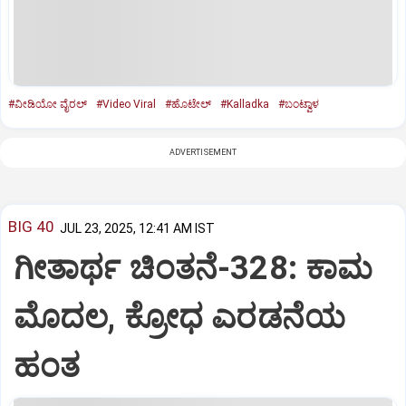
#ವೀಡಿಯೋ ವೈರಲ್
#Video Viral
#ಹೊಟೇಲ್‌
#Kalladka
#ಬಂಟ್ವಾಳ
ADVERTISEMENT
BIG 40
JUL 23, 2025, 12:41 AM IST
ಗೀತಾರ್ಥ ಚಿಂತನೆ-328: ಕಾಮ
ಮೊದಲ, ಕ್ರೋಧ ಎರಡನೆಯ
ಹಂತ