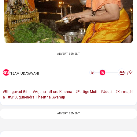
ADVERTISEMENT
ಅ
ಅ
TEAM UDAYAVANI
#Bhagavad Gita
#Arjuna
#Lord Krishna
#Puttige Mutt
#Udupi
#Karmaphl
a
#SriSugunendra Theertha Swamiji
ADVERTISEMENT