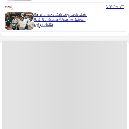
ರಾಜ್ಯ
3:08 PM IST
Sirsi: ಎರಡು ವರ್ಷವಲ್ಲ, ಏಳು ವರ್ಷ
ಡಿ.ಕೆ. ಶಿವಕುಮಾರ್ ಸಿಎಂ ಆಗಬೇಕು:
ಲಕ್ಷ್ಮಣ ಸವದಿ