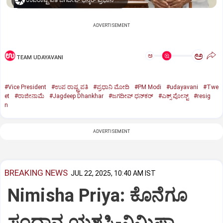
ಉಪರಾಷ್ಟ್ರಪತಿ ಜಗದೀಪ್‌ ಧನ್ಕರ್-ಪ್ರಧಾನಿ ಮೋದಿ
ADVERTISEMENT
ಅ
ಅ
TEAM UDAYAVANI
#Vice President
#ಉಪ ರಾಷ್ಟ್ರಪತಿ
#ಪ್ರಧಾನಿ ಮೋದಿ
#PM Modi
#udayavani
#Twe
et
#ರಾಜೀನಾಮೆ
#Jagdeep Dhankhar
#ಜಗದೀಪ್‌ ಧನ್‌ಕರ್‌
#ಎಕ್ಸ್‌ ಪೋಸ್ಟ್
#resig
n
ADVERTISEMENT
BREAKING NEWS
JUL 22, 2025, 10:40 AM IST
Nimisha Priya: ಕೊನೆಗೂ
ಸಂಧಾನ ಯಶಸ್ವಿ-ನಿಮಿಷಾ