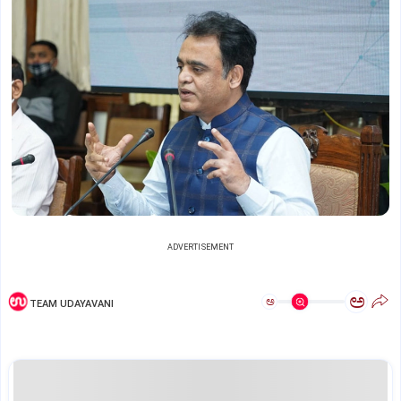
ADVERTISEMENT
ಅ
ಅ
TEAM UDAYAVANI