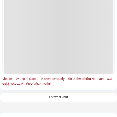
#leader
#video al Qaeda
#taken seriously
#Dr. Ashwaththa Narayan
#ಡಾ.
ಅಶ್ವತ್ಥ ನಾರಾಯಣ್
#ಅಲ್ ಖೈದಾ ನಾಯಕ
ADVERTISEMENT