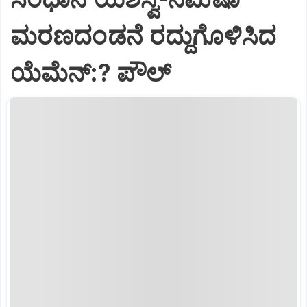
ಮರಣದಂಡನೆ ರದ್ದುಗೊಳಿಸಿದ
ಯೆಮೆನ್:? ಪೌಲ್