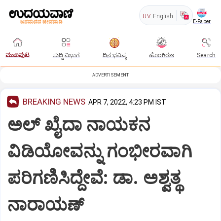
UV
English
E-Paper
ಮುಖಪುಟ
ಸುದ್ದಿ ವಿಭಾಗ
ದಿನ ಭವಿಷ್ಯ
ಹೊಂಗಿರಣ
Search
ADVERTISEMENT
BREAKING NEWS
APR 7, 2022, 4:23 PM IST
ಅಲ್ ಖೈದಾ ನಾಯಕನ
ವಿಡಿಯೋವನ್ನು ಗಂಭೀರವಾಗಿ
ಪರಿಗಣಿಸಿದ್ದೇವೆ: ಡಾ. ಅಶ್ವತ್ಥ
ನಾರಾಯಣ್