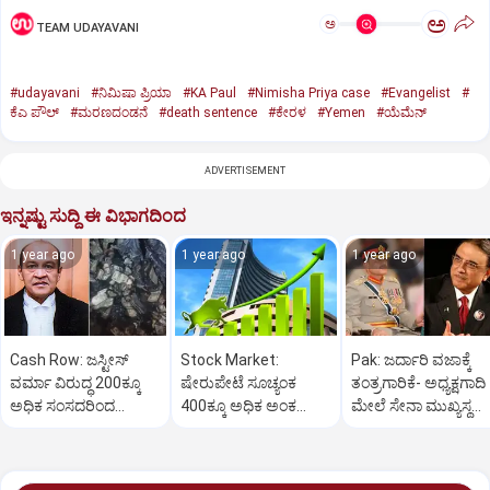
ಅ
ಅ
TEAM UDAYAVANI
#udayavani
#ನಿಮಿಷಾ ಪ್ರಿಯಾ
#KA Paul
#Nimisha Priya case
#Evangelist
#
ಕೆಎ ಪೌಲ್
#ಮರಣದಂಡನೆ
#death sentence
#ಕೇರಳ
#Yemen
#ಯೆಮೆನ್‌
ADVERTISEMENT
ಇನ್ನಷ್ಟು ಸುದ್ದಿ ಈ ವಿಭಾಗದಿಂದ
1 year ago
1 year ago
1 year ago
Cash Row: ಜಸ್ಟೀಸ್‌
Stock Market:
Pak: ಜರ್ದಾರಿ ವಜಾಕ್ಕೆ
ವರ್ಮಾ ವಿರುದ್ಧ 200ಕ್ಕೂ
ಷೇರುಪೇಟೆ ಸೂಚ್ಯಂಕ
ತಂತ್ರಗಾರಿಕೆ- ಅಧ್ಯಕ್ಷಗಾದಿ
ಅಧಿಕ ಸಂಸದರಿಂದ
400ಕ್ಕೂ ಅಧಿಕ ಅಂಕ
ಮೇಲೆ ಸೇನಾ ಮುಖ್ಯಸ್ಥ
ಮಹಾಭಿಯೋಗಕ್ಕೆ
ಜಿಗಿತ-ದಿನಾಂತ್ಯದ
ಮುನೀರ್ ಚಿತ್ತ!
ಕೋರಿಕೆ…
ವಹಿವಾಟು ಅಂತ್ಯ