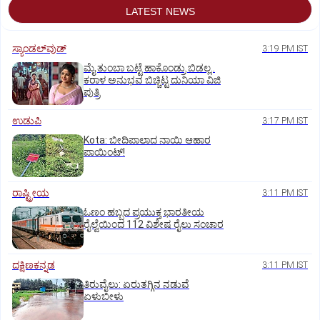
LATEST NEWS
ಸ್ಯಾಂಡಲ್‌ವುಡ್‌
3:19 PM IST
ಮೈ ತುಂಬಾ ಬಟ್ಟೆ ಹಾಕೊಂಡ್ರು ಬಿಡಲ್ಲ..
ಕರಾಳ ಅನುಭವ ಬಿಚ್ಚಿಟ್ಟ ದುನಿಯಾ ವಿಜಿ
ಪುತ್ರಿ
ಉಡುಪಿ
3:17 PM IST
Kota: ಬೀದಿಪಾಲಾದ ನಾಯಿ ಆಹಾರ
ಪಾಯಿಂಟ್‌!
ರಾಷ್ಟ್ರೀಯ
3:11 PM IST
ಓಣಂ ಹಬ್ಬದ ಪ್ರಯುಕ್ತ ಭಾರತೀಯ
ರೈಲ್ವೆಯಿಂದ 112 ವಿಶೇಷ ರೈಲು ಸಂಚಾರ
ದಕ್ಷಿಣಕನ್ನಡ
3:11 PM IST
ತಿರುವೈಲು: ಏರುತಗ್ಗಿನ ನಡುವೆ
ಏಳುಬೀಳು