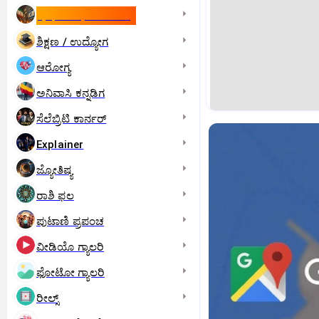
ಇಸ್ರೇಲ್- ಇರಾನ್‌ ಯುದ್ಧ
ಶಿಕ್ಷಣ / ಉದ್ಯೋಗ
ಆರೋಗ್ಯ
ಅನಿವಾಸಿ ಕನ್ನಡಿಗ
ಸೆಲೆಬ್ರಿಟಿ ಕಾರ್ನರ್‌
Explainer
ಜ್ಯೋತಿಷ್ಯ
ರಾಶಿ ಫಲ
ಪುಟಾಣಿ ಪ್ರಪಂಚ
ವೀಡಿಯೊ ಗ್ಯಾಲರಿ
ಫೋಟೋ ಗ್ಯಾಲರಿ
ರೀಲ್ಸ್