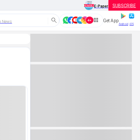
SUBSCRIBE
E-Paper
Get App
h News
Android
iOS