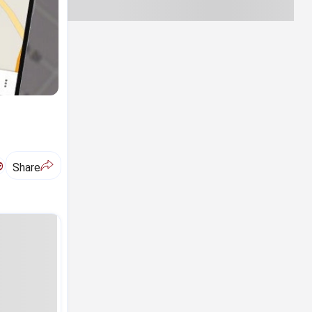
ಅ
Share