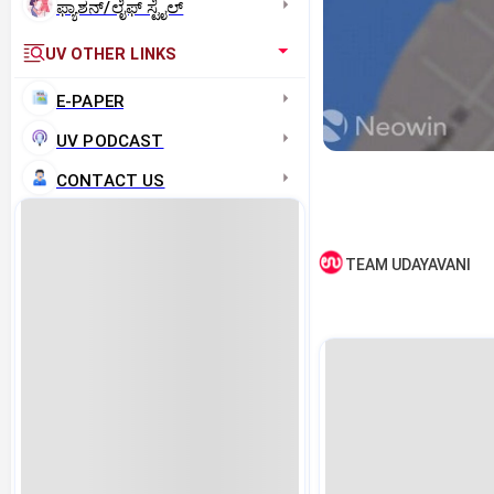
ಫ್ಯಾಶನ್/ಲೈಫ್‌ ಸ್ಟೈಲ್
UV OTHER LINKS
E-PAPER
UV PODCAST
CONTACT US
TEAM UDAYAVANI