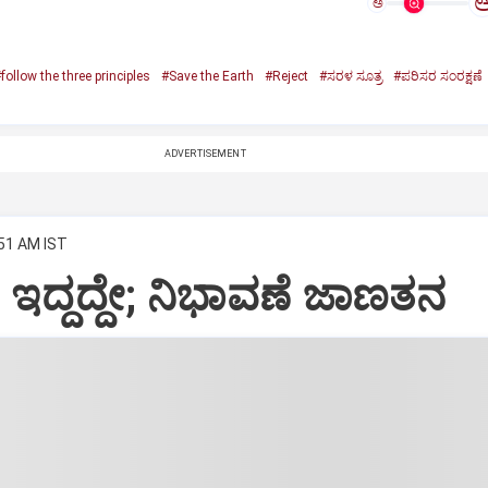
ಅ
follow the three principles
#Save the Earth
#Reject
#ಸರಳ ಸೂತ್ರ
#ಪರಿಸರ ಸಂರಕ್ಷಣೆ
ADVERTISEMENT
:51 AM IST
ದ್ದದ್ದೇ; ನಿಭಾವಣೆ ಜಾಣತನ