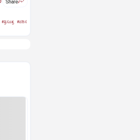
ಅ
Share
#ತ್ರಿಸೂತ್ರ
#ಪರಿಸ