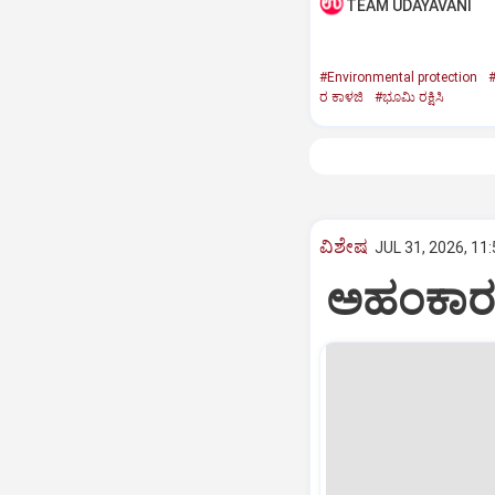
TEAM UDAYAVANI
#Environmental protection
#
ರ ಕಾಳಜಿ
#ಭೂಮಿ ರಕ್ಷಿಸಿ
ವಿಶೇಷ
JUL 31, 2026, 11
ಅಹಂಕಾರ ಇ