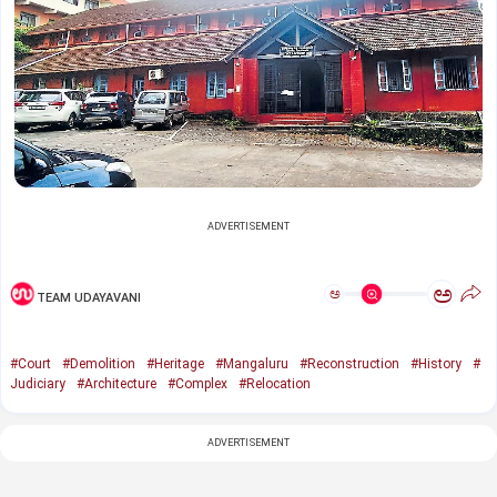
ADVERTISEMENT
ಅ
ಅ
TEAM UDAYAVANI
#Court
#Demolition
#Heritage
#Mangaluru
#Reconstruction
#History
#
Judiciary
#Architecture
#Complex
#Relocation
ADVERTISEMENT