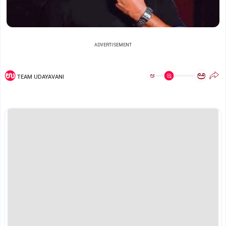
ADVERTISEMENT
ಅ
ಅ
TEAM UDAYAVANI