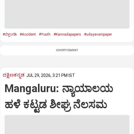
#ಬೆಳ್ತಂಗಡಿ
#Accident
#Youth
#Kannadapapers
#udayavanipaper
ADVERTISEMENT
ದಕ್ಷಿಣಕನ್ನಡ
JUL 29, 2026, 3:21 PM IST
Mangaluru: ನ್ಯಾಯಾಲಯ
ಹಳೆ ಕಟ್ಟಡ ಶೀಘ್ರ ನೆಲಸಮ