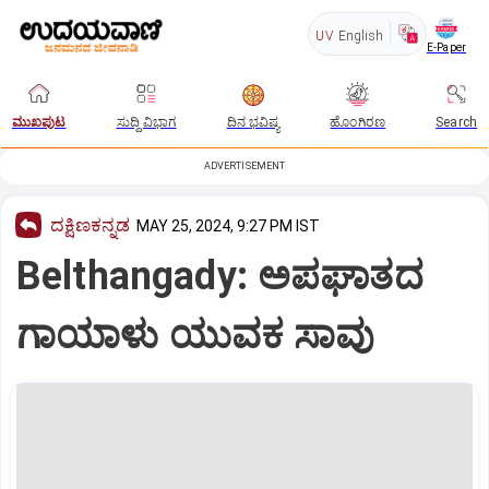
UV
English
E-Paper
ಮುಖಪುಟ
ಸುದ್ದಿ ವಿಭಾಗ
ದಿನ ಭವಿಷ್ಯ
ಹೊಂಗಿರಣ
Search
ADVERTISEMENT
ದಕ್ಷಿಣಕನ್ನಡ
MAY 25, 2024, 9:27 PM IST
Belthangady: ಅಪಘಾತದ
ಗಾಯಾಳು ಯುವಕ ಸಾವು