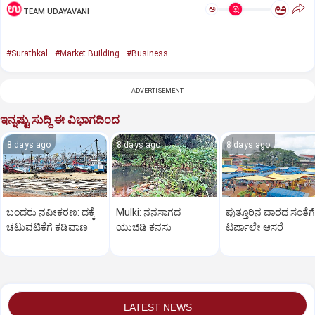
ಅ
ಅ
TEAM UDAYAVANI
#Surathkal
#Market Building
#Business
ADVERTISEMENT
ಇನ್ನಷ್ಟು ಸುದ್ದಿ ಈ ವಿಭಾಗದಿಂದ
8 days ago
8 days ago
8 days ago
ಬಂದರು ನವೀಕರಣ: ದಕ್ಕೆ
Mulki: ನನಸಾಗದ
ಪುತ್ತೂರಿನ ವಾರದ ಸಂತೆಗೆ
ಚಟುವಟಿಕೆಗೆ ಕಡಿವಾಣ
ಯುಜಿಡಿ ಕನಸು
ಟರ್ಪಾಲೇ ಆಸರೆ
LATEST NEWS