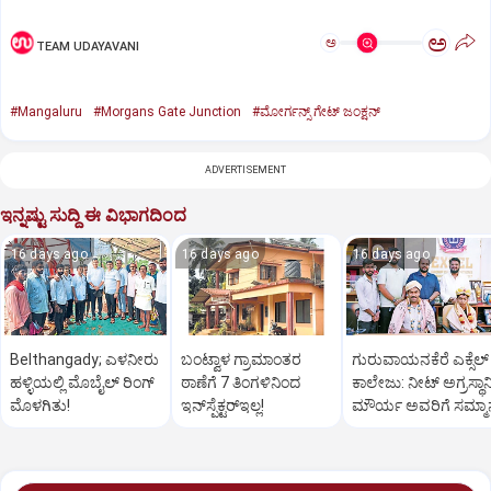
ಅ
ಅ
TEAM UDAYAVANI
#Mangaluru
#Morgans Gate Junction
#ಮೋರ್ಗನ್ಸ್‌ ಗೇಟ್‌ ಜಂಕ್ಷನ್‌
ADVERTISEMENT
ಇನ್ನಷ್ಟು ಸುದ್ದಿ ಈ ವಿಭಾಗದಿಂದ
16 days ago
16 days ago
16 days ago
Belthangady; ಎಳನೀರು
ಬಂಟ್ವಾಳ ಗ್ರಾಮಾಂತರ
ಗುರುವಾಯನಕೆರೆ ಎಕ್ಸೆಲ್‌
ಹಳ್ಳಿಯಲ್ಲಿ ಮೊಬೈಲ್‌ ರಿಂಗ್‌
ಠಾಣೆಗೆ 7 ತಿಂಗಳಿನಿಂದ
ಕಾಲೇಜು: ನೀಟ್‌ ಅಗ್ರಸ್ಥಾನ
ಮೊಳಗಿತು!
ಇನ್‌ಸ್ಪೆಕ್ಟರ್‌ಇಲ್ಲ!
ಮೌರ್ಯ ಅವರಿಗೆ ಸಮ್ಮಾ