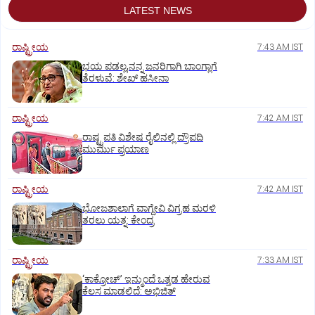
LATEST NEWS
ರಾಷ್ಟ್ರೀಯ
7:43 AM IST
ಭಯ ಪಡಲ್ಲ,ನನ್ನ ಜನರಿಗಾಗಿ ಬಾಂಗ್ಲಾಗೆ
ತೆರಳುವೆ: ಶೇಖ್‌ ಹಸೀನಾ
ರಾಷ್ಟ್ರೀಯ
7:42 AM IST
ರಾಷ್ಟ್ರಪತಿ ವಿಶೇಷ ರೈಲಿನಲ್ಲಿ ದ್ರೌಪದಿ
ಮುರ್ಮು ಪ್ರಯಾಣ
ರಾಷ್ಟ್ರೀಯ
7:42 AM IST
ಭೋಜಶಾಲಾಗೆ ವಾಗ್ದೇವಿ ವಿಗ್ರಹ ಮರಳಿ
ತರಲು ಯತ್ನ: ಕೇಂದ್ರ
ರಾಷ್ಟ್ರೀಯ
7:33 AM IST
‘ಕಾಕ್ರೋಚ್’ ಇನ್ಮುಂದೆ ಒತ್ತಡ ಹೇರುವ
ಕೆಲಸ ಮಾಡಲಿದೆ: ಅಭಿಜಿತ್