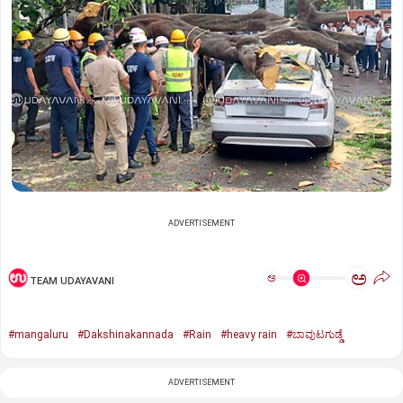
ADVERTISEMENT
ಅ
ಅ
TEAM UDAYAVANI
#mangaluru
#Dakshinakannada
#Rain
#heavy rain
#ಬಾವುಟಗುಡ್ಡೆ
ADVERTISEMENT