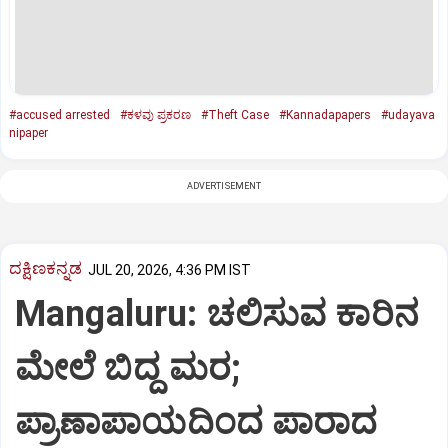
#accused arrested
#ಕಳವು ಪ್ರಕರಣ
#Theft Case
#Kannadapapers
#udayava
nipaper
ADVERTISEMENT
ದಕ್ಷಿಣಕನ್ನಡ
JUL 20, 2026, 4:36 PM IST
Mangaluru: ಚಲಿಸುವ ಕಾರಿನ
ಮೇಲೆ ಬಿದ್ದ ಮರ;
ಪ್ರಾಣಾಪಾಯದಿಂದ ಪಾರಾದ