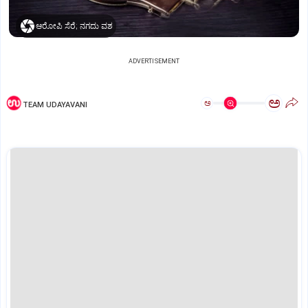
ಆರೋಪಿ ಸೆರೆ; ನಗದು ವಶ
ADVERTISEMENT
ಅ
ಅ
TEAM UDAYAVANI