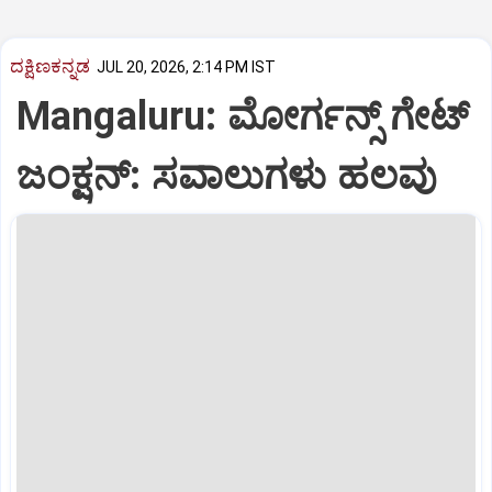
ದಕ್ಷಿಣಕನ್ನಡ
JUL 20, 2026, 2:14 PM IST
Mangaluru: ಮೋರ್ಗನ್ಸ್‌ ಗೇಟ್‌
ಜಂಕ್ಷನ್‌: ಸವಾಲುಗಳು ಹಲವು