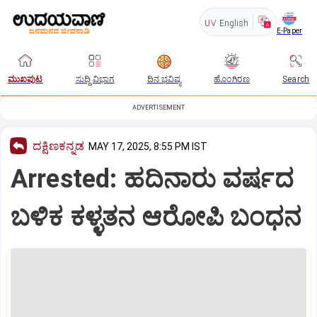
UV
English
E-Paper
ಮುಖಪುಟ
ಸುದ್ದಿ ವಿಭಾಗ
ದಿನ ಭವಿಷ್ಯ
ಹೊಂಗಿರಣ
Search
ADVERTISEMENT
ದಕ್ಷಿಣಕನ್ನಡ
MAY 17, 2025, 8:55 PM IST
Arrested: ಹದಿನಾರು ವರ್ಷದ
ಬಳಿಕ ಕಳ್ಳತನ ಆರೋಪಿ ಬಂಧನ