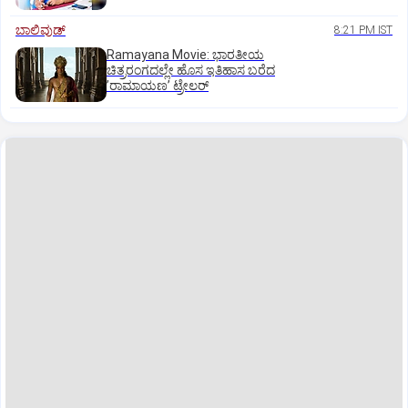
ಬಾಲಿವುಡ್‌
8:21 PM IST
Ramayana Movie: ಭಾರತೀಯ
ಚಿತ್ರರಂಗದಲ್ಲೇ ಹೊಸ ಇತಿಹಾಸ ಬರೆದ
ʼರಾಮಾಯಣʼ ಟ್ರೇಲರ್