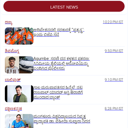
LATEST NEWS
ರಾಜ್ಯ
10:20 PM IST
ಅಧಿವೇಶನದಲ್ಲಿ ಸರಕಾರಕ್ಕೆ "ಪ್ರತ್ಯಸ್ತ್ರ':
ಇಂದು ಬಿಜೆಪಿ ಸಭೆ
ಶಿವಮೊಗ್ಗ
9:50 PM IST
Agumbe: ಸರಣಿ ದನ ಕಳ್ಳತನ ಪ್ರಕರಣ:
ಸಿನಿಮೀಯ ಶೈಲಿಯಲ್ಲಿ ಆರೋಪಿಯನ್ನು
ಬಂಧಿಸಿದ ಪೊಲೀಸರು
ಬಾಲಿವುಡ್‌
9:10 PM IST
ಸಾಲ ಮರುಪಾವತಿಸದ ಹಿನ್ನೆಲೆ: ನಟ
ರಾಜಪಾಲ್ ಯಾದವ್‌ ಆಸ್ತಿ ಹರಾಜಿಗೆ
ಮುಂದಾದ ಬ್ಯಾಂಕ್
ದಕ್ಷಿಣಕನ್ನಡ
8:28 PM IST
ಮಂಗಳೂರು ವಿಶ್ವವಿದ್ಯಾಲಯದ ನಿವೃತ್ತ
ಪ್ರಾಧ್ಯಾಪಕಿ ಡಾ. ವಹೀದಾ ಸುಲ್ತಾನಾ ನಿಧನ