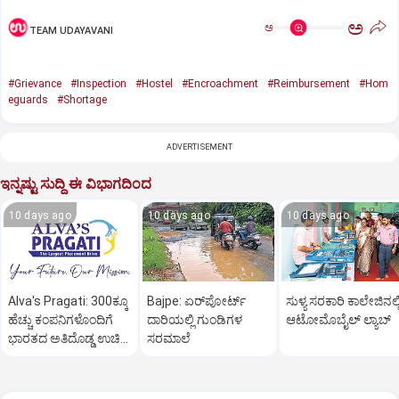
ಅ
ಅ
TEAM UDAYAVANI
#Grievance
#Inspection
#Hostel
#Encroachment
#Reimbursement
#Hom
eguards
#Shortage
ADVERTISEMENT
ಇನ್ನಷ್ಟು ಸುದ್ದಿ ಈ ವಿಭಾಗದಿಂದ
10 days ago
10 days ago
10 days ago
Alva's Pragati: 300ಕ್ಕೂ
Bajpe: ಏರ್‌ಪೋರ್ಟ್‌
ಸುಳ್ಯ ಸರಕಾರಿ ಕಾಲೇಜಿನಲ್ಲ
ಹೆಚ್ಚು ಕಂಪನಿಗಳೊಂದಿಗೆ
ದಾರಿಯಲ್ಲಿ ಗುಂಡಿಗಳ
ಆಟೋಮೊಬೈಲ್‌ ಲ್ಯಾಬ್‌
ಭಾರತದ ಅತಿದೊಡ್ಡ ಉಚಿತ
ಸರಮಾಲೆ
ಉದ್ಯೋಗ ಮೇಳ