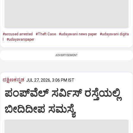
#accused arrested
#Theft Case
#udayavani news paper
#udayavani digita
l
#udayavanipaper
ADVERTISEMENT
ದಕ್ಷಿಣಕನ್ನಡ
JUL 27, 2026, 3:06 PM IST
ಪಂಪ್‌ವೆಲ್ ಸರ್ವಿಸ್ ರಸ್ತೆಯಲ್ಲಿ
ಬೀದಿದೀಪ ಸಮಸ್ಯೆ