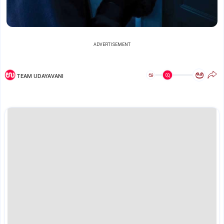
ADVERTISEMENT
ಅ
ಅ
TEAM UDAYAVANI