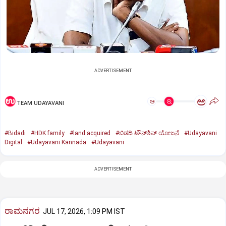
ADVERTISEMENT
ಅ
ಅ
TEAM UDAYAVANI
#Bidadi
#HDK family
#land acquired
#ಬಿಡದಿ ಟೌನ್‌ಶಿಪ್‌ ಯೋಜನೆ
#Udayavani
Digital
#Udayavani Kannada
#Udayavani
ADVERTISEMENT
ರಾಮನಗರ
JUL 17, 2026, 1:09 PM IST