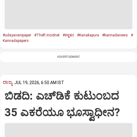
#udayavanipaper
#Theft Incidnet
#ಕಳ್ಳತನ
#Kanakapura
#kannadanews
#
Kannadapapers
ADVERTISEMENT
ರಾಜ್ಯ
JUL 19, 2026, 6:50 AM IST
ಬಿಡದಿ: ಎಚ್‌ಡಿಕೆ ಕುಟುಂಬದ
35 ಎಕರೆಯೂ ಭೂಸ್ವಾಧೀನ?