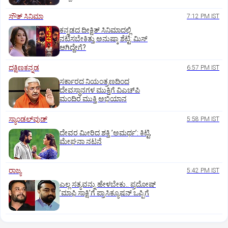
ಸೌತ್‌ ಸಿನಿಮಾ
7:12 PM IST
ಕನ್ನಡದ ದೀಕ್ಷಿತ್‌ ಸಿನಿಮಾದಲ್ಲಿ
ನಟಿಸಬೇಕಿತ್ತು ಅನುಷ್ಕಾ ಶೆಟ್ಟಿ: ಮಿಸ್‌
ಆಗಿದ್ದೇಗೆ?
ದಕ್ಷಿಣಕನ್ನಡ
6:57 PM IST
ಸರ್ಕಾರದ ನಿಯಂತ್ರಣದಿಂದ
ದೇವಸ್ಥಾನಗಳ ಮುಕ್ತಿಗೆ ವಿಎಚ್‌ಪಿ
ಮಂದಿರ ಮುಕ್ತಿ ಅಭಿಯಾನ
ಸ್ಯಾಂಡಲ್‌ವುಡ್‌
5:58 PM IST
ದೇವರ ಮೀರಿದ ಶಕ್ತಿ ʼಅಮರ್ಥʼ: ಕಿಟ್ಟಿ,
ಮೇಘನಾ ನಟನೆ
ರಾಜ್ಯ
5:42 PM IST
ಎಲ್ಲ ಸತ್ಯವನ್ನು ಹೇಳಬೇಕು.. ಪ್ರದೋಷ್‌
ʼಮಾಫಿ ಸಾಕ್ಷಿʼಗೆ ಪ್ರಾಸಿಕ್ಯೂಷನ್ ಒಪ್ಪಿಗೆ