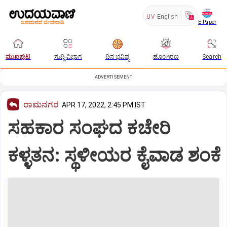
UV
English
E-Paper
ಮುಖಪುಟ
ಸುದ್ದಿ ವಿಭಾಗ
ದಿನ ಭವಿಷ್ಯ
ಹೊಂಗಿರಣ
Search
ADVERTISEMENT
ರಾಮನಗರ
APR 17, 2022, 2:45 PM IST
ಸಹಕಾರ ಸಂಘದ ಕಚೇರಿ
ಕಳ್ಳತನ: ಸ್ಥಳೀಯರ ಕೈವಾಡ ಶಂಕೆ