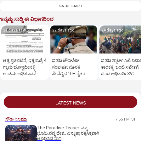
ADVERTISEMENT
ಇನ್ನಷ್ಟು ಸುದ್ದಿ ಈ ವಿಭಾಗದಿಂದ
21 days ago
22 days ago
24 days ago
ಅತ್ತ ಪ್ರತಿಭಟನೆ, ಇತ್ತ ಮತ್ತೆ 4
ಬಿಡದಿ ಟೌನ್‌ಶಿಪ್‌
ಬಿಡದಿ ಸ್ಮಾರ್ಟ್ ಸಿಟಿ ವಿವ
ಗ್ರಾಮ ಭೂಸ್ವಾಧೀನಕ್ಕೆ
ಸಂಘರ್ಷ: ಪೊರಕೆ
ತಾರಕಕ್ಕೆ: ಜಂಟಿ ಸರ್ವೇಗೆ
ಅಂತಿಮ ಅಧಿಸೂಚನೆ
ಸೇವೆಗೈದ 10+ ರೈತರ
ಬಂದ ಅಧಿಕಾರಿಗಳಿಗೆ
ವಿರುದ್ಧ ಕೊಲೆ ಯತ್ನ ಕೇಸ್‌
ಪೊರಕೆ ಏಟು
LATEST NEWS
ಸೌತ್‌ ಸಿನಿಮಾ
7:55 PM IST
The Paradise Teaser: ನನ್ನ
ಭೂಮಿ,ನನ್ನ ದೇಶ.. ಎನ್ನುತ್ತಾ ರಕ್ತಸಿಕ್ತವಾಗಿ
ಅಬ್ಬರಿಸಿದ ನಾನಿ