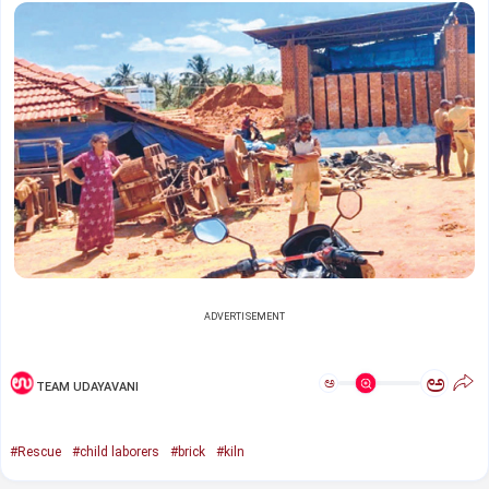
ADVERTISEMENT
ಅ
ಅ
TEAM UDAYAVANI
#Rescue
#child laborers
#brick
#kiln