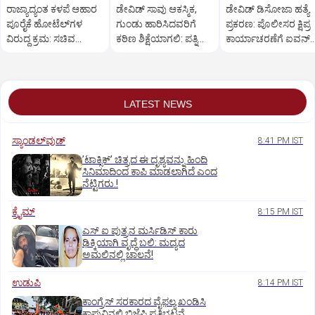
ರಾಜ್ಯಾದ್ಯಂತ ಕಳಪೆ ಆಹಾರ
ಡೇವಿಡ್ ಸಾವು ಆಕಸ್ಮಿಕ,
ಡೇವಿಡ್ ಡಿಸೋಜಾ ಹತ್ಯೆ
ಪೂರೈಕೆ ಹೋಟೆಲ್‌ಗಳ
ಗುಂಡು ಹಾರಿಸಿದವರಿಗೆ
ಪ್ರಕರಣ: ಪೊಲೀಸರ ಕ್ಷಿಪ್ರ
ವಿರುದ್ಧ ಕ್ರಮ: ಸಚಿವ
ಕಠಿಣ ಶಿಕ್ಷೆಯಾಗಲಿ: ಪತ್ನಿ
ಕಾರ್ಯಾಚರಣೆಗೆ ಐವನ್
ಖಾದರ್
ಪ್ರಿಯಾ ಒತ್ತಾಯ
ಡಿಸೋಜಾ ಶ್ಲಾಘನೆ
LATEST NEWS
ಸ್ಯಾಂಡಲ್‌ವುಡ್‌
8:41 PM IST
ʼಟಾಕ್ಸಿಕ್‌ʼ ಚಿತ್ರದ ಈ ದೃಶ್ಯವನ್ನು ಹಿಂದಿ
ಸಿನಿಮಾದಿಂದ ಕಾಪಿ ಮಾಡಲಾಗಿದೆ ಎಂದ
ನೆಟ್ಟಿಗರು.!
ಕ್ರೈಮ್
8:15 PM IST
ಎಸ್ ಐ ಪುತ್ರನ ಮರ್ಸಿಡಿಸ್‌ ಕಾರು
ಢಿಕ್ಕಿಯಾಗಿ ವೃದ್ಧೆ ಬಲಿ: ಮದ್ಯದ
ಅಮಲಿನಲ್ಲಿ ಚಾಲನೆ!
ಉಡುಪಿ
8:14 PM IST
ಕಾಂಗ್ರೆಸ್ ಸರಕಾರದ ವೈಫಲ್ಯ ಖಂಡಿಸಿ
ಕಾಪುವಿನಲ್ಲಿ ಬಿಜೆಪಿ ಪ್ರತಿಭಟನೆ