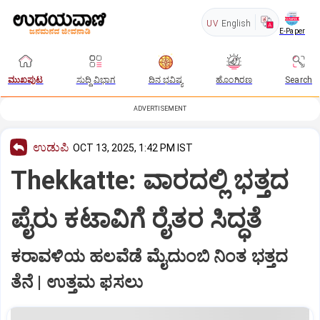
UV
English
E-Paper
ಮುಖಪುಟ
ಸುದ್ದಿ ವಿಭಾಗ
ದಿನ ಭವಿಷ್ಯ
ಹೊಂಗಿರಣ
Search
ADVERTISEMENT
ಉಡುಪಿ
OCT 13, 2025, 1:42 PM IST
Thekkatte: ವಾರದಲ್ಲಿ ಭತ್ತದ
ಪೈರು ಕಟಾವಿಗೆ ರೈತರ ಸಿದ್ಧತೆ
ಕರಾವಳಿಯ ಹಲವೆಡೆ ಮೈದುಂಬಿ ನಿಂತ ಭತ್ತದ
ತೆನೆ | ಉತ್ತಮ ಫಸಲು