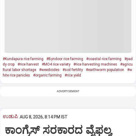
#Kundapura rice farming
#Byndoor rice farming
#coastal rice farming
#pad
dy crop
#rice harvest
#MO4 rice variety
#rice harvesting machines
#agricu
ltural labor shortage
#weedicides
#soil fertility
#earthworm population
#w
hite rice panicles
#organic farming
#rice yield
ADVERTISEMENT
ಉಡುಪಿ
AUG 8, 2026, 8:14 PM IST
ಕಾಂಗ್ರೆಸ್ ಸರಕಾರದ ವೈಫಲ್ಯ