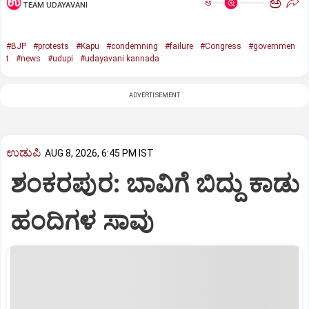
ಅ
ಅ
TEAM UDAYAVANI
#BJP
#protests
#Kapu
#condemning
#failure
#Congress
#governmen
t
#news
#udupi
#udayavani kannada
ADVERTISEMENT
ಉಡುಪಿ
AUG 8, 2026, 6:45 PM IST
ಶಂಕರಪುರ: ಬಾವಿಗೆ ಬಿದ್ದು ಕಾಡು
ಹಂದಿಗಳ ಸಾವು