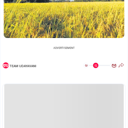
ADVERTISEMENT
ಅ
ಅ
TEAM UDAYAVANI