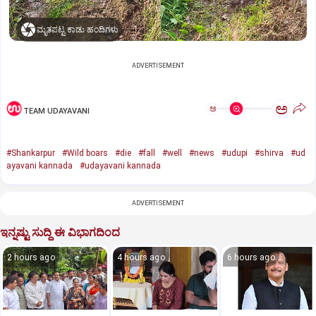
ಮೃತಪಟ್ಟ ಕಾಡು ಹಂದಿಗಳು
ADVERTISEMENT
ಅ
ಅ
TEAM UDAYAVANI
#Shankarpur
#Wild boars
#die
#fall
#well
#news
#udupi
#shirva
#ud
ayavani kannada
#udayavani kannada
ADVERTISEMENT
ಇನ್ನಷ್ಟು ಸುದ್ದಿ ಈ ವಿಭಾಗದಿಂದ
2 hours ago
4 hours ago
6 hours ago