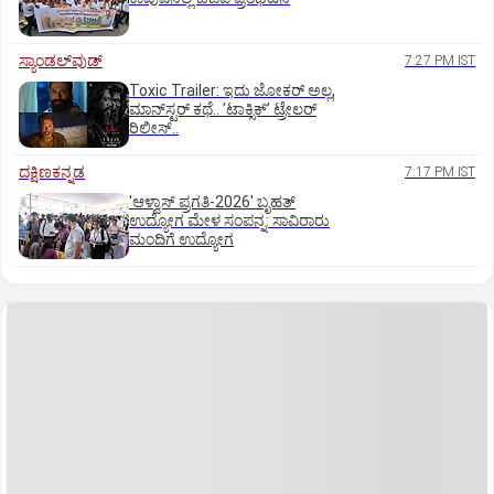
ಸ್ಯಾಂಡಲ್‌ವುಡ್‌
7:27 PM IST
Toxic Trailer: ಇದು ಜೋಕರ್‌ ಅಲ್ಲ,
ಮಾನ್‌ಸ್ಟರ್‌ ಕಥೆ.. ʼಟಾಕ್ಸಿಕ್‌ʼ ಟ್ರೇಲರ್‌
ರಿಲೀಸ್..
ದಕ್ಷಿಣಕನ್ನಡ
7:17 PM IST
'ಆಳ್ವಾಸ್‌ ಪ್ರಗತಿ-2026' ಬೃಹತ್
ಉದ್ಯೋಗ ಮೇಳ ಸಂಪನ್ನ: ಸಾವಿರಾರು
ಮಂದಿಗೆ ಉದ್ಯೋಗ