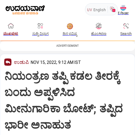
UV
English
E-Paper
ಮುಖಪುಟ
ಸುದ್ದಿ ವಿಭಾಗ
ದಿನ ಭವಿಷ್ಯ
ಹೊಂಗಿರಣ
Search
ADVERTISEMENT
ಉಡುಪಿ
NOV 15, 2022, 9:12 AM IST
ನಿಯಂತ್ರಣ ತಪ್ಪಿ ಕಡಲ ತೀರಕ್ಕೆ
ಬಂದು ಅಪ್ಪಳಿಸಿದ
ಮೀನುಗಾರಿಕಾ ಬೋಟ್; ತಪ್ಪಿದ
ಭಾರೀ ಅನಾಹುತ