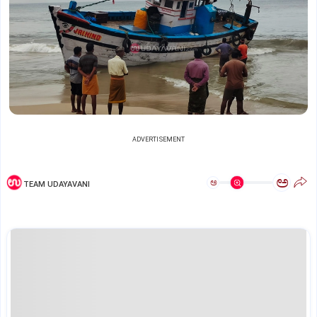
ADVERTISEMENT
ಅ
ಅ
TEAM UDAYAVANI