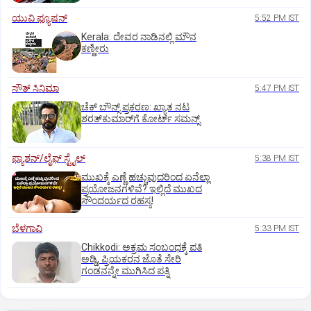
ಯುವಿ ಫ್ಯೂಷನ್
5:52 PM IST
Kerala: ದೇವರ ನಾಡಿನಲ್ಲಿ ಮೌನ
ಕಣ್ಣೀರು
ಸೌತ್‌ ಸಿನಿಮಾ
5:47 PM IST
ಚೆಕ್ ಬೌನ್ಸ್ ಪ್ರಕರಣ: ಖ್ಯಾತ ನಟ
ಶರತ್‌ಕುಮಾರ್‌ಗೆ ಕೋರ್ಟ್ ಸಮನ್ಸ್
ಫ್ಯಾಶನ್/ಲೈಫ್‌ ಸ್ಟೈಲ್
5:38 PM IST
ಮುಖಕ್ಕೆ ಎಣ್ಣೆ ಹಚ್ಚುವುದರಿಂದ ಏನೆಲ್ಲಾ
ಪ್ರಯೋಜನಗಳಿವೆ? ಇಲ್ಲಿದೆ ಮುಖದ
ಸೌಂದರ್ಯದ ರಹಸ್ಯ!
ಬೆಳಗಾವಿ
5:33 PM IST
Chikkodi: ಅಕ್ರಮ ಸಂಬಂಧಕ್ಕೆ ಪತಿ
ಅಡ್ಡಿ, ಪ್ರಿಯಕರನ ಜೊತೆ ಸೇರಿ
ಗಂಡನನ್ನೇ ಮುಗಿಸಿದ ಪತ್ನಿ