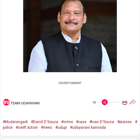
ADVERTISEMENT
ಅ
ಅ
TEAM UDAYAVANI
#Mudarangadi
#David D'Souza
#crime
#case
#Ivan D'Souza
#praises
#
police
#swift action
#news
#udupi
#udayavani kannada