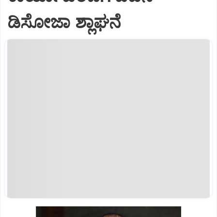
ಡಿಸೋಜಾ ಶ್ಲಾಘನೆ