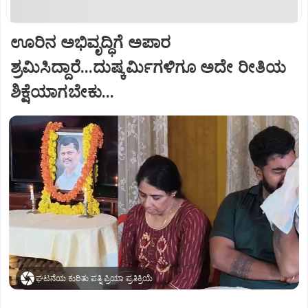
ಊರಿನ ಅಭಿವೃದ್ಧಿಗೆ ಅಪಾರ
ಶ್ರಮಿಸಿದ್ದಾರೆ...ದುಷ್ಕರ್ಮಿಗಳಿಗೂ ಅದೇ ರೀತಿಯ
ಶಿಕ್ಷೆಯಾಗಬೇಕು...
ಘಟನೆಯ ಕುರಿತು ಪತ್ನಿ ಪ್ರಿಯಾ ಪ್ರತಿಕ್ರಿಯೆ