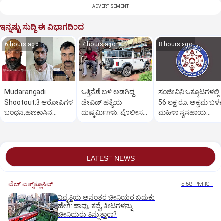
ADVERTISEMENT
ಇನ್ನಷ್ಟು ಸುದ್ದಿ ಈ ವಿಭಾಗದಿಂದ
6 hours ago
7 hours ago
8 hours ago
Mudarangadi
ಒತ್ತಿನೆಣೆ ಬಳಿ ಅಡಗಿದ್ದ
ಸಂಜೀವಿನಿ ಒಕ್ಕೂಟಗಳಲ್ಲಿ
Shootout:‌3 ಆರೋಪಿಗಳ
ಡೇವಿಡ್‌ ಹತ್ಯೆಯ
56 ಲಕ್ಷ ರೂ. ಅಕ್ರಮ ಬಳಕ
ಬಂಧನ,ಹಣಕಾಸಿನ
ದುಷ್ಕರ್ಮಿಗಳು: ಪೊಲೀಸರ
ಮಹಿಳಾ ಸ್ವಸಹಾಯ
ವೈಮನಸ್ಸು ಕಾರಣ? ಸುಪಾರಿ
ಕಾರ್ಯಾಚರಣೆ ಹೇಗಿತ್ತು?
ಸಂಘಗಳು ಕಂಗಾಲು
ಕೊಟ್ಟಿದ್ಯಾರು?
LATEST NEWS
ವೆಬ್ ಎಕ್ಸ್‌ಕ್ಲೂಸಿವ್
5:58 PM IST
ನಿವೃತ್ತಿಯ ಅನಂತರ ಚೀನಿಯರ ಬದುಕು
ಹೇಗೆ: ಹಾವು, ಕಪ್ಪೆ, ಕೀಟಗಳನ್ನು
ಚೀನಿಯರು ತಿನ್ನುತ್ತಾರಾ?